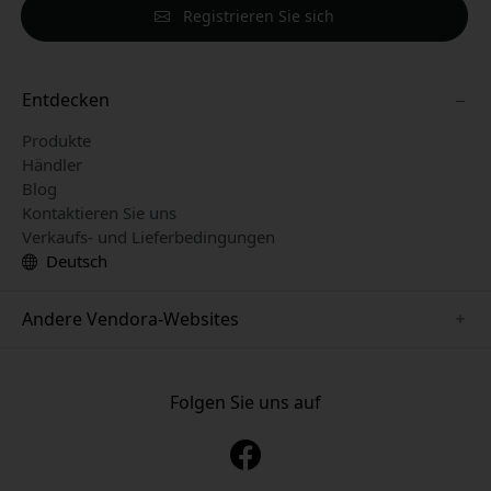
Registrieren Sie sich
Entdecken
Produkte
Händler
Blog
Kontaktieren Sie uns
Verkaufs- und Lieferbedingungen
Deutsch
Andere Vendora-Websites
www.just-mobile.se
www.alogic.se
Folgen Sie uns auf
www.satechi.se
www.twelvesouth.se
www.herqs.se
www.plaud.se