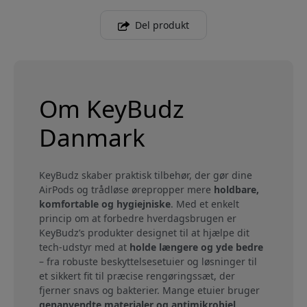
Del produkt
Om KeyBudz
Danmark
KeyBudz skaber praktisk tilbehør, der gør dine
AirPods og trådløse ørepropper mere
holdbare,
komfortable og hygiejniske
. Med et enkelt
princip om at forbedre hverdagsbrugen er
KeyBudz’s produkter designet til at hjælpe dit
tech-udstyr med at
holde længere og yde bedre
– fra robuste beskyttelsesetuier og løsninger til
et sikkert fit til præcise rengøringssæt, der
fjerner snavs og bakterier. Mange etuier bruger
genanvendte materialer og antimikrobiel