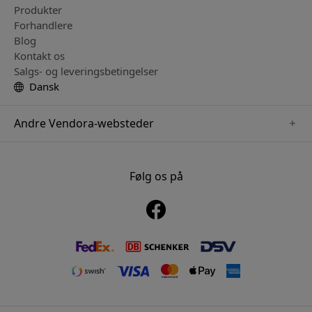
Produkter
Forhandlere
Blog
Kontakt os
Salgs- og leveringsbetingelser
Dansk
Andre Vendora-websteder
www.just-mobile.se
www.alogic.se
Følg os på
www.satechi.se
www.twelvesouth.se
www.herqs.se
www.plaud.se
www.myfirst.se