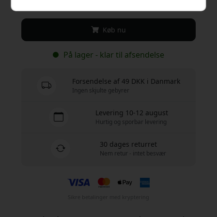
179 DKK
Køb nu
På lager - klar til afsendelse
Forsendelse af 49 DKK i Danmark
Ingen skjulte gebyrer
Levering 10-12 august
Hurtig og sporbar levering
30 dages returret
Nem retur - intet besvær
Sikre betalinger med kryptering