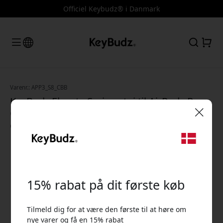
Officiel Keybudz® i Danmark
Varenr.: APP3_S8_CBB
KeyBudz Elevate Series-etui til AirPods Pro
Gen 3 i silikone med karabinhage, halsrem
og trådløs opladning - Koboltblå
🎉 Din rabatkode:
15% rabat på dit første køb
Tilmeld dig for at være den første til at høre om
Brug denne kode ved kassen for at få 15% rabat.
nye varer og få en 15% rabat