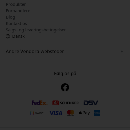
Produkter
Forhandlere
Blog
Kontakt os
Salgs- og leveringsbetingelser
Dansk
Andre Vendora-websteder
www.just-mobile.se
www.alogic.se
Følg os på
www.satechi.se
www.twelvesouth.se
www.herqs.se
www.plaud.se
www.myfirst.se