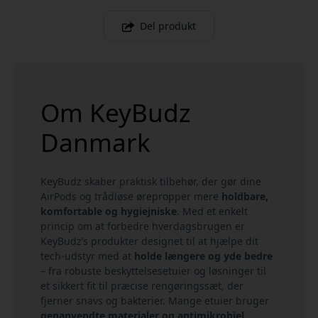
Del produkt
Om KeyBudz
Danmark
KeyBudz skaber praktisk tilbehør, der gør dine
AirPods og trådløse ørepropper mere
holdbare,
komfortable og hygiejniske
. Med et enkelt
princip om at forbedre hverdagsbrugen er
KeyBudz’s produkter designet til at hjælpe dit
tech-udstyr med at
holde længere og yde bedre
– fra robuste beskyttelsesetuier og løsninger til
et sikkert fit til præcise rengøringssæt, der
fjerner snavs og bakterier. Mange etuier bruger
genanvendte materialer og antimikrobiel