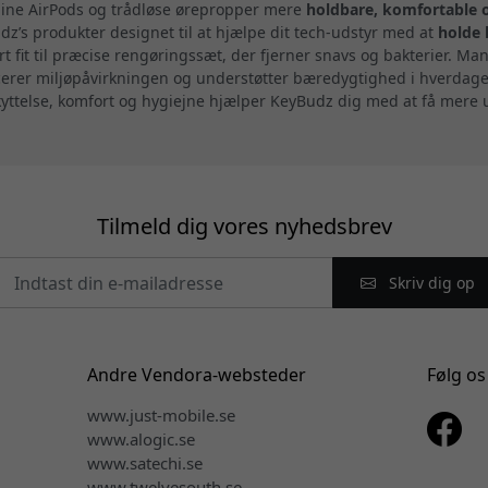
 dine AirPods og trådløse ørepropper mere
holdbare, komfortable 
’s produkter designet til at hjælpe dit tech-udstyr med at
holde 
ert fit til præcise rengøringssæt, der fjerner snavs og bakterier. M
ucerer miljøpåvirkningen og understøtter bæredygtighed i hverdag
eskyttelse, komfort og hygiejne hjælper KeyBudz dig med at få mere
Tilmeld dig vores nyhedsbrev
Skriv dig op
Andre Vendora-websteder
Følg os
www.just-mobile.se
www.alogic.se
www.satechi.se
www.twelvesouth.se