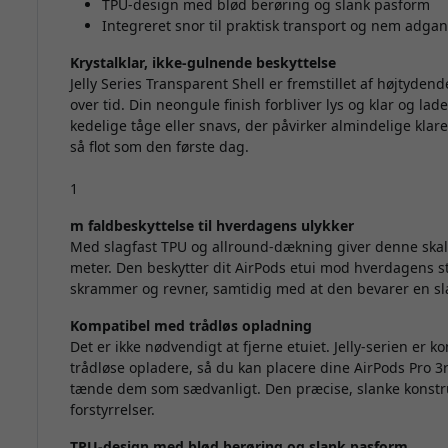
TPU-design med blød berøring og slank pasform
Integreret snor til praktisk transport og nem adga
Krystalklar, ikke-gulnende beskyttelse
Jelly Series Transparent Shell er fremstillet af højtyde
over tid. Din neongule finish forbliver lys og klar og l
kedelige tåge eller snavs, der påvirker almindelige klare e
så flot som den første dag.
1
m faldbeskyttelse til hverdagens ulykker
Med slagfast TPU og allround-dækning giver denne skal p
meter. Den beskytter dit AirPods etui mod hverdagens stø
skrammer og revner, samtidig med at den bevarer en sla
Kompatibel med trådløs opladning
Det er ikke nødvendigt at fjerne etuiet. Jelly-serien er k
trådløse opladere, så du kan placere dine AirPods Pro 
tænde dem som sædvanligt. Den præcise, slanke konstru
forstyrrelser.
TPU-design med blød berøring og slank pasform