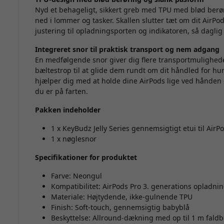
Nyd et behageligt, sikkert greb med TPU med blød berør
ned i lommer og tasker. Skallen slutter tæt om dit Air
justering til opladningsporten og indikatoren, så daglig
Integreret snor til praktisk transport og nem adgang
En medfølgende snor giver dig flere transportmuligheder,
bæltestrop til at glide dem rundt om dit håndled for 
hjælper dig med at holde dine AirPods lige ved hånden 
du er på farten.
Pakken indeholder
1 x KeyBudz Jelly Series gennemsigtigt etui til AirP
1 x nøglesnor
Specifikationer for produktet
Farve: Neongul
Kompatibilitet: AirPods Pro 3. generations opladnin
Materiale: Højtydende, ikke-gulnende TPU
Finish: Soft-touch, gennemsigtig babyblå
Beskyttelse: Allround-dækning med op til 1 m faldb