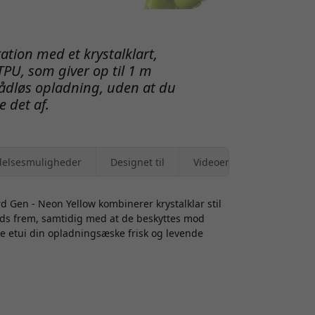
ation med et krystalklart,
TPU, som giver op til 1 m
rådløs opladning, uden at du
e det af.
elsesmuligheder
Designet til
Videoer
rd Gen - Neon Yellow kombinerer krystalklar stil
Pods frem, samtidig med at de beskyttes mod
nde etui din opladningsæske frisk og levende