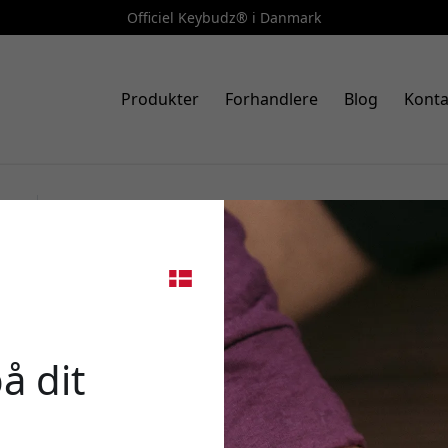
Officiel Keybudz® i Danmark
Produkter
Forhandlere
Blog
Konta
Varenr.: APP3_S10_NYL
KeyBudz Jelly Series gennemsig
🎉 Din 
3. generation med nøglesnor 
Neon gul
å dit
Brug denne kode ved k