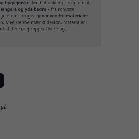
og hygiejniske
. Med et enkelt princip om at
længere og yde bedre
– fra robuste
ange etuier bruger
genanvendte materialer
en. Med gennemtænkt design, materialer i
 ud af dine ørepropper hver dag.
 på