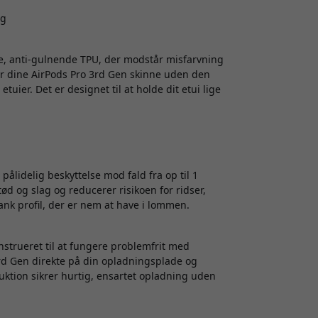
ng
nde, anti-gulnende TPU, der modstår misfarvning
ader dine AirPods Pro 3rd Gen skinne uden den
tuier. Det er designet til at holde dit etui lige
ålidelig beskyttelse mod fald fra op til 1
d og slag og reducerer risikoen for ridser,
nk profil, der er nem at have i lommen.
onstrueret til at fungere problemfrit med
3rd Gen direkte på din opladningsplade og
ktion sikrer hurtig, ensartet opladning uden