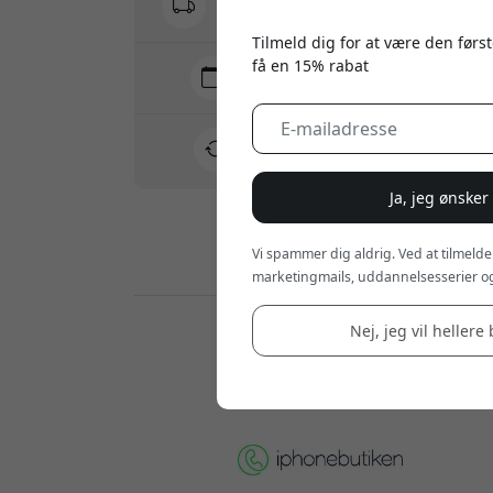
Ingen skjulte gebyrer
Tilmeld dig for at være den først
få en 15% rabat
Levering 7-11 august
Hurtig og sporbar levering
30 dages returret
Nem retur - intet besvær
Ja, jeg ønsker
Vi spammer dig aldrig. Ved at tilmelde
Sikre betalinger med kryptering
marketingmails, uddannelsesserier og
Nej, jeg vil hellere 
Forhandlere: