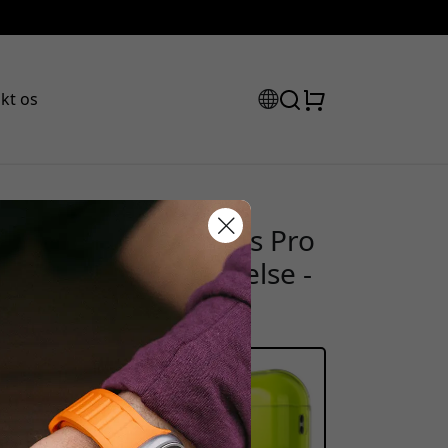
kt os
tigt etui til AirPods Pro
rabatkode:
og 1 m faldbeskyttelse -
assen for at få 15% rabat.