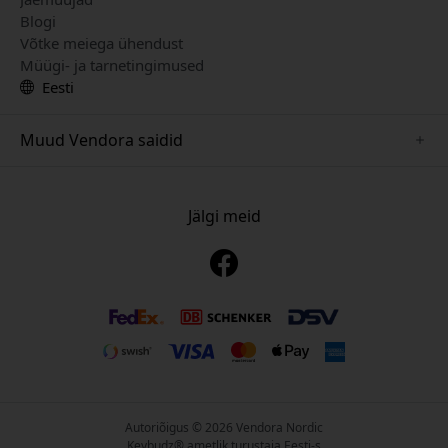
Blogi
Võtke meiega ühendust
Müügi- ja tarnetingimused
Eesti
Muud Vendora saidid
www.just-mobile.se
www.alogic.se
Jälgi meid
www.satechi.se
www.twelvesouth.se
www.herqs.se
www.plaud.se
www.myfirst.se
Autoriõigus © 2026 Vendora Nordic
Keybudz® ametlik turustaja Eesti-s