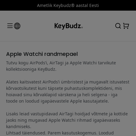
Ametlik Keybudz® aastal Eesti
Apple Watchi randmepael
Tutvu kogu AirPods’i, AirTagi ja Apple Watchi tarvikute
kollektsiooniga KeyBudz.
Alates kaitsvatest AirPods’i ümbristest ja mugavalt istuvatest
kõrvaotsikutest kuni täpsete puhastuskomplektideni, mis
hoiavad sinu kõrvaklapid värskena ja heli selgena - iga
toode on loodud igapäevastele Apple kasutajatele.
Lisaks leiad vastupidavad AirTagi hoidjad võtmete ja kottide
jaoks ning mugavad Apple Watchi rihmad igapäevaseks
kandmiseks.
Lihtsad täiendused. Parem kasutuskogemus. Loodud