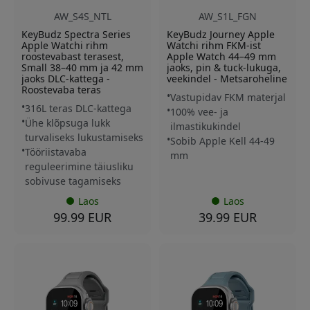
AW_S4S_NTL
AW_S1L_FGN
KeyBudz Spectra Series
KeyBudz Journey Apple
Apple Watchi rihm
Watchi rihm FKM-ist
roostevabast terasest,
Apple Watch 44–49 mm
Small 38–40 mm ja 42 mm
jaoks, pin & tuck-lukuga,
jaoks DLC-kattega -
veekindel - Metsaroheline
Roostevaba teras
Vastupidav FKM materjal
316L teras DLC-kattega
100% vee- ja
Ühe klõpsuga lukk
ilmastikukindel
turvaliseks lukustamiseks
Sobib Apple Kell 44-49
Tööriistavaba
mm
reguleerimine täiusliku
sobivuse tagamiseks
Laos
Laos
99.99 EUR
39.99 EUR