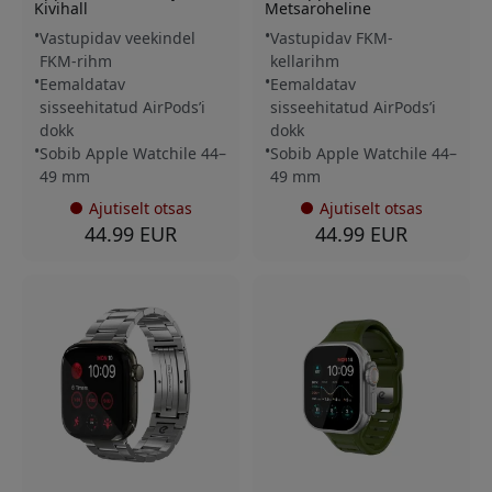
Kivihall
Metsaroheline
Vastupidav veekindel
Vastupidav FKM-
FKM-rihm
kellarihm
Eemaldatav
Eemaldatav
sisseehitatud AirPods’i
sisseehitatud AirPods’i
dokk
dokk
Sobib Apple Watchile 44–
Sobib Apple Watchile 44–
49 mm
49 mm
Ajutiselt otsas
Ajutiselt otsas
44.99 EUR
44.99 EUR