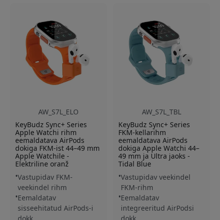
AW_S7L_ELO
AW_S7L_TBL
KeyBudz Sync+ Series
KeyBudz Sync+ Series
Apple Watchi rihm
FKM-kellarihm
eemaldatava AirPods
eemaldatava AirPods
dokiga FKM-ist 44–49 mm
dokiga Apple Watchi 44–
Apple Watchile -
49 mm ja Ultra jaoks -
Elektriline oranž
Tidal Blue
Vastupidav FKM-
Vastupidav veekindel
veekindel rihm
FKM-rihm
Eemaldatav
Eemaldatav
sisseehitatud AirPods-i
integreeritud AirPodsi
dokk
dokk