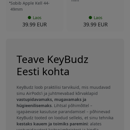
Sobib Apple Kell 44-
49mm
Laos
Laos
39.99 EUR
39.99 EUR
Teave KeyBudz
Eesti kohta
KeyBudz loob praktilisi tarvikuid, mis muudavad
sinu AirPods’i ja juhtmevabad kõrvaklapid
vastupidavamaks, mugavamaks ja
hügieenilisemaks
. Lihtsal põhimõttel –
igapäevase kasutuse parandamisel – põhinevad
KeyBudz tooted on loodud selleks, et sinu tehnika
kestaks kauem ja toimiks paremini
: alates
vastupidavatest kaitseümbristest ja kindla