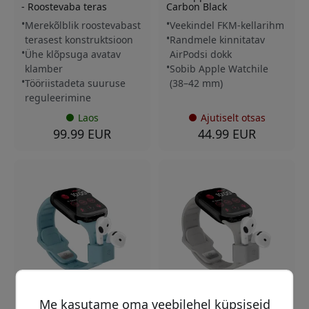
- Roostevaba teras
Carbon Black
Merekõlblik roostevabast
Veekindel FKM-kellarihm
terasest konstruktsioon
Randmele kinnitatav
Ühe klõpsuga avatav
AirPodsi dokk
klamber
Sobib Apple Watchile
Tööriistadeta suuruse
(38–42 mm)
reguleerimine
Laos
Ajutiselt otsas
99.99 EUR
44.99 EUR
Me kasutame oma veebilehel küpsiseid