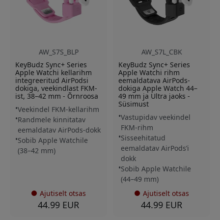
AW_S7S_BLP
AW_S7L_CBK
KeyBudz Sync+ Series
KeyBudz Sync+ Series
Apple Watchi kellarihm
Apple Watchi rihm
integreeritud AirPodsi
eemaldatava AirPods-
dokiga, veekindlast FKM-
dokiga Apple Watch 44–
ist, 38–42 mm - Õrnroosa
49 mm ja Ultra jaoks -
Süsimust
Veekindel FKM-kellarihm
Vastupidav veekindel
Randmele kinnitatav
FKM-rihm
eemaldatav AirPods-dokk
Sisseehitatud
Sobib Apple Watchile
eemaldatav AirPods’i
(38–42 mm)
dokk
Sobib Apple Watchile
(44–49 mm)
Ajutiselt otsas
Ajutiselt otsas
44.99 EUR
44.99 EUR