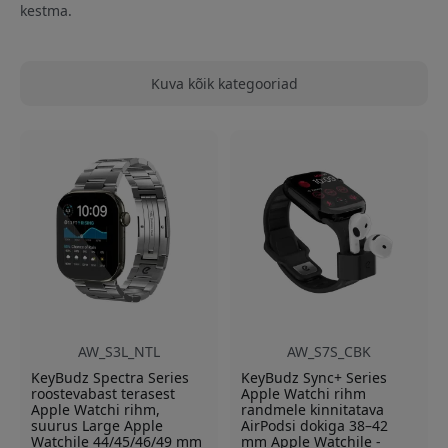
kestma.
Kuva kõik kategooriad
AW_S3L_NTL
AW_S7S_CBK
KeyBudz Spectra Series
KeyBudz Sync+ Series
roostevabast terasest
Apple Watchi rihm
Apple Watchi rihm,
randmele kinnitatava
suurus Large Apple
AirPodsi dokiga 38–42
Watchile 44/45/46/49 mm
mm Apple Watchile -