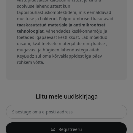
sobivuse lahendustest kuni
täppispuhastuskomplektideni, mis eemaldavad
mustuse ja bakterid. Paljud ümbrised kasutavad
taaskasutatud materjale ja antimikroobset
tehnoloogiat
, vähendades keskkonnamõju ja
toetades igapäevast kestlikkust. Läbimõeldud
disaini, kvaliteetsete materjalide ning kaitse-,
mugavus- ja hügieenilahendustega aitab
KeyBudz sul oma kõrvaklappidest iga päev
rohkem võtta.
Liitu meie uudiskirjaga
Registreeru