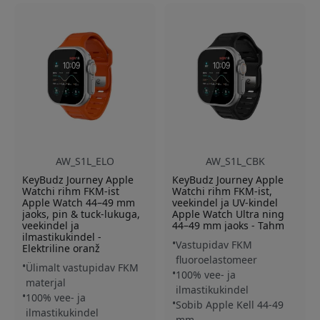
AW_S1L_ELO
AW_S1L_CBK
KeyBudz Journey Apple
KeyBudz Journey Apple
Watchi rihm FKM-ist
Watchi rihm FKM-ist,
Apple Watch 44–49 mm
veekindel ja UV-kindel
jaoks, pin & tuck-lukuga,
Apple Watch Ultra ning
veekindel ja
44–49 mm jaoks - Tahm
ilmastikukindel -
Vastupidav FKM
Elektriline oranž
fluoroelastomeer
Ülimalt vastupidav FKM
100% vee- ja
materjal
ilmastikukindel
100% vee- ja
Sobib Apple Kell 44-49
ilmastikukindel
mm