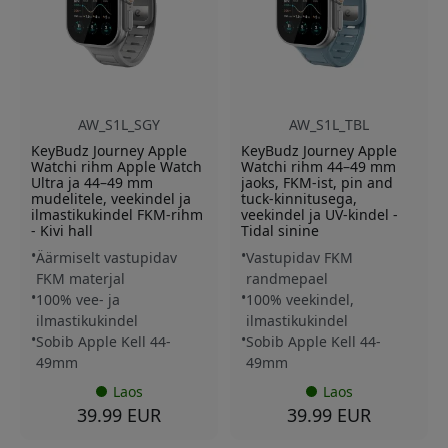
AW_S1L_SGY
AW_S1L_TBL
KeyBudz Journey Apple
KeyBudz Journey Apple
Watchi rihm Apple Watch
Watchi rihm 44–49 mm
Ultra ja 44–49 mm
jaoks, FKM-ist, pin and
mudelitele, veekindel ja
tuck-kinnitusega,
ilmastikukindel FKM-rihm
veekindel ja UV-kindel -
- Kivi hall
Tidal sinine
Äärmiselt vastupidav
Vastupidav FKM
FKM materjal
randmepael
100% vee- ja
100% veekindel,
ilmastikukindel
ilmastikukindel
Sobib Apple Kell 44-
Sobib Apple Kell 44-
49mm
49mm
Laos
Laos
39.99 EUR
39.99 EUR