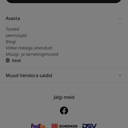
Avasta
Tooted
Jaemüüjad
Blogi
Võtke meiega ühendust
Müügi- ja tarnetingimused
Eesti
Muud Vendora saidid
www.just-mobile.se
www.alogic.se
Jälgi meid
www.satechi.se
www.twelvesouth.se
www.herqs.se
www.plaud.se
www.myfirst.se