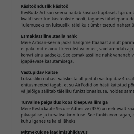
Käsitöönduslik käsitöö
KeyBudz Artisan seeria näitab käsitöö tipptaset. Iga ümbr
kvalifitseeritud käsitööliste poolt, tagades tähelepanu de
Tulemuseks on luksuslik, täielikult ümbritsetud nahast 
Esmaklassiline Itaalia nahk
Meie Artisan-seeria jaoks hangime Itaaliast ainult parima
ei paku mitte ainult keerulist välimust, vaid arendab aj
kohvri ainulaadseks. See esmaklassiline nahk vananeb 
igapäevase kasutamisega.
Vastupidav kaitse
Luksusliku nahast väliskesta all peitub vastupidav 4-os
ehitusmeetod tagab, et su AirPodid on hästi kaitstud põ
väljalõige säilitab täieliku funktsionaalsuse, hoides samal
Turvaline paigaldus koos kleepuva liimiga
Meie Restickable Secure Adhesive (RSA) on eelnevalt kaa
pikaajalise ja turvalise kinnituse. See funktsioon tagab,
kuhu iganes te ka ei läheks.
Mitmekülgne laadimisühilduvus