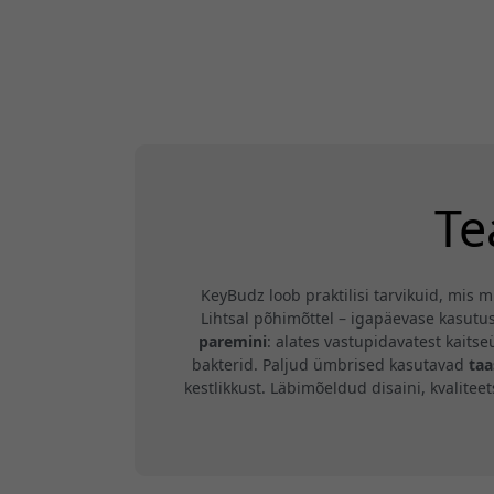
Te
KeyBudz loob praktilisi tarvikuid, mis
Lihtsal põhimõttel – igapäevase kasutu
paremini
: alates vastupidavatest kait
bakterid. Paljud ümbrised kasutavad
taa
kestlikkust. Läbimõeldud disaini, kvalite