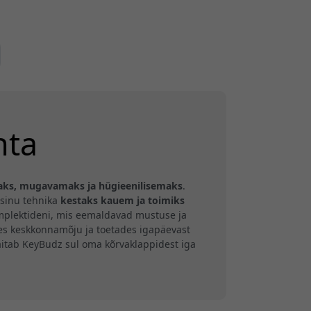
hta
ks, mugavamaks ja hügieenilisemaks
.
 sinu tehnika
kestaks kauem ja toimiks
omplektideni, mis eemaldavad mustuse ja
es keskkonnamõju ja toetades igapäevast
 aitab KeyBudz sul oma kõrvaklappidest iga