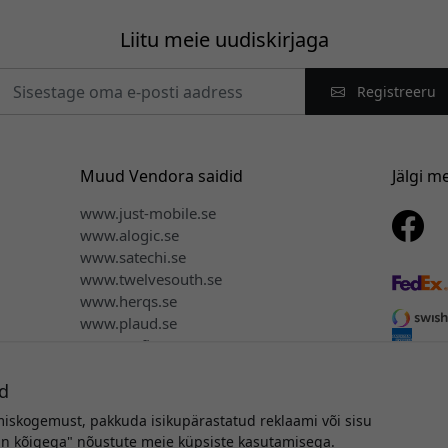
Liitu meie uudiskirjaga
Registreeru
Muud Vendora saidid
Jälgi m
www.just-mobile.se
www.alogic.se
www.satechi.se
www.twelvesouth.se
www.herqs.se
www.plaud.se
www.myfirst.se
d
miskogemust, pakkuda isikupärastatud reklaami või sisu
toriõigus © 2026 Vendora Nordic - Keybudz® ametlik turustaja Eest
tun kõigega" nõustute meie küpsiste kasutamisega.