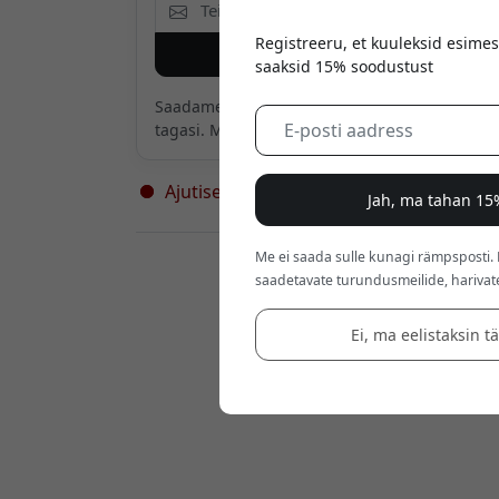
Registreeru, et kuuleksid esimes
Teavitage mind
saaksid 15% soodustust
Saadame ainult ühe meili, kui toode on
tagasi. Mitte midagi muud.
Ajutiselt laost otsas – peagi jälle saadav
Jah, ma tahan 15
Me ei saada sulle kunagi rämpsposti.
Jaemüüjad:
saadetavate turundusmeilide, harivat
Ei, ma eelistaksin t