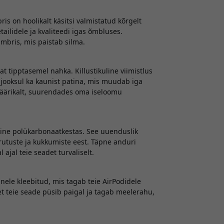
is on hoolikalt käsitsi valmistatud kõrgelt
tailidele ja kvaliteedi igas õmbluses.
ümbris, mis paistab silma.
t tipptasemel nahka. Killustikuline viimistlus
a jooksul ka kaunist patina, mis muudab iga
väärikalt, suurendades oma iseloomu
aline polükarbonaatkestas. See uuenduslik
rutuste ja kukkumiste eest. Täpne anduri
 ajal teie seadet turvaliselt.
nele kleebitud, mis tagab teie AirPodidele
 et teie seade püsib paigal ja tagab meelerahu,