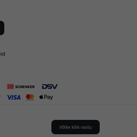
eid
Võtke kõik vastu
i-s