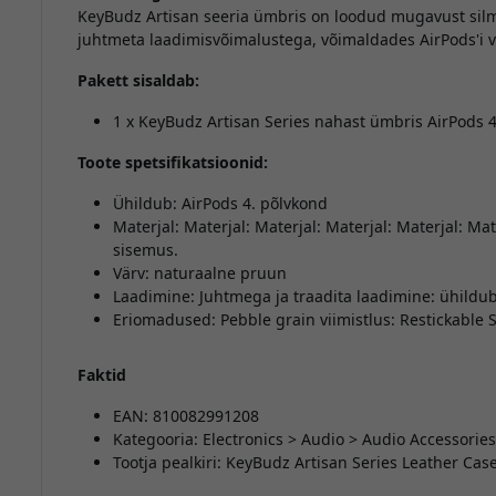
KeyBudz Artisan seeria ümbris on loodud mugavust silm
juhtmeta laadimisvõimalustega, võimaldades AirPods'i 
Pakett sisaldab:
1 x KeyBudz Artisan Series nahast ümbris AirPods 4
Toote spetsifikatsioonid:
Ühildub: AirPods 4. põlvkond
Materjal: Materjal: Materjal: Materjal: Materjal: Ma
sisemus.
Värv: naturaalne pruun
Laadimine: Juhtmega ja traadita laadimine: ühildu
Eriomadused: Pebble grain viimistlus: Restickable 
Faktid
EAN: 810082991208
Kategooria: Electronics > Audio > Audio Accessorie
Tootja pealkiri: KeyBudz Artisan Series Leather Cas