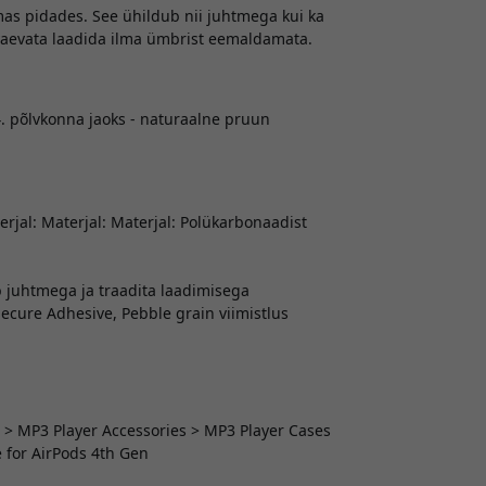
as pidades. See ühildub nii juhtmega kui ka
vaevata laadida ilma ümbrist eemaldamata.
. põlvkonna jaoks - naturaalne pruun
terjal: Materjal: Materjal: Polükarbonaadist
b juhtmega ja traadita laadimisega
Secure Adhesive, Pebble grain viimistlus
s > MP3 Player Accessories > MP3 Player Cases
e for AirPods 4th Gen