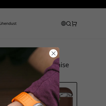
 ühendust
t ümbris AirPods 4.
sooduskood:
lia nahast ja laadimise
, et saada 15% allahindlust.