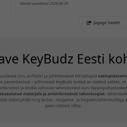
Viimati uuendatud: 2026-06-29
Jagage toodet
ave KeyBudz Eesti ko
 muudavad sinu AirPods’i ja juhtmevabad kõrvaklapid
vastupidavama
se parandamisel – põhinevad KeyBudz tooted on loodud selleks, et
seümbristest ja kindla sobivuse lahendustest kuni täppispuhastusk
skasutatud materjale ja antimikroobset tehnoloogiat
, vähendad
etsete materjalide ning kaitse-, mugavus- ja hügieenilahendustega
päev rohkem võtta.