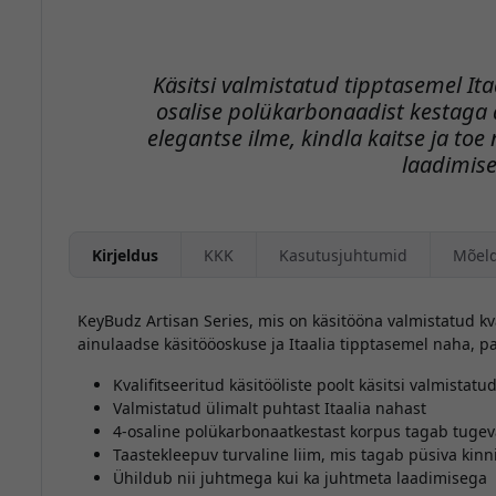
Käsitsi valmistatud tipptasemel It
osalise polükarbonaadist kestaga
elegantse ilme, kindla kaitse ja to
laadimise
Kirjeldus
KKK
Kasutusjuhtumid
Mõel
KeyBudz Artisan Series, mis on käsitööna valmistatud kva
ainulaadse käsitööoskuse ja Itaalia tipptasemel naha, pakk
Kvalifitseeritud käsitööliste poolt käsitsi valmistatu
Valmistatud ülimalt puhtast Itaalia nahast
4-osaline polükarbonaatkestast korpus tagab tugeva
Taastekleepuv turvaline liim, mis tagab püsiva kinn
Ühildub nii juhtmega kui ka juhtmeta laadimisega