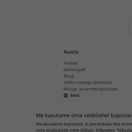
Avasta
Tooted
Jaemüüjad
Blogi
Võtke meiega ühendust
Müügi- ja tarnetingimused
Eesti
Me kasutame oma veebilehel küpsisei
Me kasutame küpsiseid, et parandada teie sirvi
Au
ning analüüsida meie liiklust. Klõpsates "Nõus