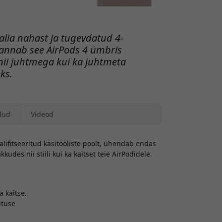
aalia nahast ja tugevdatud 4-
 annab see AirPods 4 ümbris
e nii juhtmega kui ka juhtmeta
ks.
dud
Videod
lifitseeritud käsitööliste poolt, ühendab endas
udes nii stiili kui ka kaitset teie AirPodidele.
d
 kaitse.
ituse