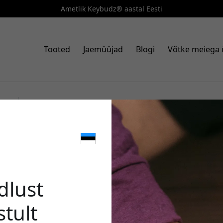
Ametlik Keybudz® aastal Eesti
Tooted
Jaemüüjad
Blogi
Võtke meiega
Art. nr: AP4_S3_NBN
KeyBudz Artisan Series nahas
🎉 Sinu 
põlvkonnale pealisnahast Itaa
toega - Looduslik pruun
dlust
stult
Kasuta seda koodi kassas