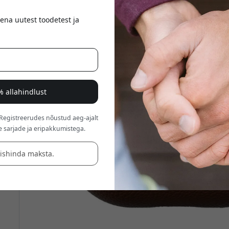
ena uutest toodetest ja
al
% allahindlust
 Registreerudes nõustud aeg-ajalt
e sarjade ja eripakkumistega.
äishinda maksta.