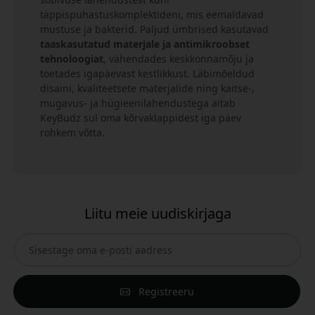
täppispuhastuskomplektideni, mis eemaldavad
mustuse ja bakterid. Paljud ümbrised kasutavad
taaskasutatud materjale ja antimikroobset
tehnoloogiat
, vähendades keskkonnamõju ja
toetades igapäevast kestlikkust. Läbimõeldud
disaini, kvaliteetsete materjalide ning kaitse-,
mugavus- ja hügieenilahendustega aitab
KeyBudz sul oma kõrvaklappidest iga päev
rohkem võtta.
Liitu meie uudiskirjaga
Registreeru