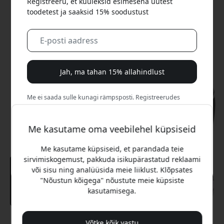
Registreeru, et kuuleksid esimesena uutest
toodetest ja saaksid 15% soodustust
Jah, ma tahan 15% allahindlust
Me ei saada sulle kunagi rämpsposti. Registreerudes
nõustud aeg-ajalt saadetavate turundusmeilide, harivate
sarjade ja eripakkumistega.
Me kasutame oma veebilehel küpsiseid
Ei, ma eelistaksin täishinda maksta.
Me kasutame küpsiseid, et parandada teie
sirvimiskogemust, pakkuda isikupärastatud reklaami
või sisu ning analüüsida meie liiklust. Klõpsates
"Nõustun kõigega" nõustute meie küpsiste
kasutamisega.
Võtke kõik vastu
Soovitatav hind