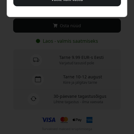
19.99 EUR
Osta nüüd
Laos - valmis saatmiseks
Tarne 9.99 EUR-s Eesti
Varjatud tasusid pole
Tarne 10-12 august
Kiire ja jälgitav tarne
30-päevane tagastusõigus
Lihtne tagastus - ilma vaevata
Turvalised maksed krüptimisega