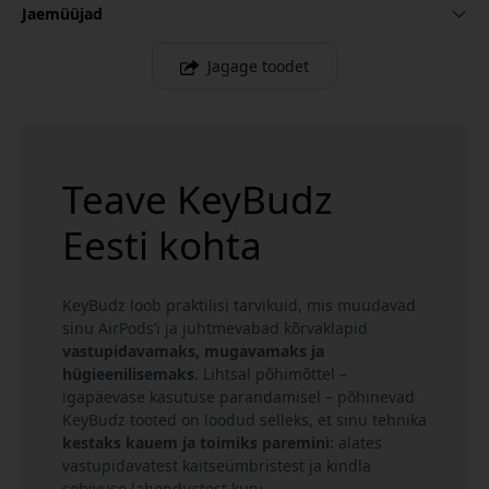
Jaemüüjad
Jagage toodet
Teave KeyBudz
Eesti kohta
KeyBudz loob praktilisi tarvikuid, mis muudavad
sinu AirPods’i ja juhtmevabad kõrvaklapid
vastupidavamaks, mugavamaks ja
hügieenilisemaks
. Lihtsal põhimõttel –
igapäevase kasutuse parandamisel – põhinevad
KeyBudz tooted on loodud selleks, et sinu tehnika
kestaks kauem ja toimiks paremini
: alates
vastupidavatest kaitseümbristest ja kindla
sobivuse lahendustest kuni