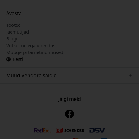
Avasta
Tooted
Jaemüüjad
Blogi
Võtke meiega ühendust
Müügi- ja tarnetingimused
Eesti
Muud Vendora saidid
www.just-mobile.se
www.alogic.se
Jälgi meid
www.satechi.se
www.twelvesouth.se
www.herqs.se
www.plaud.se
www.myfirst.se