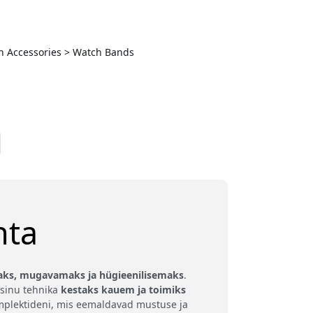
ch Accessories > Watch Bands
hta
ks, mugavamaks ja hügieenilisemaks
.
 sinu tehnika
kestaks kauem ja toimiks
omplektideni, mis eemaldavad mustuse ja