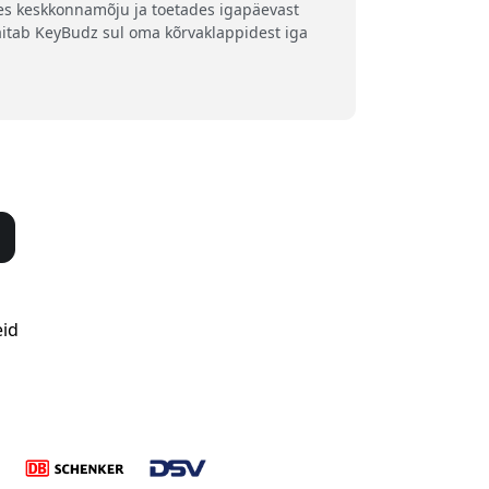
es keskkonnamõju ja toetades igapäevast
 aitab KeyBudz sul oma kõrvaklappidest iga
eid