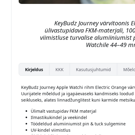
KeyBudz Journey värvitoonis 
ülivastupidava FKM-materjali, 10
viimistluse turvalise alumiiniumist
Watchile 44–49 mm
Kirjeldus
KKK
Kasutusjuhtumid
Mõel
KeyBudz Journey Apple Watchi rihm Electric Orange värvig
Uurijatele mõeldud ja igapäevaseks kandmiseks loodud 
seikluseks, alates linnadžunglitest kuni karmide metsiku
Ülimalt vastupidav FKM materjal
Ilmastikukindel ja veekindel
Töödeldud alumiiniumist pin & tuck sulgemine
UV-kindel viimistlus