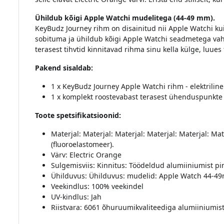
Ühildub kõigi Apple Watchi mudelitega (44-49 mm).
KeyBudz Journey rihm on disainitud nii Apple Watchi ku
sobituma ja ühildub kõigi Apple Watchi seadmetega v
terasest tihvtid kinnitavad rihma sinu kella külge, luues t
Pakend sisaldab:
1 x KeyBudz Journey Apple Watchi rihm - elektriline
1 x komplekt roostevabast terasest ühenduspunkte
Toote spetsifikatsioonid:
Materjal: Materjal: Materjal: Materjal: Materjal: Mat
(fluoroelastomeer).
Värv: Electric Orange
Sulgemisviis: Kinnitus: Töödeldud alumiiniumist pi
Ühilduvus: Ühilduvus: mudelid: Apple Watch 44-4
Veekindlus: 100% veekindel
UV-kindlus: Jah
Riistvara: 6061 õhuruumikvaliteediga alumiiniumis