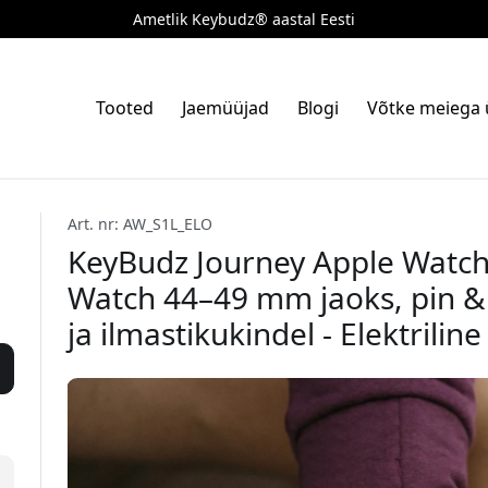
Ametlik Keybudz® aastal Eesti
Tooted
Jaemüüjad
Blogi
Võtke meiega
Art. nr: AW_S1L_ELO
KeyBudz Journey Apple Watch
Watch 44–49 mm jaoks, pin & 
ja ilmastikukindel - Elektrilin