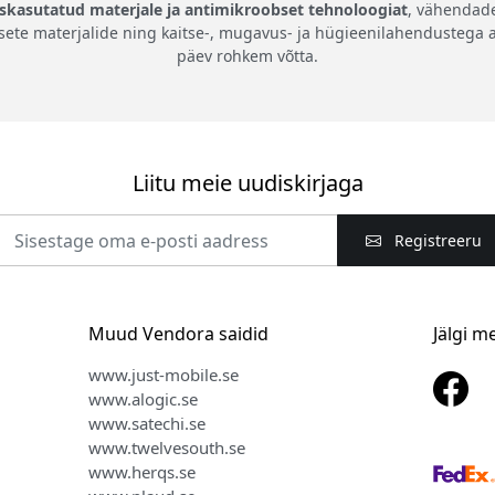
skasutatud materjale ja antimikroobset tehnoloogiat
, vähendad
etsete materjalide ning kaitse-, mugavus- ja hügieenilahendustega
päev rohkem võtta.
Liitu meie uudiskirjaga
Registreeru
Muud Vendora saidid
Jälgi m
www.just-mobile.se
www.alogic.se
www.satechi.se
www.twelvesouth.se
www.herqs.se