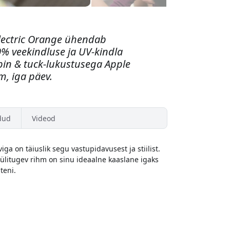
Electric Orange ühendab
0% veekindluse ja UV-kindla
 pin & tuck-lukustusega Apple
, iga päev.
dud
Videod
a on täiuslik segu vastupidavusest ja stiilist.
ülitugev rihm on sinu ideaalne kaaslane igaks
teni.