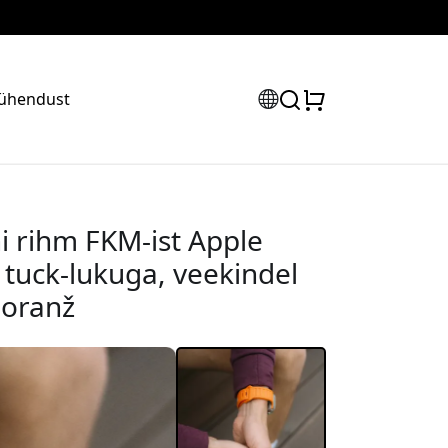
 ühendust
i rihm FKM-ist Apple
tuck-lukuga, veekindel
e oranž