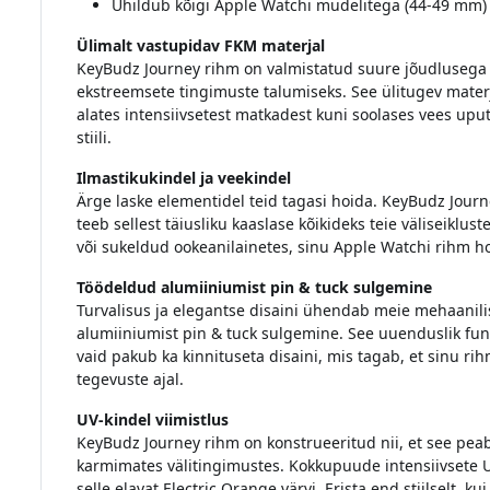
Ühildub kõigi Apple Watchi mudelitega (44-49 mm)
Ülimalt vastupidav FKM materjal
KeyBudz Journey rihm on valmistatud suure jõudlusega 
ekstreemsete tingimuste talumiseks. See ülitugev materj
alates intensiivsetest matkadest kuni soolases vees upu
stiili.
Ilmastikukindel ja veekindel
Ärge laske elementidel teid tagasi hoida. KeyBudz Journ
teeb sellest täiusliku kaaslase kõikideks teie väliseiklus
või sukeldud ookeanilainetes, sinu Apple Watchi rihm ho
Töödeldud alumiiniumist pin & tuck sulgemine
Turvalisus ja elegantse disaini ühendab meie mehaanili
alumiiniumist pin & tuck sulgemine. See uuenduslik funkt
vaid pakub ka kinnituseta disaini, mis tagab, et sinu r
tegevuste ajal.
UV-kindel viimistlus
KeyBudz Journey rihm on konstrueeritud nii, et see pea
karmimates välitingimustes. Kokkupuude intensiivsete UV
selle elavat Electric Orange värvi. Erista end stiilselt, 