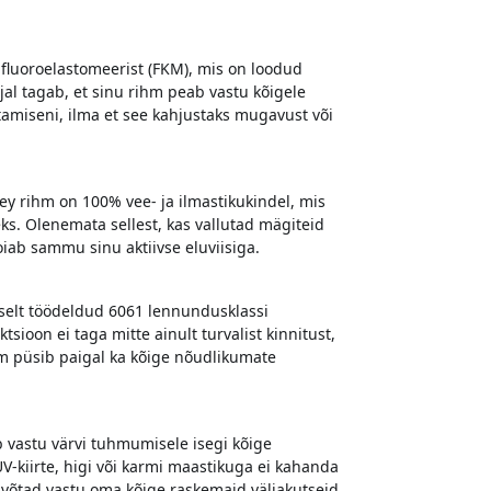
fluoroelastomeerist (FKM), mis on loodud
al tagab, et sinu rihm peab vastu kõigele
tamiseni, ilma et see kahjustaks mugavust või
ey rihm on 100% vee- ja ilmastikukindel, mis
teks. Olenemata sellest, kas vallutad mägiteid
iab sammu sinu aktiivse eluviisiga.
selt töödeldud 6061 lennundusklassi
sioon ei taga mitte ainult turvalist kinnitust,
ihm püsib paigal ka kõige nõudlikumate
b vastu värvi tuhmumisele isegi kõige
-kiirte, higi või karmi maastikuga ei kahanda
kui võtad vastu oma kõige raskemaid väljakutseid.