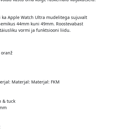
i ka Apple Watch Ultra mudelitega sujuvalt
ahemikus 44mm kuni 49mm. Roostevabast
äiusliku vormi ja funktsiooni liidu.
 oranž
erjal: Materjal: Materjal: FKM
n & tuck
9mm
t