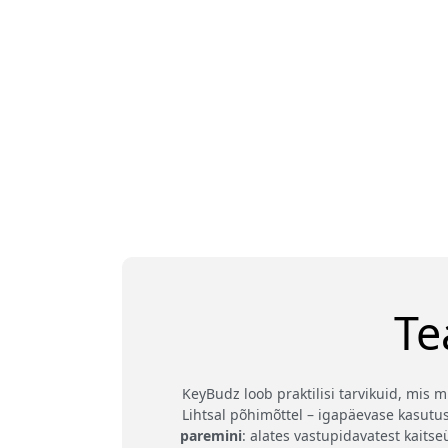
Te
KeyBudz loob praktilisi tarvikuid, mis
Lihtsal põhimõttel – igapäevase kasutu
paremini
: alates vastupidavatest kait