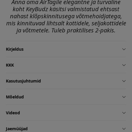
Anna oma AirTagile elegantne ja turvaline
koht KeyBudz käsitsi valmistatud ehtsast
nahast klõpskinnitusega võtmehoidjatega,
mis kinnituvad lihtsalt kottidele, seljakottidele
ja võtmetele. Tuleb praktilises 2-pakis.
Kirjeldus
KKK
Kasutusjuhtumid
Mõeldud
Videod
Jaemüüjad