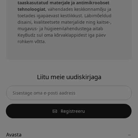
taaskasutatud materjale ja antimikroobset
tehnoloogiat
, vähendades keskkonnamõju ja
toetades igapäevast kestlikkust. Läbimõeldud
disaini, kvaliteetsete materjalide ning kaitse-,
mugavus- ja hügieenilahendustega aitab
KeyBudz sul oma kõrvaklappidest iga päev
rohkem võtta.
Liitu meie uudiskirjaga
Registreeru
Avasta