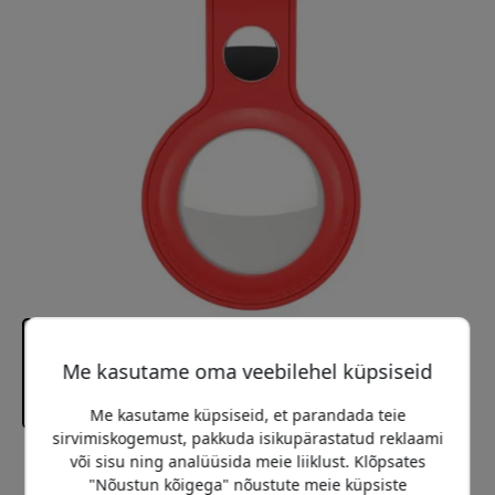
Me kasutame oma veebilehel küpsiseid
Me kasutame küpsiseid, et parandada teie
sirvimiskogemust, pakkuda isikupärastatud reklaami
või sisu ning analüüsida meie liiklust. Klõpsates
Soovitatav hind
"Nõustun kõigega" nõustute meie küpsiste