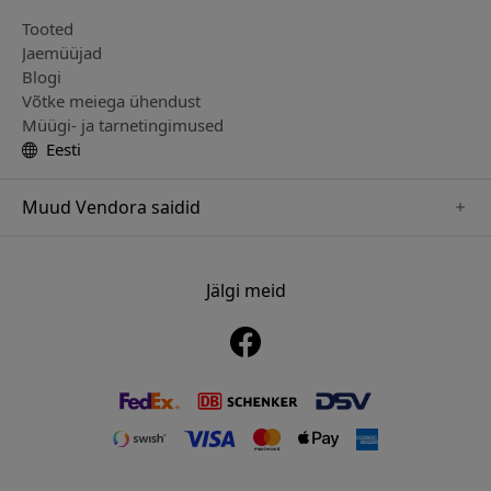
Tooted
Jaemüüjad
Blogi
Võtke meiega ühendust
Müügi- ja tarnetingimused
Eesti
Muud Vendora saidid
www.just-mobile.se
www.alogic.se
Jälgi meid
www.satechi.se
www.twelvesouth.se
www.herqs.se
www.plaud.se
www.myfirst.se