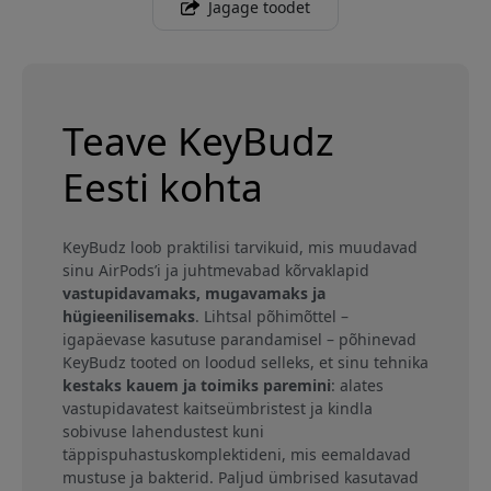
Jagage toodet
Teave KeyBudz
Eesti kohta
KeyBudz loob praktilisi tarvikuid, mis muudavad
sinu AirPods’i ja juhtmevabad kõrvaklapid
vastupidavamaks, mugavamaks ja
hügieenilisemaks
. Lihtsal põhimõttel –
igapäevase kasutuse parandamisel – põhinevad
KeyBudz tooted on loodud selleks, et sinu tehnika
kestaks kauem ja toimiks paremini
: alates
vastupidavatest kaitseümbristest ja kindla
sobivuse lahendustest kuni
täppispuhastuskomplektideni, mis eemaldavad
mustuse ja bakterid. Paljud ümbrised kasutavad