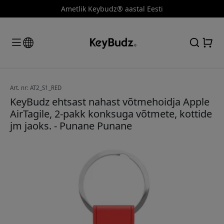
Ametlik Keybudz® aastal Eesti
Art. nr: AT2_S1_RED
KeyBudz ehtsast nahast võtmehoidja Apple
AirTagile, 2-pakk konksuga võtmete, kottide
jm jaoks. - Punane Punane