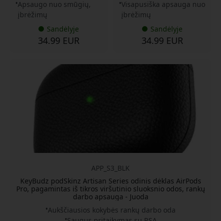
Apsaugo nuo smūgių,
Visapusiška apsauga nuo
įbrėžimų
įbrėžimų
Sandėlyje
Sandėlyje
34.99 EUR
34.99 EUR
APP_S3_BLK
KeyBudz podSkinz Artisan Series odinis dėklas AirPods
Pro, pagamintas iš tikros viršutinio sluoksnio odos, rankų
darbo apsauga - Juoda
Aukščiausios kokybės rankų darbo oda
Saugus pritaikymas su RSA