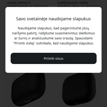
rankų darbo ir
aukščiausios rūšies
suderinamas su įkrovimu
itališkos odos, su įkrovimo
- Juoda
palaikymu - Natūrali ruda
spalva
Rankų darbo dėklas iš
Savo svetainėje naudojame slapukus
Rankų darbo itališka oda
itališkos odos
Tvirtas polikarbonato
Polikarbonato apvalkalas
Naudojame slapukus, kad pagerintume jūsų
apvalkalas apsaugai
užtikrina tvirtą apsaugą
naršymo patirtį, rodytume suasmenintus skelbimus
Suderinamas su
Suderinamas su
ar turinį ir analizuotume savo srautą. Spausdami
belaidžiu įkrovimu
belaidžiu įkrovimu
"Priimti viską" sutinkate, kad naudojame slapukus.
Laikinai nėra sandėlyje
Laikinai nėra sandėlyje
39.99 EUR
39.99 EUR
Priimti visus