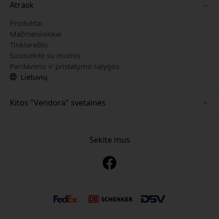
Atrask
Produktai
Mažmenininkai
Tinklaraštis
Susisiekite su mumis
Pardavimo ir pristatymo sąlygos
Lietuvių
Kitos "Vendora" svetainės
www.just-mobile.se
www.alogic.se
Sekite mus
www.satechi.se
www.twelvesouth.se
www.herqs.se
www.plaud.se
www.myfirst.se