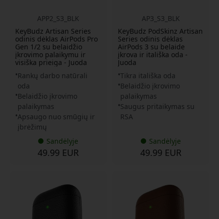
APP2_S3_BLK
AP3_S3_BLK
KeyBudz Artisan Series
KeyBudz PodSkinz Artisan
odinis dėklas AirPods Pro
Series odinis dėklas
Gen 1/2 su belaidžio
AirPods 3 su belaide
įkrovimo palaikymu ir
įkrova ir itališka oda -
visiška prieiga - Juoda
Juoda
Rankų darbo natūrali
Tikra itališka oda
oda
Belaidžio įkrovimo
Belaidžio įkrovimo
palaikymas
palaikymas
Saugus pritaikymas su
Apsaugo nuo smūgių ir
RSA
įbrėžimų
Sandėlyje
Sandėlyje
49.99 EUR
49.99 EUR