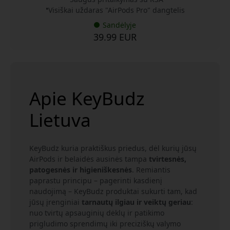
Visiškai uždaras "AirPods Pro" dangtelis
Sandėlyje
39.99 EUR
Apie KeyBudz
Lietuva
KeyBudz kuria praktiškus priedus, dėl kurių jūsų
AirPods ir belaidės ausinės tampa
tvirtesnės,
patogesnės ir higieniškesnės
. Remiantis
paprastu principu – pagerinti kasdienį
naudojimą – KeyBudz produktai sukurti tam, kad
jūsų įrenginiai
tarnautų ilgiau ir veiktų geriau
:
nuo tvirtų apsauginių dėklų ir patikimo
prigludimo sprendimų iki preciziškų valymo