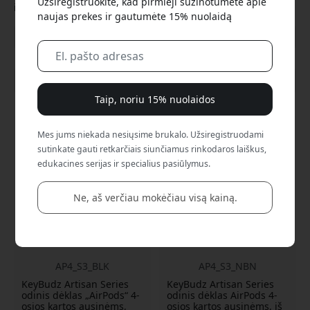
Užsiregistruokite, kad pirmieji sužinotumėte apie
ilgam.
naujas prekes ir gautumėte 15% nuolaidą
Rodyti visas kategorijas
Taip, noriu 15% nuolaidos
Mes jums niekada nesiųsime brukalo. Užsiregistruodami
sutinkate gauti retkarčiais siunčiamus rinkodaros laiškus,
edukacines serijas ir specialius pasiūlymus.
Ne, aš verčiau mokėčiau visą kainą.
AP4_S3_BLK
AP4_S3_NBN
KeyBudz Artisan Series
KeyBudz Artisan Series
odinis dėklas „AirPods“ 4-
odinis dėklas AirPods 4-
osios kartos ausinėms,
osios kartos ausinėms, iš