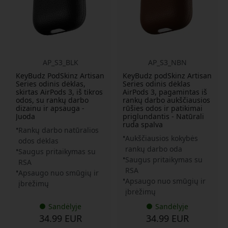
AP_S3_BLK
AP_S3_NBN
KeyBudz PodSkinz Artisan
KeyBudz podSkinz Artisan
Series odinis dėklas,
Series odinis dėklas
skirtas AirPods 3, iš tikros
AirPods 3, pagamintas iš
odos, su rankų darbo
rankų darbo aukščiausios
dizainu ir apsauga -
rūšies odos ir patikimai
Juoda
priglundantis - Natūrali
ruda spalva
Rankų darbo natūralios
Aukščiausios kokybės
odos dėklas
rankų darbo oda
Saugus pritaikymas su
Saugus pritaikymas su
RSA
RSA
Apsaugo nuo smūgių ir
Apsaugo nuo smūgių ir
įbrėžimų
įbrėžimų
Sandėlyje
Sandėlyje
34.99 EUR
34.99 EUR