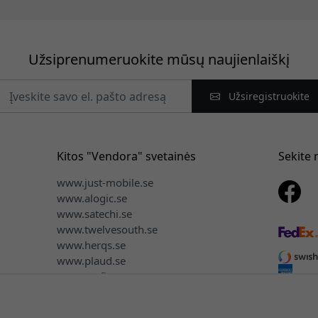
Užsiprenumeruokite mūsų naujienlaiškį
Užsiregistruokite
Kitos "Vendora" svetainės
Sekite
www.just-mobile.se
www.alogic.se
www.satechi.se
www.twelvesouth.se
www.herqs.se
www.plaud.se
www.myfirst.se