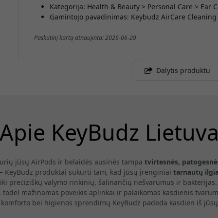
Kategorija: Health & Beauty > Personal Care > Ear 
Gamintojo pavadinimas: Keybudz AirCare Cleaning 
Paskutinį kartą atnaujinta: 2026-06-29
Dalytis produktu
Apie KeyBudz Lietuv
kurių jūsų AirPods ir belaidės ausinės tampa
tvirtesnės, patogesnė
– KeyBudz produktai sukurti tam, kad jūsų įrenginiai
tarnautų ilgi
iki preciziškų valymo rinkinių, šalinančių nešvarumus ir bakterij
, todėl mažinamas poveikis aplinkai ir palaikomas kasdienis tvarum
komforto bei higienos sprendimų KeyBudz padeda kasdien iš jūsų