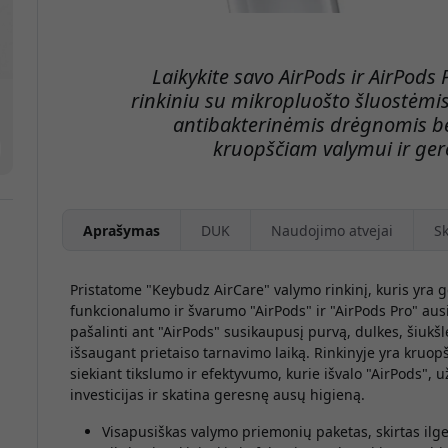
Laikykite savo AirPods ir AirPods
rinkiniu su mikropluošto šluostėmis, 
antibakterinėmis drėgnomis be
kruopščiam valymui ir ger
Aprašymas
DUK
Naudojimo atvejai
Sk
Pristatome "Keybudz AirCare" valymo rinkinį, kuris yra g
funkcionalumo ir švarumo "AirPods" ir "AirPods Pro" aus
pašalinti ant "AirPods" susikaupusį purvą, dulkes, šiukšle
išsaugant prietaiso tarnavimo laiką. Rinkinyje yra kruopšč
siekiant tikslumo ir efektyvumo, kurie išvalo "AirPods", 
investicijas ir skatina geresnę ausų higieną.
Visapusiškas valymo priemonių paketas, skirtas ilg