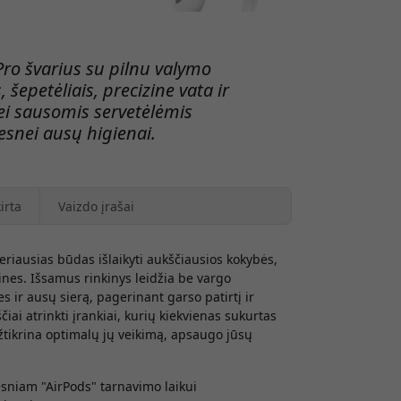
 Pro švarius su pilnu valymo
šepetėliais, precizine vata ir
i sausomis servetėlėmis
esnei ausų higienai.
irta
Vaizdo įrašai
eriausias būdas išlaikyti aukščiausios kokybės,
ines. Išsamus rinkinys leidžia be vargo
s ir ausų sierą, pagerinant garso patirtį ir
iai atrinkti įrankiai, kurių kiekvienas sukurtas
užtikrina optimalų jų veikimą, apsaugo jūsų
esniam "AirPods" tarnavimo laikui