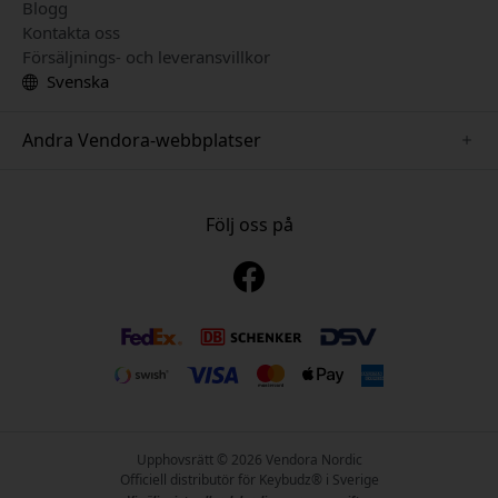
Blogg
Kontakta oss
Försäljnings- och leveransvillkor
Svenska
Andra Vendora-webbplatser
www.just-mobile.se
www.alogic.se
Följ oss på
www.satechi.se
www.twelvesouth.se
www.herqs.se
www.plaud.se
www.myfirst.se
Upphovsrätt © 2026 Vendora Nordic
Officiell distributör för Keybudz® i Sverige