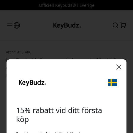
Officiell Keybudz® i Sverige
Art.nr.: APB_ARC
KeyBudz AirCare rengöringssats för AirPods
och AirPods Pro med borstar, dukar och
rengöringsverktyg - Vit
🎉 Din rabattkod:
15% rabatt vid ditt första
köp
Använd denna kod i kassan för att få 15% rabatt.