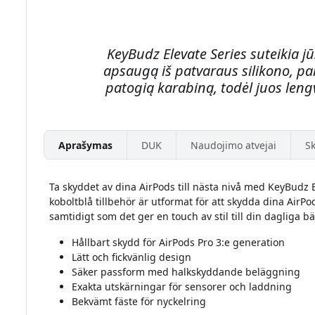
KeyBudz Elevate Series suteikia j
apsaugą iš patvaraus silikono, pala
patogią karabiną, todėl juos leng
Aprašymas
DUK
Naudojimo atvejai
Sk
Ta skyddet av dina AirPods till nästa nivå med KeyBudz E
koboltblå tillbehör är utformat för att skydda dina AirPo
samtidigt som det ger en touch av stil till din dagliga b
Hållbart skydd för AirPods Pro 3:e generation
Lätt och fickvänlig design
Säker passform med halkskyddande beläggning
Exakta utskärningar för sensorer och laddning
Bekvämt fäste för nyckelring