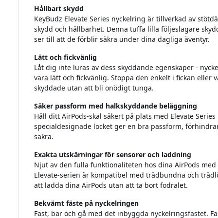
Hållbart skydd
KeyBudz Elevate Series nyckelring är tillverkad av stötdä
skydd och hållbarhet. Denna tuffa lilla följeslagare sky
ser till att de förblir säkra under dina dagliga äventyr.
Lätt och fickvänlig
Låt dig inte luras av dess skyddande egenskaper - nyckel
vara lätt och fickvänlig. Stoppa den enkelt i fickan eller 
skyddade utan att bli onödigt tunga.
Säker passform med halkskyddande beläggning
Håll ditt AirPods-skal säkert på plats med Elevate Seri
specialdesignade locket ger en bra passform, förhindrar
säkra.
Exakta utskärningar för sensorer och laddning
Njut av den fulla funktionaliteten hos dina AirPods med
Elevate-serien är kompatibel med trådbundna och trådlö
att ladda dina AirPods utan att ta bort fodralet.
Bekvämt fäste på nyckelringen
Fäst, bär och gå med det inbyggda nyckelringsfästet. Fäs