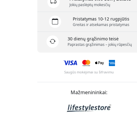
Jokių paslėptų mokesčių
Pristatymas 10-12 rugpjūtis
Greitas ir atsekamas pristatymas
30 dienų grąžinimo teisė
Paprastas grąžinimas – jokių rūpesčių
Saugūs mokėjimai su šifravimu
Mažmenininkai: