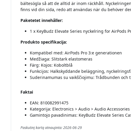
bältesögla så att de alltid är inom räckhåll. Nyckelringen 
finns vid din sida, redo att användas när du behöver de
Paketetet innehåller:
1 x KeyBudz Elevate Series nyckelring for AirPods P
Produkto specifikacija:
Kompatibel med: AirPods Pro 3:e generationen
Medžiaga: Slitstark elastomeras
Färg: Kojos: Koboltblå
Funkcijos: Halkskyddande beläggning, nyckelringsf
Suderinamumas su vaikščiojimu: Trådbunden och t
Faktai
EAN: 810082991475
Kategorija: Electronics > Audio > Audio Accessori
Gamintojo pavadinimas: KeyBudz Elevate Series Cas
Paskutinį kartą atnaujinta: 2026-06-29