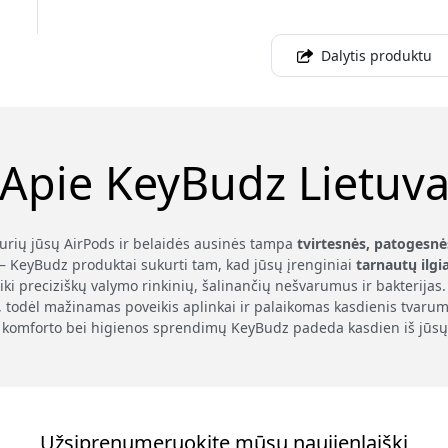
Dalytis produktu
Apie KeyBudz Lietuv
kurių jūsų AirPods ir belaidės ausinės tampa
tvirtesnės, patogesnė
– KeyBudz produktai sukurti tam, kad jūsų įrenginiai
tarnautų ilgi
iki preciziškų valymo rinkinių, šalinančių nešvarumus ir bakterij
, todėl mažinamas poveikis aplinkai ir palaikomas kasdienis tvarum
komforto bei higienos sprendimų KeyBudz padeda kasdien iš jūsų
Užsiprenumeruokite mūsų naujienlaiškį