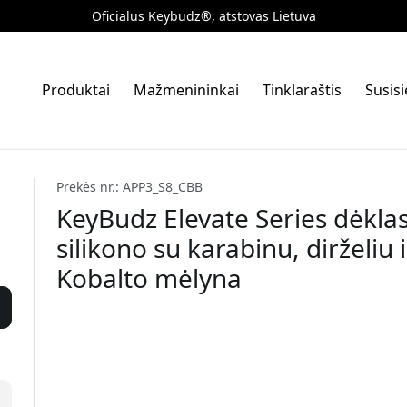
Oficialus Keybudz®, atstovas Lietuva
Produktai
Mažmenininkai
Tinklaraštis
Susis
Prekės nr.: APP3_S8_CBB
KeyBudz Elevate Series dėklas
silikono su karabinu, dirželiu 
Kobalto mėlyna