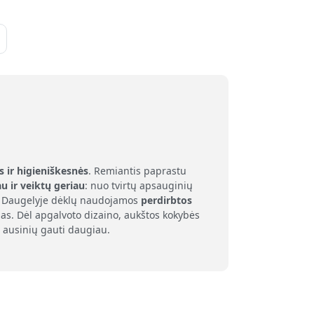
a
s ir higieniškesnės
. Remiantis paprastu
au ir veiktų geriau
: nuo tvirtų apsauginių
as. Daugelyje dėklų naudojamos
perdirbtos
as. Dėl apgalvoto dizaino, aukštos kokybės
 ausinių gauti daugiau.