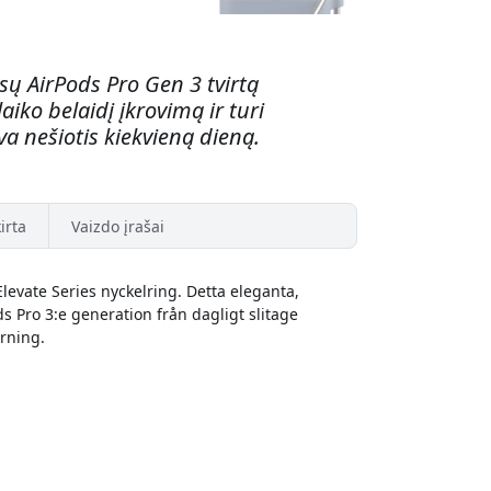
ūsų AirPods Pro Gen 3 tvirtą
iko belaidį įkrovimą ir turi
va nešiotis kiekvieną dieną.
irta
Vaizdo įrašai
levate Series nyckelring. Detta eleganta,
ds Pro 3:e generation från dagligt slitage
ärning.