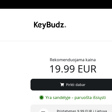
Rekomenduojama kaina
19.99 EUR
Pirkti dabar
Yra sandėlyje – paruošta išsiųsti
Pristatymas 9.99 EUR į Lietuva