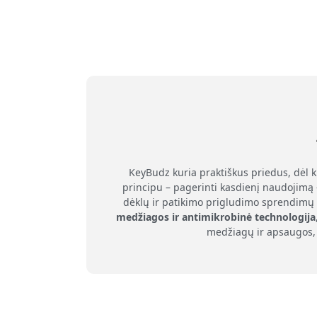
KeyBudz kuria praktiškus priedus, dėl 
principu – pagerinti kasdienį naudojimą 
dėklų ir patikimo prigludimo sprendimų 
medžiagos ir antimikrobinė technologija
medžiagų ir apsaugos, 