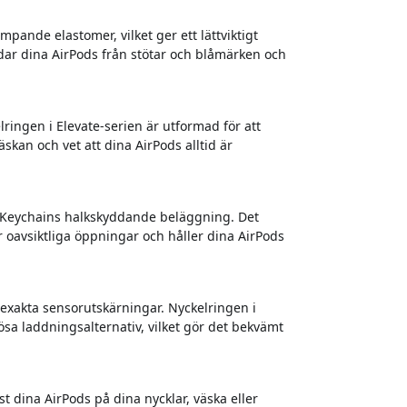
mpande elastomer, vilket ger ett lättviktigt
ddar dina AirPods från stötar och blåmärken och
ringen i Elevate-serien är utformad för att
väskan och vet att dina AirPods alltid är
es Keychains halkskyddande beläggning. Det
 oavsiktliga öppningar och håller dina AirPods
 exakta sensorutskärningar. Nyckelringen i
sa laddningsalternativ, vilket gör det bekvämt
t dina AirPods på dina nycklar, väska eller