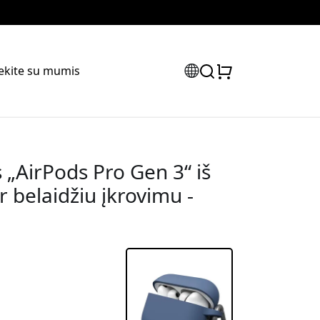
iekite su mumis
 „AirPods Pro Gen 3“ iš
ir belaidžiu įkrovimu -