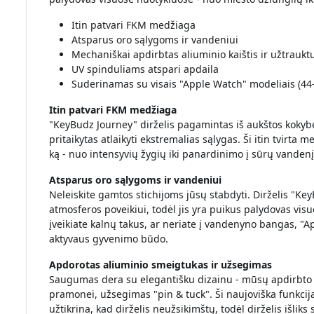
Itin patvari FKM medžiaga
Atsparus oro sąlygoms ir vandeniui
Mechaniškai apdirbtas aliuminio kaištis ir užtraukt
UV spinduliams atspari apdaila
Suderinamas su visais "Apple Watch" modeliais (4
Itin patvari FKM medžiaga
"KeyBudz Journey" dirželis pagamintas iš aukštos kokyb
pritaikytas atlaikyti ekstremalias sąlygas. Ši itin tvirta m
ką - nuo intensyvių žygių iki panardinimo į sūrų vanden
Atsparus oro sąlygoms ir vandeniui
Neleiskite gamtos stichijoms jūsų stabdyti. Dirželis "Ke
atmosferos poveikiui, todėl jis yra puikus palydovas vis
įveikiate kalnų takus, ar neriate į vandenyno bangas, "Ap
aktyvaus gyvenimo būdo.
Apdorotas aliuminio smeigtukas ir užsegimas
Saugumas dera su elegantišku dizainu - mūsų apdirbto 60
pramonei, užsegimas "pin & tuck". Ši naujoviška funkcija
užtikrina, kad dirželis neužsikimštų, todėl dirželis išliks