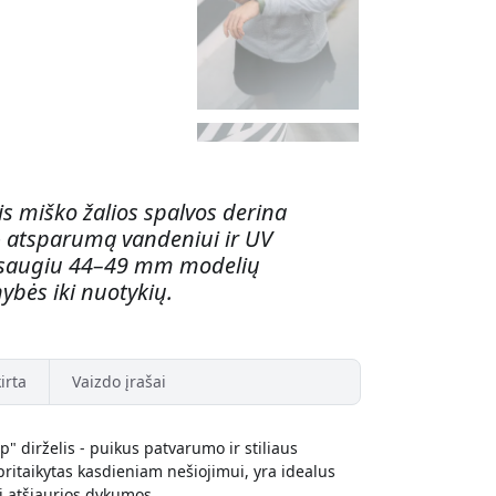
s miško žalios spalvos derina
% atsparumą vandeniui ir UV
u saugiu 44–49 mm modelių
ybės iki nuotykių.
irta
Vaizdo įrašai
 dirželis - puikus patvarumo ir stiliaus
r pritaikytas kasdieniam nešiojimui, yra idealus
i atšiaurios dykumos.