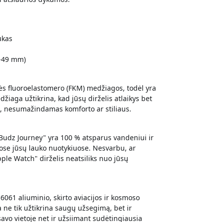
ukas
4-49 mm)
ės fluoroelastomero (FKM) medžiagos, todėl yra
edžiaga užtikrina, kad jūsų dirželis atlaikys bet
į, nesumažindamas komforto ar stiliaus.
yBudz Journey" yra 100 % atsparus vandeniui ir
uose jūsų lauko nuotykiuose. Nesvarbu, ar
ple Watch" dirželis neatsiliks nuo jūsų
61 aliuminio, skirto aviacijos ir kosmoso
 ne tik užtikrina saugų užsegimą, bet ir
 savo vietoje net ir užsiimant sudėtingiausia