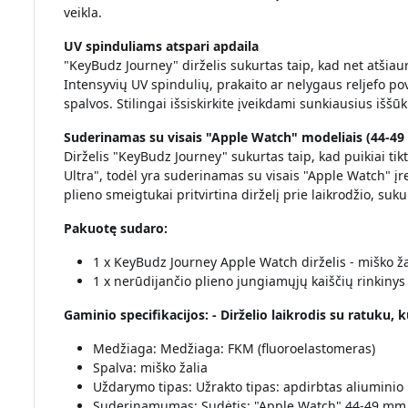
veikla.
UV spinduliams atspari apdaila
"KeyBudz Journey" dirželis sukurtas taip, kad net atšiau
Intensyvių UV spindulių, prakaito ar nelygaus reljefo po
spalvos. Stilingai išsiskirkite įveikdami sunkiausius iššūk
Suderinamas su visais "Apple Watch" modeliais (44-4
Dirželis "KeyBudz Journey" sukurtas taip, kad puikiai tik
Ultra", todėl yra suderinamas su visais "Apple Watch" į
plieno smeigtukai pritvirtina dirželį prie laikrodžio, su
Pakuotę sudaro:
1 x KeyBudz Journey Apple Watch dirželis - miško ža
1 x nerūdijančio plieno jungiamųjų kaiščių rinkinys
Gaminio specifikacijos: - Dirželio laikrodis su ratuku, ku
Medžiaga: Medžiaga: FKM (fluoroelastomeras)
Spalva: miško žalia
Uždarymo tipas: Užrakto tipas: apdirbtas aliuminio 
Suderinamumas: Sudėtis: "Apple Watch" 44-49 mm