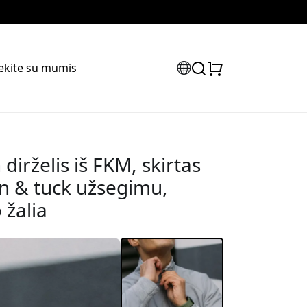
iekite su mumis
irželis iš FKM, skirtas
n & tuck užsegimu,
 žalia