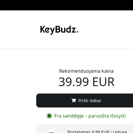
Rekomenduojama kaina
39.99 EUR
Pirkti dabar
Yra sandėlyje – paruošta išsiųsti
Pristatymas 9.99 EUR į Lietuva