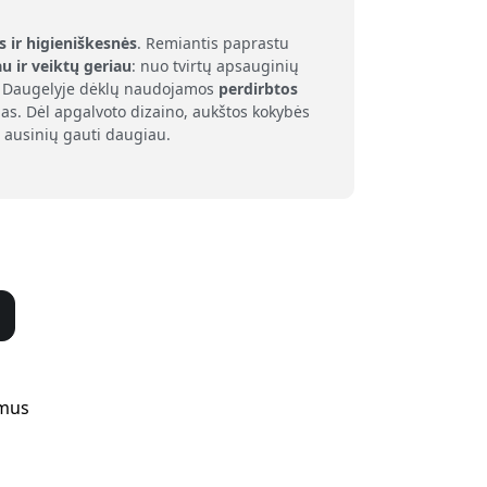
s ir higieniškesnės
. Remiantis paprastu
au ir veiktų geriau
: nuo tvirtų apsauginių
as. Daugelyje dėklų naudojamos
perdirbtos
as. Dėl apgalvoto dizaino, aukštos kokybės
 ausinių gauti daugiau.
 mus