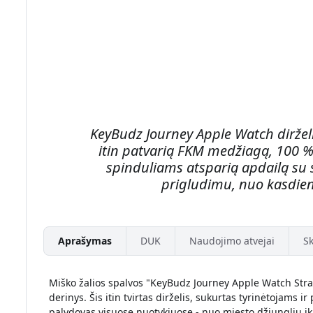
KeyBudz Journey Apple Watch dirželi
itin patvarią FKM medžiagą, 100 
spinduliams atsparią apdailą s
prigludimu, nuo kasdien
Aprašymas
DUK
Naudojimo atvejai
Sk
Miško žalios spalvos "KeyBudz Journey Apple Watch Strap"
derinys. Šis itin tvirtas dirželis, sukurtas tyrinėtojams i
palydovas visuose nuotykiuose - nuo miesto džiunglių ik