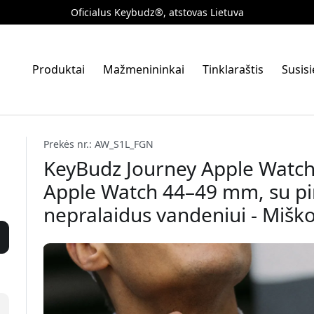
Oficialus Keybudz®, atstovas Lietuva
Produktai
Mažmenininkai
Tinklaraštis
Susis
Prekės nr.: AW_S1L_FGN
KeyBudz Journey Apple Watch d
Apple Watch 44–49 mm, su pi
nepralaidus vandeniui - Miško