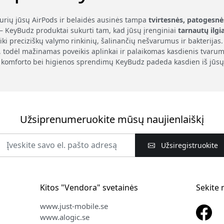
kurių jūsų AirPods ir belaidės ausinės tampa
tvirtesnės, patogesnė
– KeyBudz produktai sukurti tam, kad jūsų įrenginiai
tarnautų ilgi
iki preciziškų valymo rinkinių, šalinančių nešvarumus ir bakterij
, todėl mažinamas poveikis aplinkai ir palaikomas kasdienis tvarum
komforto bei higienos sprendimų KeyBudz padeda kasdien iš jūsų
Užsiprenumeruokite mūsų naujienlaiškį
Užsiregistruokite
Kitos "Vendora" svetainės
Sekite
www.just-mobile.se
www.alogic.se