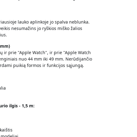
riausioje lauko aplinkoje jo spalva neblunka.
veikis nesumažins jo ryškios miško žalios
ius.
9 mm)
tų ir prie "Apple Watch", ir prie "Apple Watch
renginiais nuo 44 mm iki 49 mm. Nerūdijančio
kurdami puikią formos ir funkcijos sąjungą.
lia
rio ilgis - 1,5 m:
kaištis
 modeliai