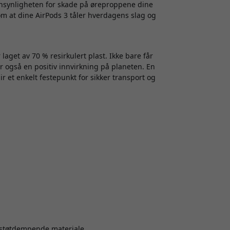
nnsynligheten for skade på øreproppene dine
om at dine AirPods 3 tåler hverdagens slag og
 laget av 70 % resirkulert plast. Ikke bare får
r også en positiv innvirkning på planeten. En
 et enkelt festepunkt for sikker transport og
g støtdempende materiale