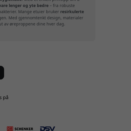
vare lenger og yte bedre
– fra robuste
 bakterier. Mange etuier bruker
resirkulerte
agen. Med gjennomtenkt design, materialer
 ut av øreproppene dine hver dag.
s på