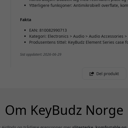
Ytterligere funksjoner: Antimikrobiell overflate, ko
Fakta
EAN: 810082990713
Kategori: Electronics > Audio > Audio Accessories 
Produsentens tittel: KeyBudz Element Series case f
Sist oppdatert: 2026-06-29
Del produkt
Om KeyBudz Norge
ør AirPods og trådløse ørepropper mer
slitesterke, komfortable og