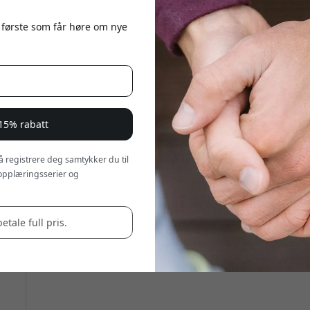
 første som får høre om nye
 15% rabatt
 å registrere deg samtykker du til
opplæringsserier og
betale full pris.