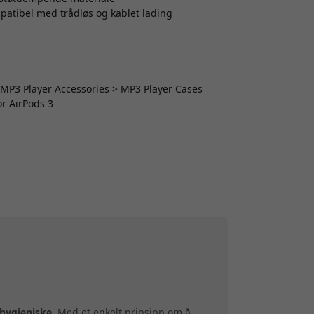
mpatibel med trådløs og kablet lading
> MP3 Player Accessories > MP3 Player Cases
or AirPods 3
 hygieniske
. Med et enkelt prinsipp om å