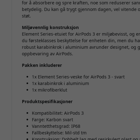
for å absorbere og spre kraften, noe som reduserer sa
betydelig. Du kan gå trygt gjennom dagen, vel vitende 
støt.
Miljøvennlig konstruksjon
Element Series-etuiet for AirPods 3 er miljøbevisst, og er
du førsteklasses beskyttelse for enheten din, men du ha
robust karabinkrok i aluminium avrunder designet, og gir
oppbevaring av AirPods.
Pakken inkluderer
1x Element Series-veske for AirPods 3 - svart
1x karabinkrok i aluminium
1x mikrofiberklut
Produktspesifikasjoner
Kompatibilitet: AirPods 3
Farge: Karbon svart
Vanntetthetsgrad: IP68
Fallbeskyttelse: Mil-std tm
Konstruksjon: Dobbelt lag med resirkulert plast o