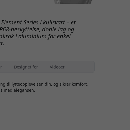
lement Series i kullsvart – et
IP68-beskyttelse, doble lag og
binkrok i aluminium for enkel
t.
r
Designet for
Videoer
g til lytteopplevelsen din, og sikrer komfort,
ss med elegansen.