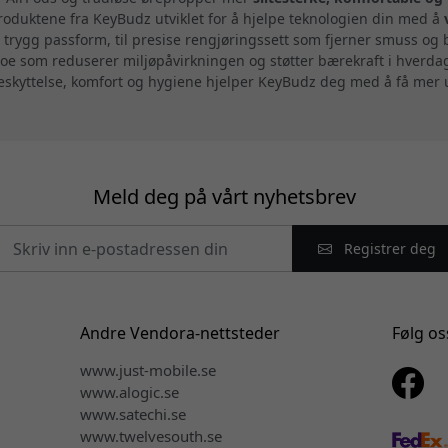
oduktene fra KeyBudz utviklet for å hjelpe teknologien din med å
 trygg passform, til presise rengjøringssett som fjerner smuss og
noe som reduserer miljøpåvirkningen og støtter bærekraft i hverd
 beskyttelse, komfort og hygiene hjelper KeyBudz deg med å få mer
Meld deg på vårt nyhetsbrev
Registrer deg
Andre Vendora-nettsteder
Følg os
www.just-mobile.se
www.alogic.se
www.satechi.se
www.twelvesouth.se