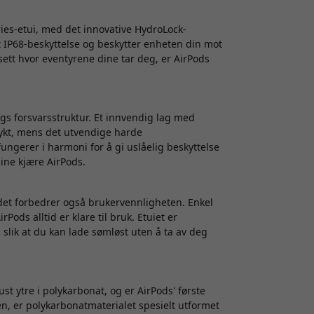
ies-etui, med det innovative HydroLock-
 IP68-beskyttelse og beskytter enheten din mot
sett hvor eventyrene dine tar deg, er AirPods
ags forsvarsstruktur. Et innvendig lag med
kt, mens det utvendige harde
ungerer i harmoni for å gi uslåelig beskyttelse
 dine kjære AirPods.
 det forbedrer også brukervennligheten. Enkel
ods alltid er klare til bruk. Etuiet er
 slik at du kan lade sømløst uten å ta av deg
t ytre i polykarbonat, og er AirPods' første
ken, er polykarbonatmaterialet spesielt utformet