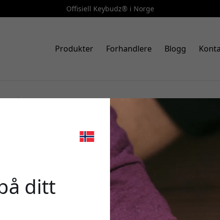
Offisiell Keybudz® i Norge
Produkter
Forhandlere
Blogg
Konta
Art.nr.: AP3_S6_CBK
KeyBudz Element Series etui t
🎉 Din r
HydroLock, IP68 og trådløs og
black
på ditt
Bruk denne koden i ka