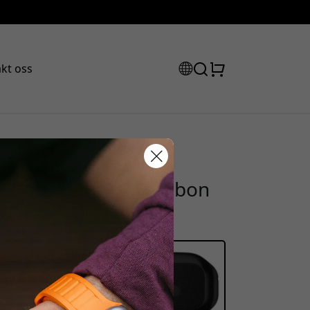
kt oss
il AirPods 3 med
abattkode:
 kablet lading - Carbon
ssen for å få 15% rabatt.