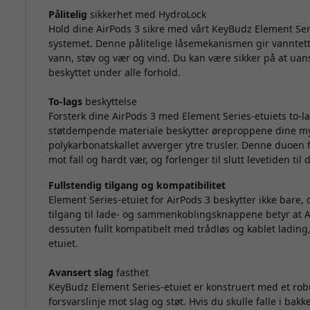
Pålitelig
sikkerhet med HydroLock
Hold dine AirPods 3 sikre med vårt KeyBudz Element Ser
systemet. Denne pålitelige låsemekanismen gir vanntett
vann, støv og vær og vind. Du kan være sikker på at uan
beskyttet under alle forhold.
To-lags
beskyttelse
Forsterk dine AirPods 3 med Element Series-etuiets to-l
støtdempende materiale beskytter øreproppene dine my
polykarbonatskallet avverger ytre trusler. Denne duoen f
mot fall og hardt vær, og forlenger til slutt levetiden til
Fullstendig tilgang og kompatibilitet
Element Series-etuiet for AirPods 3 beskytter ikke bare,
tilgang til lade- og sammenkoblingsknappene betyr at AirP
dessuten fullt kompatibelt med trådløs og kablet lading,
etuiet.
Avansert slag
fasthet
KeyBudz Element Series-etuiet er konstruert med et robus
forsvarslinje mot slag og støt. Hvis du skulle falle i bak