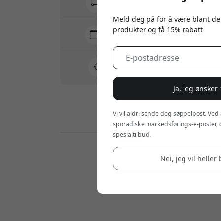
Ingen skjulte avgifter
Meld deg på for å være blant de
produkter og få 15% rabatt
Levering 10-12 august
Rask og sporbar levering
30 dagers returrett
Enkel retur - ingen krøll
Ja, jeg ønsker
Vi vil aldri sende deg søppelpost. Ved
Sikre betalinger med kryptering
sporadiske markedsførings-e-poster, 
spesialtilbud.
Forhandlere:
Nei, jeg vil heller 