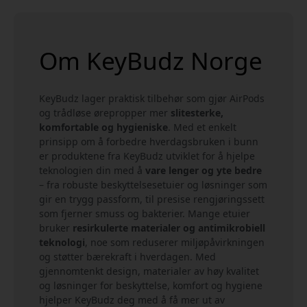
Om KeyBudz Norge
KeyBudz lager praktisk tilbehør som gjør AirPods
og trådløse ørepropper mer
slitesterke,
komfortable og hygieniske
. Med et enkelt
prinsipp om å forbedre hverdagsbruken i bunn
er produktene fra KeyBudz utviklet for å hjelpe
teknologien din med å
vare lenger og yte bedre
– fra robuste beskyttelsesetuier og løsninger som
gir en trygg passform, til presise rengjøringssett
som fjerner smuss og bakterier. Mange etuier
bruker
resirkulerte materialer og antimikrobiell
teknologi
, noe som reduserer miljøpåvirkningen
og støtter bærekraft i hverdagen. Med
gjennomtenkt design, materialer av høy kvalitet
og løsninger for beskyttelse, komfort og hygiene
hjelper KeyBudz deg med å få mer ut av