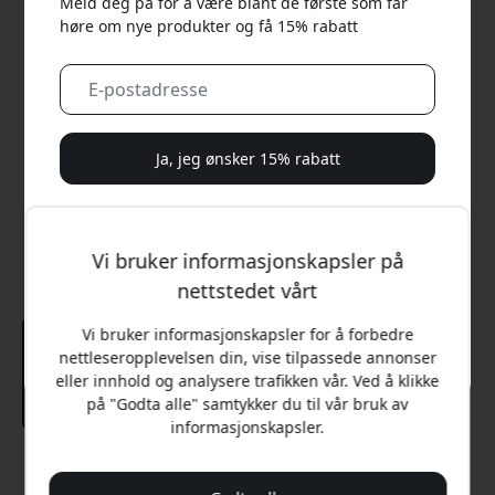
Meld deg på for å være blant de første som får
høre om nye produkter og få 15% rabatt
Ja, jeg ønsker 15% rabatt
Vi vil aldri sende deg søppelpost. Ved å registrere deg
samtykker du til sporadiske markedsførings-e-poster,
Vi bruker informasjonskapsler på
opplæringsserier og spesialtilbud.
nettstedet vårt
Nei, jeg vil heller betale full pris.
Vi bruker informasjonskapsler for å forbedre
nettleseropplevelsen din, vise tilpassede annonser
eller innhold og analysere trafikken vår. Ved å klikke
på "Godta alle" samtykker du til vår bruk av
informasjonskapsler.
Anbefalt pris