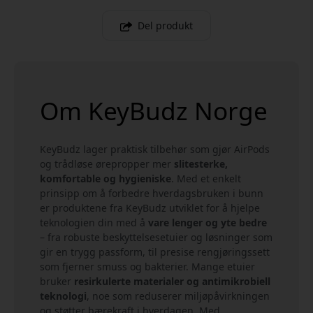
Del produkt
Om KeyBudz Norge
KeyBudz lager praktisk tilbehør som gjør AirPods
og trådløse ørepropper mer
slitesterke,
komfortable og hygieniske
. Med et enkelt
prinsipp om å forbedre hverdagsbruken i bunn
er produktene fra KeyBudz utviklet for å hjelpe
teknologien din med å
vare lenger og yte bedre
– fra robuste beskyttelsesetuier og løsninger som
gir en trygg passform, til presise rengjøringssett
som fjerner smuss og bakterier. Mange etuier
bruker
resirkulerte materialer og antimikrobiell
teknologi
, noe som reduserer miljøpåvirkningen
og støtter bærekraft i hverdagen. Med