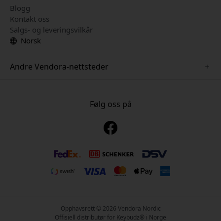
Blogg
Kontakt oss
Salgs- og leveringsvilkår
Norsk
Andre Vendora-nettsteder
www.just-mobile.se
www.alogic.se
Følg oss på
www.satechi.se
www.twelvesouth.se
www.herqs.se
www.plaud.se
www.myfirst.se
Opphavsrett © 2026 Vendora Nordic
Offisiell distributør for Keybudz® i Norge