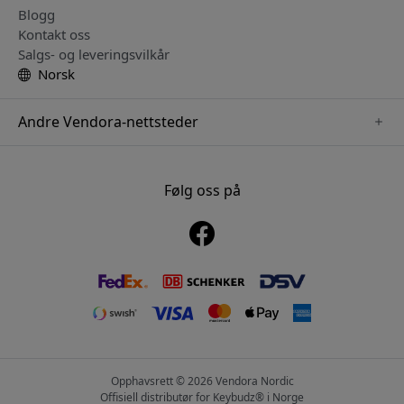
Blogg
Kontakt oss
Salgs- og leveringsvilkår
Norsk
Andre Vendora-nettsteder
www.just-mobile.se
www.alogic.se
Følg oss på
www.satechi.se
www.twelvesouth.se
www.herqs.se
www.plaud.se
www.myfirst.se
Opphavsrett © 2026 Vendora Nordic
Offisiell distributør for Keybudz® i Norge