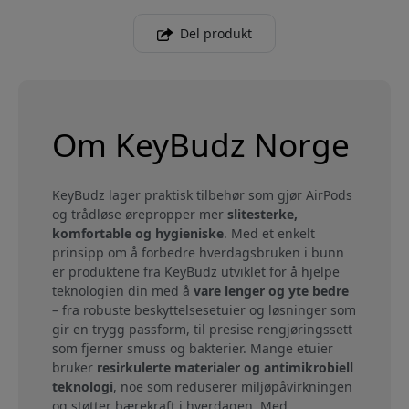
Del produkt
Om KeyBudz Norge
KeyBudz lager praktisk tilbehør som gjør AirPods
og trådløse ørepropper mer
slitesterke,
komfortable og hygieniske
. Med et enkelt
prinsipp om å forbedre hverdagsbruken i bunn
er produktene fra KeyBudz utviklet for å hjelpe
teknologien din med å
vare lenger og yte bedre
– fra robuste beskyttelsesetuier og løsninger som
gir en trygg passform, til presise rengjøringssett
som fjerner smuss og bakterier. Mange etuier
bruker
resirkulerte materialer og antimikrobiell
teknologi
, noe som reduserer miljøpåvirkningen
og støtter bærekraft i hverdagen. Med