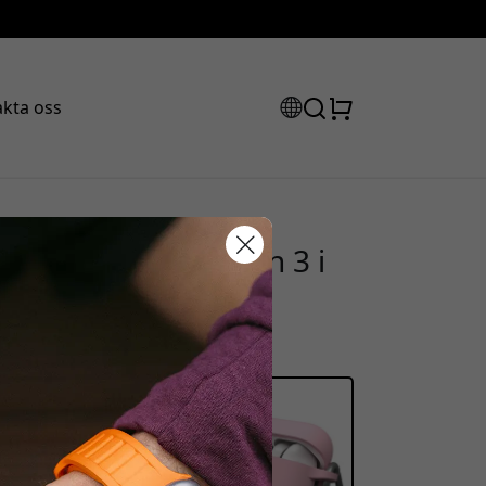
kta oss
 för AirPods Pro Gen 3 i
rabattkod:
 dammskydd och
san för att få 15% rabatt.