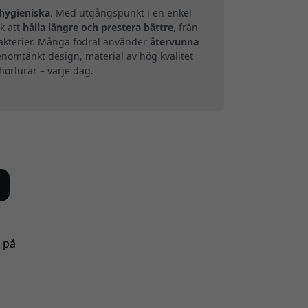
hygieniska
. Med utgångspunkt i en enkel
k att
hålla längre och prestera bättre
, från
bakterier. Många fodral använder
återvunna
enomtänkt design, material av hög kvalitet
hörlurar – varje dag.
s på