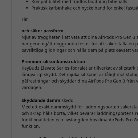
Kompatibilitet med trådlös laddning bibehålls
Praktisk karbinhake och nyckelband för enkel fasts
Tät
och säker passform
Njut av tryggheten i att veta att dina AirPods Pro Gen 3 s
har genomgått noggranna tester för att säkerställa en 
oavsiktliga glidningar och hålla dem på plats oavsett va
Premium silikonkonstruktion
KeyBudz Elevate Series-fodralet är tillverkat av slitstark
långvarigt skydd. Det mjuka silikonet är tåligt mot stö
påfrestningar och skyddar dina AirPods Pro Gen 3 från 
vardagen.
Skyddande damm
skydd
Med ett exakt dammskydd för laddningsporten säkerstäl
och skräp hålls borta, vilket bevarar laddningsportens 
funktionaliteten och livslängden hos dina AirPods Pr
funktion.