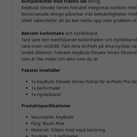
Kompatibilitet med trådlös lad
dning
KeyBudz Elevate Series-fodralet integreras sömlöst med
konstruerade design påverkar inte bekvämligheten med a
vilket säkerställer att du kan ladda upp utan problem ut
Bekväm karbinhake
och nyckelband
Tack vare den medföljande karbinhaken och nyckelbande
vara inom räckhåll. Fäst dina AirPods på dina nycklar, vä
snabb åtkomst. Fodralet KeyBudz Elevate Series förvandl
som är lika mobil och aktiv som du är.
Paketet innehåller
1x KeyBudz Elevate Series-fodral för AirPods Pro Ge
1x karbinhake
1x nyckelband
Produktspecifikationer
Varumärke: KeyBudz
Färg: Blush Pink
Material: Silikon med mjuk beröring
Tjocklek: 1,3 millimeter