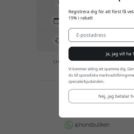
Inga dolda avgifter
Registrera dig för att först få v
15% i rabatt
Leverans 7-11 augusti
Snabb och spårbar leverans
30 dagars returrätt
Enkel retur - inget krångel
Ja, jag vill ha
Vi kommer aldrig att spamma dig. Gen
Säkra betalningar med kryptering
du till sporadiska marknadsföringsmej
specialerbjudanden.
Återförsäljare:
Nej, jag betalar he