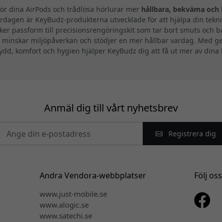
ör dina AirPods och trådlösa hörlurar mer
hållbara, bekväma och 
ardagen är KeyBudz-produkterna utvecklade för att hjälpa din tekni
äker passform till precisionsrengöringskit som tar bort smuts och 
et minskar miljöpåverkan och stödjer en mer hållbar vardag. Med g
ydd, komfort och hygien hjälper KeyBudz dig att få ut mer av dina 
Anmäl dig till vårt nyhetsbrev
Registrera dig
Andra Vendora-webbplatser
Följ os
www.just-mobile.se
www.alogic.se
www.satechi.se