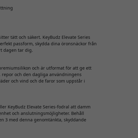
ättning
itter tätt och säkert. KeyBudz Elevate Series
perfekt passform, skydda dina öronsnäckor från
rt dagen tar dig.
 premiumsilikon och är utformat för att ge ett
tar, repor och den dagliga användningens
väder och vind och de faror som uppstår i
ler KeyBudz Elevate Series-fodral att damm
renhet och anslutningsmöjligheter. Behåll
o Gen 3 med denna genomtänkta, skyddande