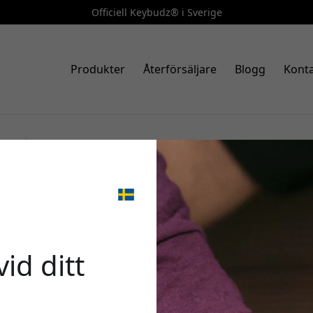
Officiell Keybudz® i Sverige
Produkter
Återförsäljare
Blogg
Konta
Art.nr.: APP3_S8_BPK
KeyBudz Elevate Series fodral
🎉 Din 
silikon med karbinhake och
nyckelband - Blush Pink
id ditt
Använd denna kod i kas