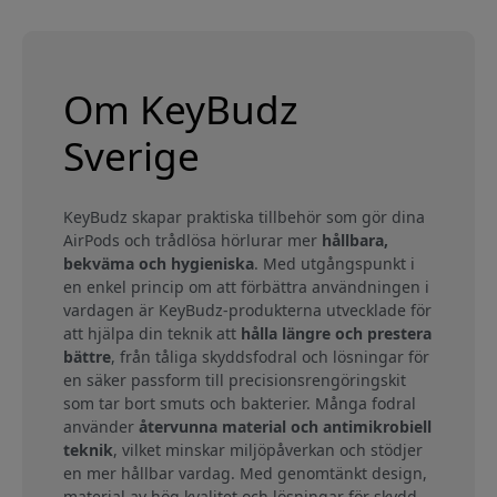
Om KeyBudz
Sverige
KeyBudz skapar praktiska tillbehör som gör dina
AirPods och trådlösa hörlurar mer
hållbara,
bekväma och hygieniska
. Med utgångspunkt i
en enkel princip om att förbättra användningen i
vardagen är KeyBudz-produkterna utvecklade för
att hjälpa din teknik att
hålla längre och prestera
bättre
, från tåliga skyddsfodral och lösningar för
en säker passform till precisionsrengöringskit
som tar bort smuts och bakterier. Många fodral
använder
återvunna material och antimikrobiell
teknik
, vilket minskar miljöpåverkan och stödjer
en mer hållbar vardag. Med genomtänkt design,
material av hög kvalitet och lösningar för skydd,