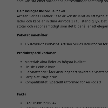
som kan stå emot vardagens påfrestningar samtidigt som
Helt inslaget individuellt
skal
Artisan Series Leather Case är konstruerat av ett fyrdelat
läder och kapslar in dina AirPods 3 i fullständig lyx. De
stötar och repor samtidigt som det bibehåller ett elegan
Paketet innehåller
1 x KeyBudz PodSkinz Artisan Series läderfodral fö
Produktspecifikationer
Material: Äkta läder av högsta kvalitet
Finish: Pebble korn
Självhäftande: Återklistringsbart säkert självhäftan
Färg: Naturligt brun
Kompatibilitet: Speciellt utformad för AirPods 3
Fakta
EAN: 850012786542