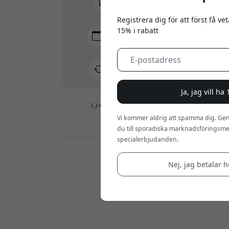
Inga dolda avgifter
Registrera dig för att först få v
15% i rabatt
Leverans 10-12 augusti
Snabb och spårbar leverans
30 dagars returrätt
Enkel retur - inget krångel
Ja, jag vill ha
Vi kommer aldrig att spamma dig. Gen
Säkra betalningar med kryptering
du till sporadiska marknadsföringsmej
specialerbjudanden.
Återförsäljare:
Nej, jag betalar he