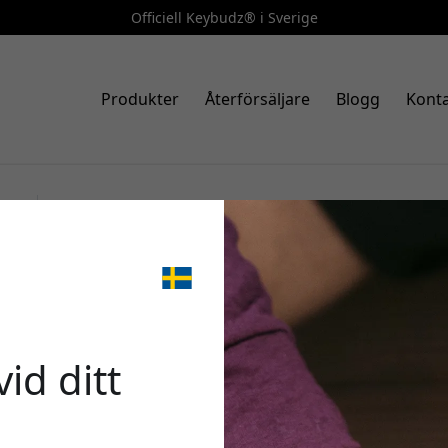
Officiell Keybudz® i Sverige
Produkter
Återförsäljare
Blogg
Konta
Art.nr.: AP_S3_NBN
KeyBudz podSkinz Artisan Seri
🎉 Din 
AirPods 3 med handgjort top
passform - Naturligt brun
id ditt
Använd denna kod i kas