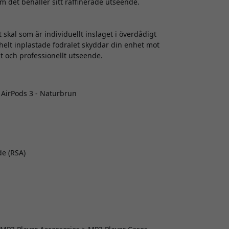
 det behåller sitt raffinerade utseende.
 skal som är individuellt inslaget i överdådigt
t helt inplastade fodralet skyddar din enhet mot
t och professionellt utseende.
r AirPods 3 - Naturbrun
de (RSA)