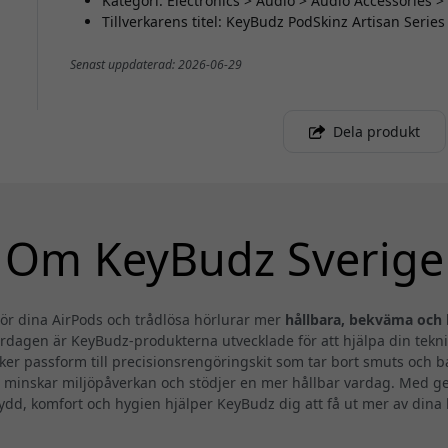
Kategori: Electronics > Audio > Audio Accessories 
Tillverkarens titel: KeyBudz PodSkinz Artisan Series
Senast uppdaterad: 2026-06-29
Dela produkt
Om KeyBudz Sverige
ör dina AirPods och trådlösa hörlurar mer
hållbara, bekväma och 
ardagen är KeyBudz-produkterna utvecklade för att hjälpa din tekni
äker passform till precisionsrengöringskit som tar bort smuts och 
et minskar miljöpåverkan och stödjer en mer hållbar vardag. Med g
ydd, komfort och hygien hjälper KeyBudz dig att få ut mer av dina 