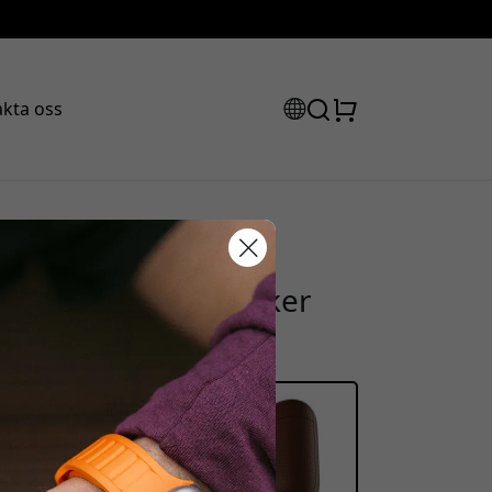
kta oss
es läderfodral för
rabattkod:
pkornsläder och säker
san för att få 15% rabatt.