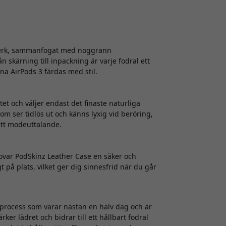
erverk, sammanfogat med noggrann
 skärning till inpackning är varje fodral ett
ina AirPods 3 färdas med stil.
tet och väljer endast det finaste naturliga
m ser tidlös ut och känns lyxig vid beröring,
l ett modeuttalande.
lovar PodSkinz Leather Case en säker och
gt på plats, vilket ger dig sinnesfrid när du går
rocess som varar nästan en halv dag och är
er lädret och bidrar till ett hållbart fodral