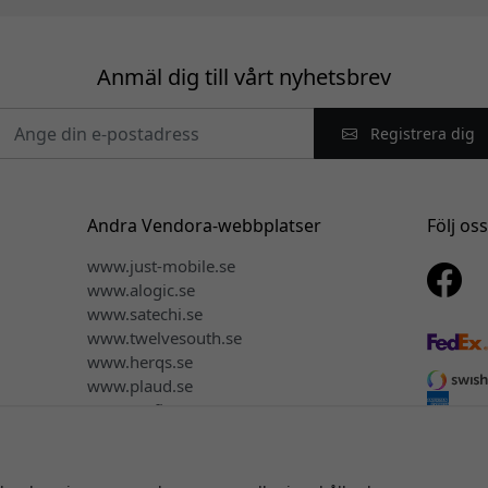
Anmäl dig till vårt nyhetsbrev
Registrera dig
Andra Vendora-webbplatser
Följ os
www.just-mobile.se
www.alogic.se
www.satechi.se
www.twelvesouth.se
www.herqs.se
www.plaud.se
www.myfirst.se