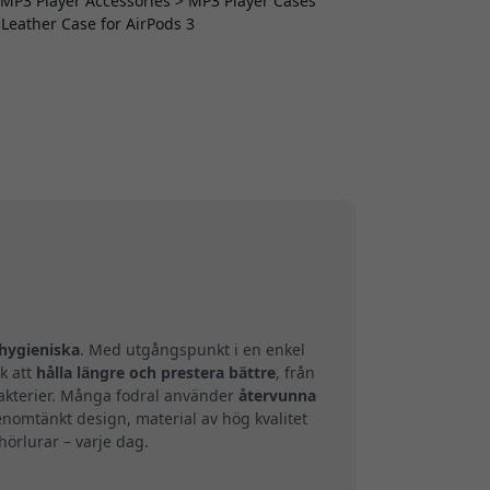
> MP3 Player Accessories > MP3 Player Cases
 Leather Case for AirPods 3
hygieniska
. Med utgångspunkt i en enkel
k att
hålla längre och prestera bättre
, från
bakterier. Många fodral använder
återvunna
enomtänkt design, material av hög kvalitet
hörlurar – varje dag.