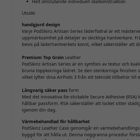
Helt omslutande individuell skalkonstruktion
Utsökt
handgjord design
Varje PodSkinz Artisan Series läderfodral är ett mäst
uppmärksamhet på detaljer av skickliga hantverkare. Från
bevis på läderhantverkets konst, vilket säkerställer att d
Premium Top Grain
Leather
PodSkinz Artisan Series är en symfoni av textur och kvali
bruna toppkorniga lädret. Se den stenkorniga finishen so
vilket lyfter dina AirPods 3 från ett tekniskt tillbehör til
Långvarig säker pass
form
Med det innovativa Re-stickable Secure Adhesive (RSA) 
hållbar passform. RSA säkerställer att locket sitter stadi
igenom din dag.
Värmebehandlad för hållbarhet
PodSkinz Leather Case genomgår en värmebehandlingsp
byggd för att hålla ut. Denna noggranna procedur förstärk