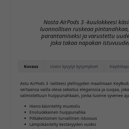
Nosta AirPods 3 -kuulokkeesi käsi
luonnollisen ruskeaa pintanahkaa,
parantamiseksi ja varustettu uudel
joka takaa napakan istuvuude
Kuvaus
Usein kysytyt kysymykset
Käyttötap
Astu AirPods 3 -laitteesi ylellisyyden maailmaan KeyBudz
vertaansa vailla oleva sekoitus eleganssia ja suojaa, jo
valmistettuun huippunahkaan, jonka luonne syvenee aj
Hieno käsintehty muotoilu
Ensiluokkainen huippunahka
Pitkäkestoinen turvallinen istuvuus
Lämpökäsitelty kestävyyden vuoksi