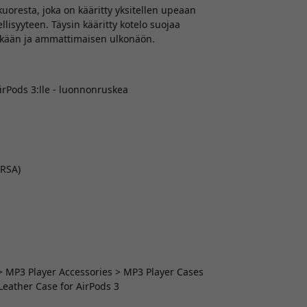
uoresta, joka on kääritty yksitellen upeaan
ellisyyteen. Täysin kääritty kotelo suojaa
likkään ja ammattimaisen ulkonäön.
irPods 3:lle - luonnonruskea
(RSA)
 > MP3 Player Accessories > MP3 Player Cases
Leather Case for AirPods 3