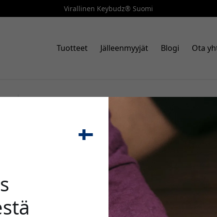
Virallinen Keybudz® Suomi
Tuotteet
Jälleenmyyjät
Blogi
Ota yh
Tuotenumero: AP_S3_NBN
KeyBudz podSkinz Artisan Ser
🎉 Alenn
3:lle, käsintehtyä pintanahka
Luonnonruskea
s
stä
Käytä tätä koodia kassal