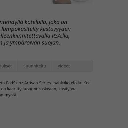
ntehdyllä kotelolla, joka on
 lämpökäsitelty kestävyyden
leenkiinnitettävällä RSA:lla,
n ja ympäröivän suojan.
aukset
Suunniteltu
Videot
in PodSkinz Artisan Series -nahkakotelolla. Koe
ka on kääritty luonnonruskeaan, käsityönä
an myötä.