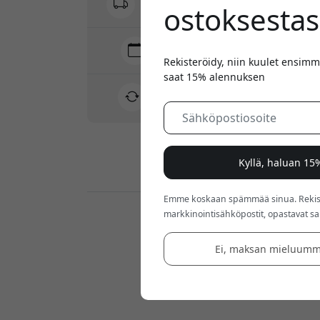
ostoksestas
Ei piilomaksuja
Toimitus 10-12 elokuu
Nopea ja jäljitettävä toimitus
Rekisteröidy, niin kuulet ensimm
saat 15% alennuksen
30 päivän palautusoikeus
Helppo palautus - ei vaivaa
Kyllä, haluan 1
Turvalliset maksut salauksella
Emme koskaan spämmää sinua. Rekiste
markkinointisähköpostit, opastavat sarj
Jälleenmyyjät:
Ei, maksan mieluumm