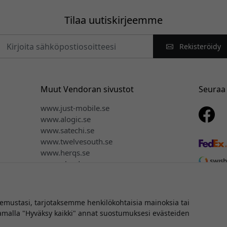
Tilaa uutiskirjeemme
Rekisteröidy
Muut Vendoran sivustot
Seuraa
www.just-mobile.se
www.alogic.se
www.satechi.se
www.twelvesouth.se
www.herqs.se
www.plaud.se
www.myfirst.se
ustasi, tarjotaksemme henkilökohtaisia mainoksia tai
aamalla "Hyväksy kaikki" annat suostumuksesi evästeiden
oikeus © 2026 Vendora Nordic - Virallinen jakelija Keybudz®:lle S