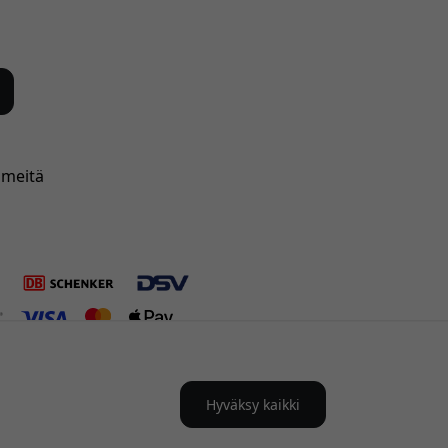
 meitä
Hyväksy kaikki
uomi:ssa