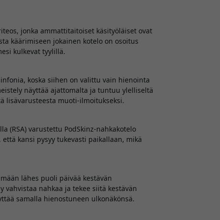
teos, jonka ammattitaitoiset käsityöläiset ovat
esta käärimiseen jokainen kotelo on osoitus
si kulkevat tyylillä.
infonia, koska siihen on valittu vain hienointa
stely näyttää ajattomalta ja tuntuu ylelliseltä
tä lisävarusteesta muoti-ilmoitukseksi.
malla (RSA) varustettu PodSkinz-nahkakotelo
 että kansi pysyy tukevasti paikallaan, mikä
ämään lähes puoli päivää kestävän
y vahvistaa nahkaa ja tekee siitä kestävän
äilyttää samalla hienostuneen ulkonäkönsä.