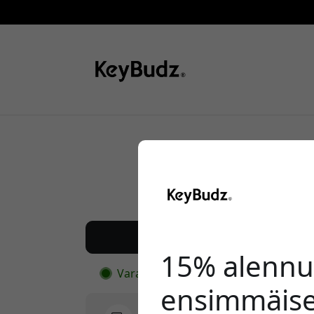
Suositeltava hinta
34.99 EUR
Osta nyt
15% alennu
Varastossa - valmiina lähetettäväksi
ensimmäise
Toimitus 9.99 EUR:ssa Suomi:ssa