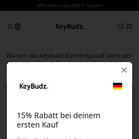
Offizielles Keybudz® in Norden
Warum die Keybudz Elementproof-Serie der
ultimative Schutz für deine AirPods der 4.
Generation ist
🎉 Dein Rabattcode:
15% Rabatt bei deinem
ersten Kauf
Verwende diesen Code an der Kasse, um 15%
Rabatt zu erhalten.