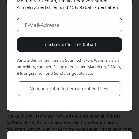
Melden Sie sich an, um als Erste von neuen
Artikeln zu erfahren und 15% Rabatt zu erhalten
Jan 23, 2025
Wenn es darum geht, Ihre AirPods der 4. Generation zu
schützen, ist es wichtig, Zubehör zu wählen, das nicht nur
gut aussieht, sondern auch zuverlässigen Schutz und
Ja, ich möchte 15% Rabatt
Funktionalität bietet. Die Keybudz Elementproof-Serie für
die AirPods der 4. Generation ist die perfekte Lösung für
Wir werden Ihnen niemals Spam schicken. Wenn Sie sich
alle, die ihre Ohrhörer vor Wasser, Staub und Stößen
anmelden, stimmen Sie gelegentlichen Marketing-E-Mails,
schützen möchten. In diesem Artikel zeigen wir, warum die
Bildungsreihen und Sonderangeboten zu.
Keybudz Elementproof-Serie die beste Wahl für Ihre AirPods
ist und wie sie sich von anderen Optionen auf dem Markt
unterscheidet.
Nein, ich zahle lieber den vollen Preis.
Schützen Sie Ihre AirPods der 4. Generation mit der
Keybudz Elementproof-Serie
Die Keybudz Elementproof-Serie wurde speziell für die
AirPods der 4. Generation entwickelt und bietet einen
robusten Schutz, der Ihre Ohrhörer in jeder Situation sicher
hält. Ob beim Training, auf Reisen oder einfach im Alltag,