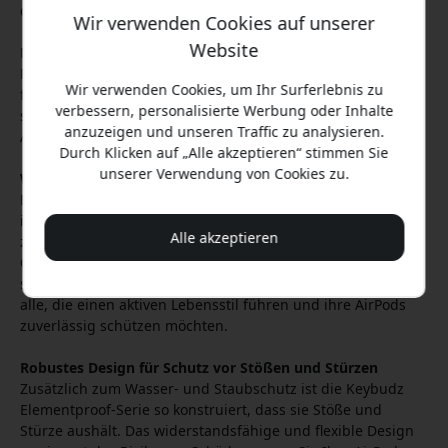
diese Cases schützen Ihre AirPods vor Beschädigungen.
Wir verwenden Cookies auf unserer
Website
Mit einem eleganten und zugleich strapazierfähigen
Material ist die Keybudz Elementproof-Serie nicht nur
Wir verwenden Cookies, um Ihr Surferlebnis zu
funktional, sondern auch stilvoll. Die tiefschwarze Farbe
verbessern, personalisierte Werbung oder Inhalte
setzt einen modernen Akzent und passt perfekt zu Ihrem
anzuzeigen und unseren Traffic zu analysieren.
Apple-Gerät.
Durch Klicken auf „Alle akzeptieren“ stimmen Sie
unserer Verwendung von Cookies zu.
Wasser- und Staubschutz: Der Schutz, den Sie brauchen
Einer der größten Vorteile der Keybudz Elementproof-Serie
ist ihr Schutz vor Wasser und Staub. Mit einem IPX5-
Alle akzeptieren
zertifizierten Schutz können Sie sicher sein, dass Ihre
Ohrhörer Regen, Schweiß oder anderen Flüssigkeiten
standhalten. Das macht Keybudz zur perfekten Wahl für
alle, die einen aktiven Lebensstil führen und ihre AirPods
zuverlässig schützen möchten.
Robustes Design für Schutz vor Stößen und Stürzen
Zusätzlich zum Wasser- und Staubschutz ist die Keybudz
Elementproof-Serie so konstruiert, dass sie Stöße und
Stürze aushält. Das widerstandsfähige und flexible Design