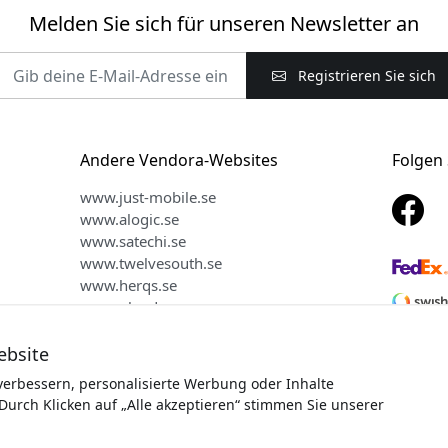
Melden Sie sich für unseren Newsletter an
Registrieren Sie sich
Andere Vendora-Websites
Folgen 
www.just-mobile.se
www.alogic.se
www.satechi.se
www.twelvesouth.se
www.herqs.se
www.plaud.se
www.myfirst.se
ebsite
verbessern, personalisierte Werbung oder Inhalte
Durch Klicken auf „Alle akzeptieren“ stimmen Sie unserer
 © 2026 Vendora Nordic - Offizieller Vertriebspartner für Keybud
Wir verkaufen oder teilen Ihre personenbezogenen Daten nicht.