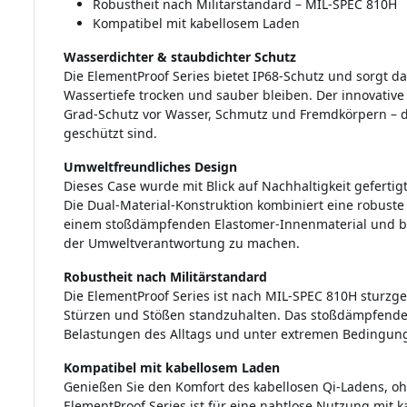
Robustheit nach Militärstandard – MIL-SPEC 810H
Kompatibel mit kabellosem Laden
Wasserdichter & staubdichter Schutz
Die ElementProof Series bietet IP68-Schutz und sorgt da
Wassertiefe trocken und sauber bleiben. Der innovativ
Grad-Schutz vor Wasser, Schmutz und Fremdkörpern – d
geschützt sind.
Umweltfreundliches Design
Dieses Case wurde mit Blick auf Nachhaltigkeit gefertig
Die Dual-Material-Konstruktion kombiniert eine robuste
einem stoßdämpfenden Elastomer-Innenmaterial und bi
der Umweltverantwortung zu machen.
Robustheit nach Militärstandard
Die ElementProof Series ist nach MIL-SPEC 810H sturzge
Stürzen und Stößen standzuhalten. Das stoßdämpfende 
Belastungen des Alltags und unter extremen Bedingun
Kompatibel mit kabellosem Laden
Genießen Sie den Komfort des kabellosen Qi-Ladens, 
ElementProof Series ist für eine nahtlose Nutzung mit 