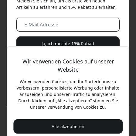
Melden Sie sich an, um als Erste von neuen
Artikeln zu erfahren und 15% Rabatt zu erhalten
Alle Kategorien anzeigen
Ja, ich möchte 15% Rabatt
Wir werden Ihnen niemals Spam schicken. Wenn Sie sich
Wir verwenden Cookies auf unserer
anmelden, stimmen Sie gelegentlichen Marketing-E-Mails,
Website
Bildungsreihen und Sonderangeboten zu.
Wir verwenden Cookies, um Ihr Surferlebnis zu
Nein, ich zahle lieber den vollen Preis.
verbessern, personalisierte Werbung oder Inhalte
anzuzeigen und unseren Traffic zu analysieren.
Durch Klicken auf „Alle akzeptieren“ stimmen Sie
unserer Verwendung von Cookies zu.
APP3_S8_LVD
AP4_S8_CBB
KeyBudz Elevate Series
KeyBudz Elevate Series
Alle akzeptieren
Hülle für AirPods Pro Gen
Schlüsselanhänger für
3 mit Karabinerhaken,
AirPods der 4. Generation