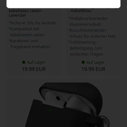
Trageband und
mit schützendem Sitz und
Staubschutz für
Schlüsselringbefestigung
kabelloses Laden -
- Kobaltblau
Lavendel
Stoßabsorbierender
Sicherer Sitz für AirPods
Elastomerschutz
Kompatibel mit
Rutschhemmender
kabellosem Laden
Schutz für sicheren Halt
Karabiner und
Schlüsselring-
Trageband enthalten
Befestigung zum
einfachen Tragen
Auf Lager
Auf Lager
19.99 EUR
19.99 EUR