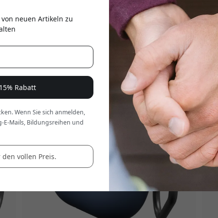
er
ubehör
|
AirPods 3 Ladecase
|
AirTag Zubehör
|
Apple Armbänd
 von neuen Artikeln zu
ungsset für AirPods
|
Elementproof AirPods-Hülle
|
Lederhülle f
alten
 15% Rabatt
ken. Wenn Sie sich anmelden,
g-E-Mails, Bildungsreihen und
 den vollen Preis.