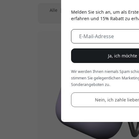
Alle
|
AirPods Ladecase
|
AirPods Pro Z
Melden Sie sich an, um als Erste
|
Reinig
erfahren und 15% Rabatt zu erh
Ja, ich möchte
Wir werden Ihnen niemals Spam schic
stimmen Sie gelegentlichen Marketin
Sonderangeboten zu.
Nein, ich zahle lieber