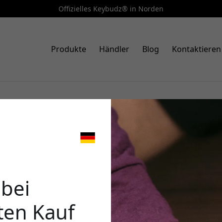
Offizielles Keybudz® in Norden
Produkte
Händler
Blog
Kontaktieren
 an Zubehör für AirPods, AirTag und Apple Watch.
🎉 Dein 
n Ohrstöpsel-Aufsätzen bis hin zu präzisen
 halten – jedes Produkt ist für den Alltag von Apple
 bei
 Schlüssel und Taschen sowie bequeme Apple Watch-
.
ten Kauf
Verwende diesen Code an