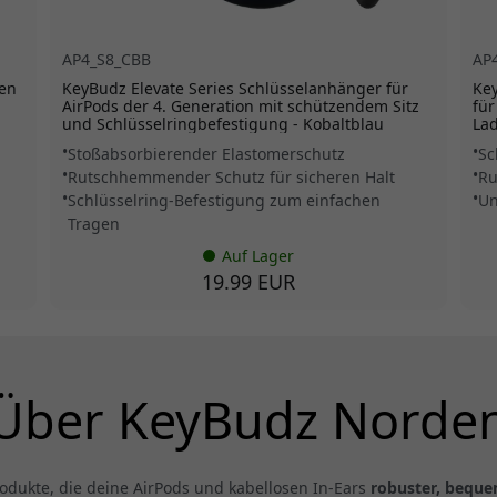
AP4_S8_CBB
AP
Gen
KeyBudz Elevate Series Schlüsselanhänger für
Key
AirPods der 4. Generation mit schützendem Sitz
für
und Schlüsselringbefestigung - Kobaltblau
La
Stoßabsorbierender Elastomerschutz
Sc
Rutschhemmender Schutz für sicheren Halt
Ru
Schlüsselring-Befestigung zum einfachen
Un
Tragen
Auf Lager
19.99 EUR
Über KeyBudz Norde
odukte, die deine AirPods und kabellosen In-Ears
robuster, beque