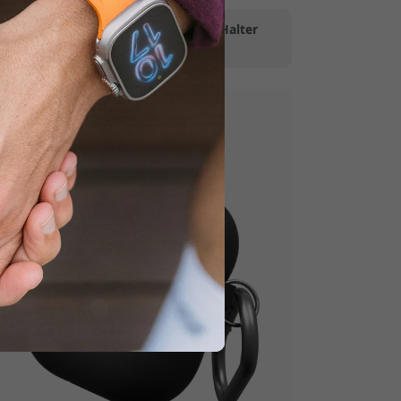
halten.
er für Uhren
|
Schlüsselanhänger-Halter
ür AirPods