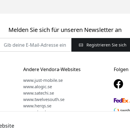
Melden Sie sich für unseren Newsletter an
Registrieren Sie sich
Andere Vendora-Websites
Folgen 
www.just-mobile.se
www.alogic.se
www.satechi.se
www.twelvesouth.se
www.herqs.se
www.plaud.se
www.myfirst.se
ebsite