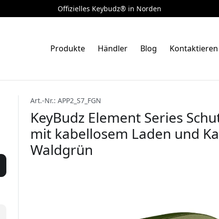
Offizielles Keybudz® in Norden
Produkte
Händler
Blog
Kontaktieren
Art.-Nr.: APP2_S7_FGN
KeyBudz Element Series Schut
mit kabellosem Laden und Ka
Waldgrün