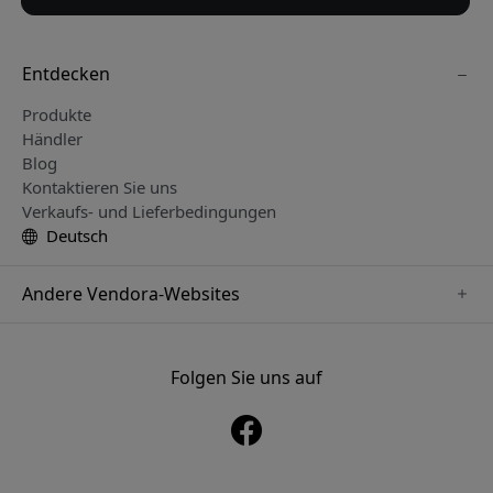
Entdecken
Produkte
Händler
Blog
Kontaktieren Sie uns
Verkaufs- und Lieferbedingungen
Deutsch
Andere Vendora-Websites
www.just-mobile.se
www.alogic.se
Folgen Sie uns auf
www.satechi.se
www.twelvesouth.se
www.herqs.se
www.plaud.se
www.myfirst.se