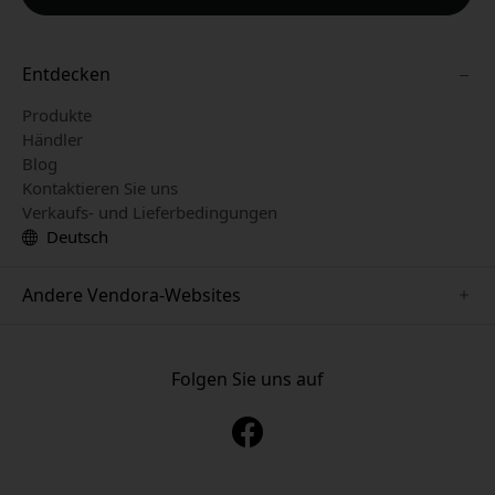
Entdecken
Produkte
Händler
Blog
Kontaktieren Sie uns
Verkaufs- und Lieferbedingungen
Deutsch
Andere Vendora-Websites
www.just-mobile.se
www.alogic.se
Folgen Sie uns auf
www.satechi.se
www.twelvesouth.se
www.herqs.se
www.plaud.se
www.myfirst.se