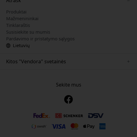
Atrask
Produktai
Mažmenininkai
Tinklaraštis
Susisiekite su mumis
Pardavimo ir pristatymo sąlygos
Lietuvių
Kitos "Vendora" svetainės
www.just-mobile.se
www.alogic.se
Sekite mus
www.satechi.se
www.twelvesouth.se
www.herqs.se
www.plaud.se
www.myfirst.se