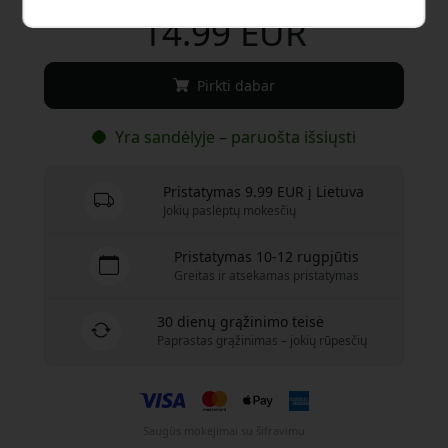
14.99 EUR
Pirkti dabar
Yra sandėlyje – paruošta išsiųsti
Pristatymas 9.99 EUR į Lietuva
Jokių paslėptų mokesčių
Pristatymas 10-12 rugpjūtis
Greitas ir atsekamas pristatymas
30 dienų grąžinimo teisė
Paprastas grąžinimas – jokių rūpesčių
Saugūs mokėjimai su šifravimu