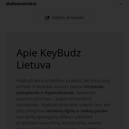
Mažmenininkai
Dalytis produktu
Apie KeyBudz
Lietuva
KeyBudz kuria praktiškus priedus, dėl kurių jūsų
AirPods ir belaidės ausinės tampa
tvirtesnės,
patogesnės ir higieniškesnės
. Remiantis
paprastu principu – pagerinti kasdienį
naudojimą – KeyBudz produktai sukurti tam, kad
jūsų įrenginiai
tarnautų ilgiau ir veiktų geriau
:
nuo tvirtų apsauginių dėklų ir patikimo
prigludimo sprendimų iki preciziškų valymo
rinkinių, šalinančių nešvarumus ir bakterijas.