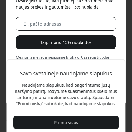
Užsiregistruokite, kad pirmieji sužinotumėte apie
naujas prekes ir gautumėte 15% nuolaidą
Taip, noriu 15% nuolaidos
Mes jums niekada nesiųsime brukalo. Užsiregistruodami
sutinkate gauti retkarčiais siunčiamus rinkodaros laiškus,
edukacines serijas ir specialius pasiūlymus.
Savo svetainėje naudojame slapukus
Ne, aš verčiau mokėčiau visą kainą.
Naudojame slapukus, kad pagerintume jūsų
naršymo patirtį, rodytume suasmenintus skelbimus
ar turinį ir analizuotume savo srautą. Spausdami
"Priimti viską" sutinkate, kad naudojame slapukus.
Priimti visus
Rekomenduojama kaina