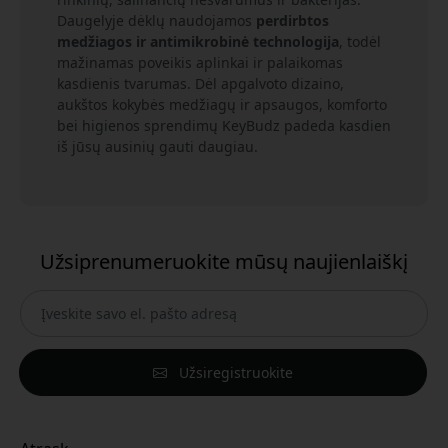
Daugelyje dėklų naudojamos
perdirbtos
medžiagos ir antimikrobinė technologija
, todėl
mažinamas poveikis aplinkai ir palaikomas
kasdienis tvarumas. Dėl apgalvoto dizaino,
aukštos kokybės medžiagų ir apsaugos, komforto
bei higienos sprendimų KeyBudz padeda kasdien
iš jūsų ausinių gauti daugiau.
Užsiprenumeruokite mūsų naujienlaiškį
Užsiregistruokite