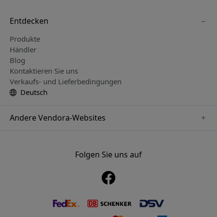
Entdecken
Produkte
Händler
Blog
Kontaktieren Sie uns
Verkaufs- und Lieferbedingungen
Deutsch
Andere Vendora-Websites
www.just-mobile.se
www.alogic.se
Folgen Sie uns auf
www.satechi.se
www.twelvesouth.se
www.herqs.se
www.plaud.se
www.myfirst.se