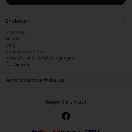
Entdecken
Produkte
Händler
Blog
Kontaktieren Sie uns
Verkaufs- und Lieferbedingungen
Deutsch
Andere Vendora-Websites
www.just-mobile.se
www.alogic.se
Folgen Sie uns auf
www.satechi.se
www.twelvesouth.se
www.herqs.se
www.plaud.se
www.myfirst.se