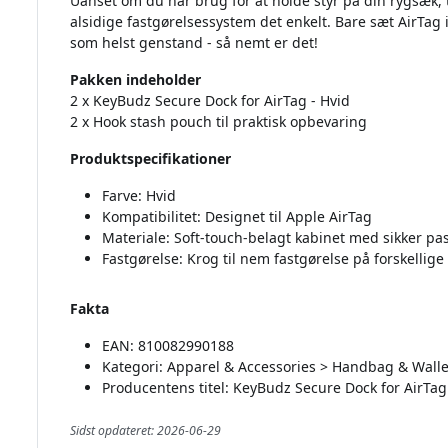
Uanset om du har brug for at holde styr på din rygsæk, 
alsidige fastgørelsessystem det enkelt. Bare sæt AirTag i
som helst genstand - så nemt er det!
Pakken indeholder
2 x KeyBudz Secure Dock for AirTag - Hvid
2 x Hook stash pouch til praktisk opbevaring
Produktspecifikationer
Farve: Hvid
Kompatibilitet: Designet til Apple AirTag
Materiale: Soft-touch-belagt kabinet med sikker pa
Fastgørelse: Krog til nem fastgørelse på forskellige
Fakta
EAN: 810082990188
Kategori: Apparel & Accessories > Handbag & Walle
Producentens titel: KeyBudz Secure Dock for AirTag
Sidst opdateret: 2026-06-29