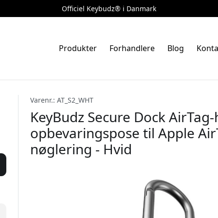
Officiel Keybudz® i Danmark
Produkter
Forhandlere
Blog
Konta
Varenr.: AT_S2_WHT
KeyBudz Secure Dock AirTag-
opbevaringspose til Apple AirT
nøglering - Hvid