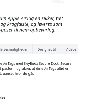
din Apple AirTag en sikker, tæt
 og krogfæste, og leveres som
poser til nem opbevaring.
elsesmuligheder
Designet til
Videoer
dine AirTags med KeyBudz Secure Dock. Secure
 pasform og sikrer, at dine AirTags altid er
et, uanset hvor du går.
else