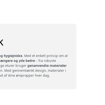
k
og hygiejniske
. Med et enkelt princip om at
længere og yde bedre
– fra robuste
ange etuier bruger
genanvendte materialer
en. Med gennemtænkt design, materialer i
 ud af dine ørepropper hver dag.