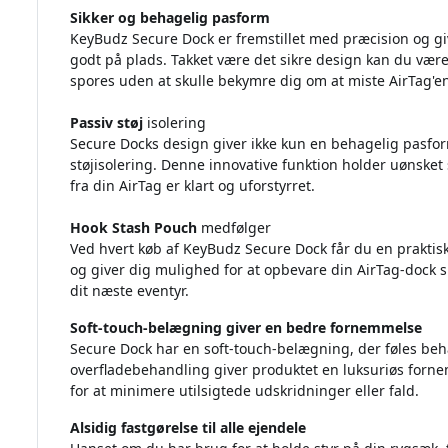
Sikker og behagelig pasform
KeyBudz Secure Dock er fremstillet med præcision og giv
godt på plads. Takket være det sikre design kan du være
spores uden at skulle bekymre dig om at miste AirTag'e
Passiv støj
isolering
Secure Docks design giver ikke kun en behagelig pasform
støjisolering. Denne innovative funktion holder uønsket s
fra din AirTag er klart og uforstyrret.
Hook Stash Pouch
medfølger
Ved hvert køb af KeyBudz Secure Dock får du en praktisk
og giver dig mulighed for at opbevare din AirTag-dock sik
dit næste eventyr.
Soft-touch-belægning giver en bedre fornemmelse
Secure Dock har en soft-touch-belægning, der føles beh
overfladebehandling giver produktet en luksuriøs forn
for at minimere utilsigtede udskridninger eller fald.
Alsidig fastgørelse til alle ejendele