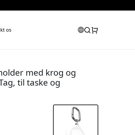
kt os
holder med krog og
ag, til taske og