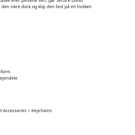
taske eller pelsede ven, gør Secure Docks
 den sikre dock og klip den fast på en hvilken
sform
 ejendele
t Accessories > Keychains