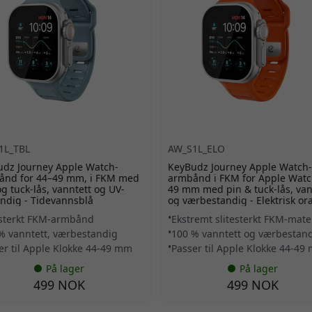
1L_TBL
AW_S1L_ELO
dz Journey Apple Watch-
KeyBudz Journey Apple Watch-
ånd for 44–49 mm, i FKM med
armbånd i FKM for Apple Watc
og tuck-lås, vanntett og UV-
49 mm med pin & tuck-lås, van
ndig - Tidevannsblå
og værbestandig - Elektrisk or
esterkt FKM-armbånd
Ekstremt slitesterkt FKM-mate
% vanntett, værbestandig
100 % vanntett og værbestan
er til Apple Klokke 44-49 mm
Passer til Apple Klokke 44-49
På lager
På lager
499 NOK
499 NOK