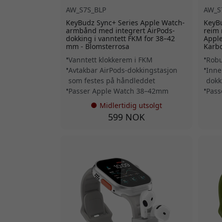
AW_S7S_BLP
AW_S
KeyBudz Sync+ Series Apple Watch-
KeyBu
armbånd med integrert AirPods-
reim 
dokking i vanntett FKM for 38–42
Apple
mm - Blomsterrosa
Karbo
Vanntett klokkerem i FKM
Robu
Avtakbar AirPods-dokkingstasjon
Inne
som festes på håndleddet
dokk
Passer Apple Watch 38–42mm
Pass
Midlertidig utsolgt
599 NOK