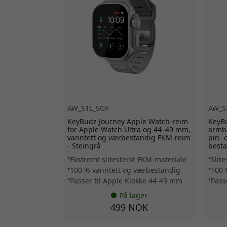
AW_S1L_SGY
AW_S
KeyBudz Journey Apple Watch-reim
KeyBu
for Apple Watch Ultra og 44–49 mm,
armb
vanntett og værbestandig FKM-reim
pin- 
- Steingrå
besta
Ekstremt slitesterkt FKM-materiale
Slit
100 % vanntett og værbestandig
100 
Passer til Apple Klokke 44-49 mm
Pass
På lager
499 NOK