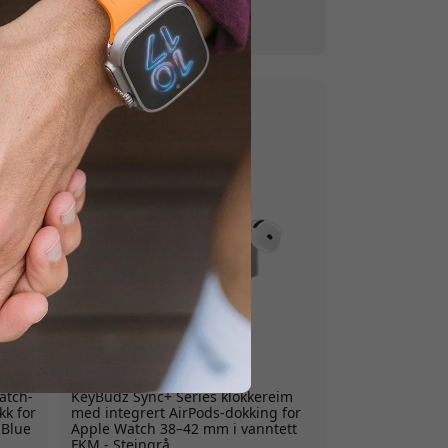
h-armbånd
|
Nøkkelringholder
or AirPods
AW_S7S_SGY
atch-
KeyBudz Sync+ Series klokkereim
kk for
med integrert AirPods-dokking for
 Blue
Apple Watch 38–42 mm i vanntett
FKM - Steingrå