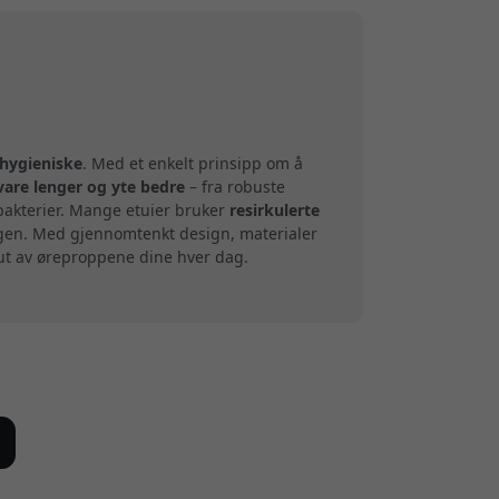
 hygieniske
. Med et enkelt prinsipp om å
vare lenger og yte bedre
– fra robuste
 bakterier. Mange etuier bruker
resirkulerte
agen. Med gjennomtenkt design, materialer
 ut av øreproppene dine hver dag.