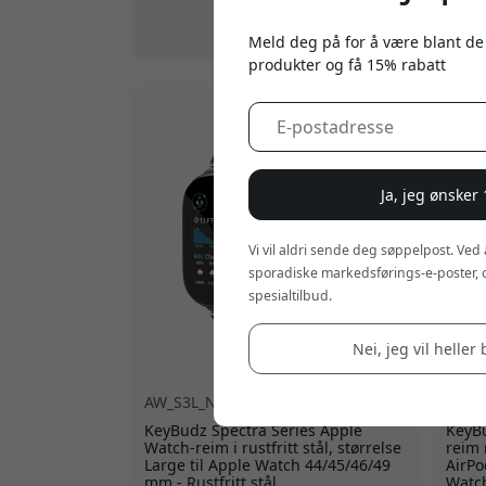
Alle
|
AirPods-etui
|
Tilbehør
|
Rengjø
Meld deg på for å være blant de
produkter og få 15% rabatt
Ja, jeg ønsker
Vi vil aldri sende deg søppelpost. Ved
sporadiske markedsførings-e-poster, 
spesialtilbud.
Nei, jeg vil heller 
AW_S3L_NTL
AW_S
KeyBudz Spectra Series Apple
KeyBu
Watch-reim i rustfritt stål, størrelse
reim
Large til Apple Watch 44/45/46/49
AirPo
mm - Rustfritt stål
Watch