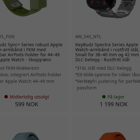
7L_FGN
AW_S4S_NTL
dz Sync+ Series robust Apple
KeyBudz Spectra Series Apple
h-armbånd i FKM med
Watch-armbånd i rustfritt stål,
bar AirPods-holder for 44–49
Small for 38–40 mm og 42 m
pple Watch - Skoggrønn
DLC-belegg - Rustfritt stål
st FKM-klokkereim
316L stål med DLC-belegg
kbar, integrert AirPods-holder
Ett-klikk-spenne for sikker lås
er Apple Watch 44–49 mm
Verktøyfri justering for perfek
passform
Midlertidig utsolgt
På lager
599 NOK
1 199 NOK