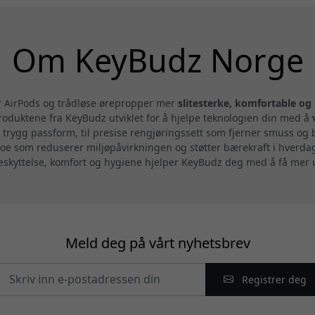
Om KeyBudz Norge
ør AirPods og trådløse ørepropper mer
slitesterke, komfortable og
oduktene fra KeyBudz utviklet for å hjelpe teknologien din med å
 trygg passform, til presise rengjøringssett som fjerner smuss og
noe som reduserer miljøpåvirkningen og støtter bærekraft i hverd
 beskyttelse, komfort og hygiene hjelper KeyBudz deg med å få mer
Meld deg på vårt nyhetsbrev
Registrer deg