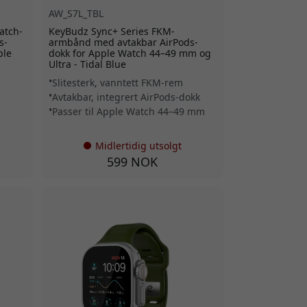
AW_S7L_TBL
atch-
KeyBudz Sync+ Series FKM-
s-
armbånd med avtakbar AirPods-
ple
dokk for Apple Watch 44–49 mm og
Ultra - Tidal Blue
Slitesterk, vanntett FKM-rem
Avtakbar, integrert AirPods-dokk
Passer til Apple Watch 44–49 mm
Midlertidig utsolgt
599 NOK