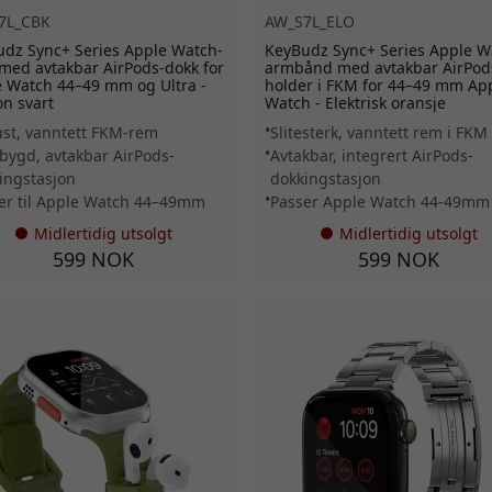
7L_CBK
AW_S7L_ELO
dz Sync+ Series Apple Watch-
KeyBudz Sync+ Series Apple W
med avtakbar AirPods-dokk for
armbånd med avtakbar AirPod
 Watch 44–49 mm og Ultra -
holder i FKM for 44–49 mm Ap
n svart
Watch - Elektrisk oransje
st, vanntett FKM-rem
Slitesterk, vanntett rem i FKM
bygd, avtakbar AirPods-
Avtakbar, integrert AirPods-
ingstasjon
dokkingstasjon
er til Apple Watch 44–49mm
Passer Apple Watch 44-49mm
Midlertidig utsolgt
Midlertidig utsolgt
599 NOK
599 NOK