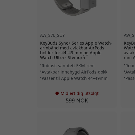
AW_S7L_SGY
AW_S
KeyBudz Sync+ Series Apple Watch-
KeyBu
armbånd med avtakbar AirPods-
Watc
holder for 44–49 mm og Apple
avtak
Watch Ultra - Steingrå
mm A
Robust, vanntett FKM-rem
Robu
Avtakbar innebygd AirPods-dokk
Avta
Passer til Apple Watch 44–49mm
Pass
Midlertidig utsolgt
599 NOK