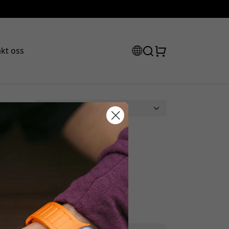
kt oss
abattkode:
ssen for å få 15% rabatt.