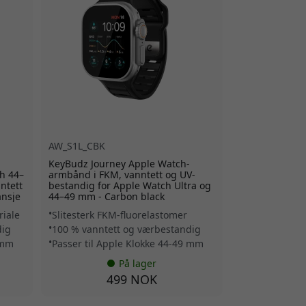
AW_S1L_CBK
KeyBudz Journey Apple Watch-
h 44–
armbånd i FKM, vanntett og UV-
ntett
bestandig for Apple Watch Ultra og
ansje
44–49 mm - Carbon black
riale
Slitesterk FKM-fluorelastomer
dig
100 % vanntett og værbestandig
 mm
Passer til Apple Klokke 44-49 mm
På lager
499 NOK