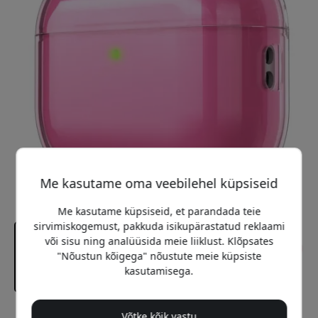
Me kasutame oma veebilehel küpsiseid
Me kasutame küpsiseid, et parandada teie
sirvimiskogemust, pakkuda isikupärastatud reklaami
või sisu ning analüüsida meie liiklust. Klõpsates
"Nõustun kõigega" nõustute meie küpsiste
kasutamisega.
Võtke kõik vastu
Soovitatav hind