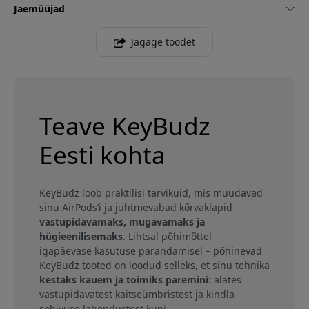
Jaemüüjad
Jagage toodet
Teave KeyBudz
Eesti kohta
KeyBudz loob praktilisi tarvikuid, mis muudavad
sinu AirPods’i ja juhtmevabad kõrvaklapid
vastupidavamaks, mugavamaks ja
hügieenilisemaks
. Lihtsal põhimõttel –
igapäevase kasutuse parandamisel – põhinevad
KeyBudz tooted on loodud selleks, et sinu tehnika
kestaks kauem ja toimiks paremini
: alates
vastupidavatest kaitseümbristest ja kindla
sobivuse lahendustest kuni