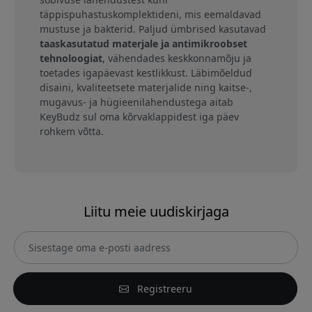
täppispuhastuskomplektideni, mis eemaldavad
mustuse ja bakterid. Paljud ümbrised kasutavad
taaskasutatud materjale ja antimikroobset
tehnoloogiat
, vähendades keskkonnamõju ja
toetades igapäevast kestlikkust. Läbimõeldud
disaini, kvaliteetsete materjalide ning kaitse-,
mugavus- ja hügieenilahendustega aitab
KeyBudz sul oma kõrvaklappidest iga päev
rohkem võtta.
Liitu meie uudiskirjaga
Registreeru