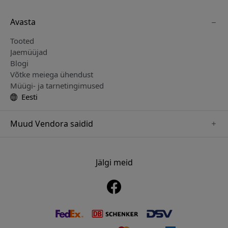
Avasta
Tooted
Jaemüüjad
Blogi
Võtke meiega ühendust
Müügi- ja tarnetingimused
Eesti
Muud Vendora saidid
www.just-mobile.se
www.alogic.se
Jälgi meid
www.satechi.se
www.twelvesouth.se
www.herqs.se
www.plaud.se
www.myfirst.se