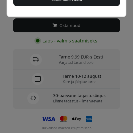
19.99 EUR
Osta nüüd
Laos - valmis saatmiseks
Tarne 9.99 EUR-s Eesti
Varjatud tasusid pole
Tarne 10-12 august
Kiire ja jälgitav tarne
30-päevane tagastusõigus
Lihtne tagastus - ilma vaevata
Turvalised maksed krüptimisega