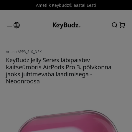
Ametlik Keybudz® aastal Eesti
Art. nr: APP3_S10_NPK
KeyBudz Jelly Series läbipaistev
kaitseümbris AirPods Pro 3. põlvkonna
jaoks juhtmevaba laadimisega -
Neoonroosa