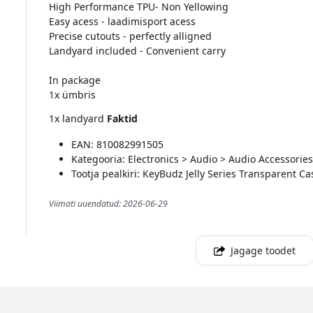
High Performance TPU- Non Yellowing
Easy acess - laadimisport acess
Precise cutouts - perfectly alligned
Landyard included - Convenient carry
In package
1x ümbris
1x landyard
Faktid
EAN: 810082991505
Kategooria: Electronics > Audio > Audio Accessorie
Tootja pealkiri: KeyBudz Jelly Series Transparent C
Viimati uuendatud: 2026-06-29
Jagage toodet