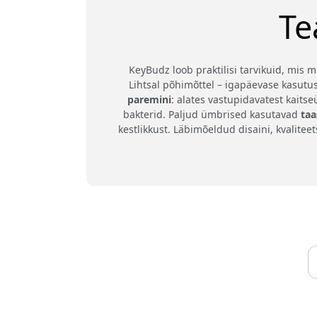
Te
KeyBudz loob praktilisi tarvikuid, mis
Lihtsal põhimõttel – igapäevase kasutu
paremini
: alates vastupidavatest kait
bakterid. Paljud ümbrised kasutavad
taa
kestlikkust. Läbimõeldud disaini, kvalite