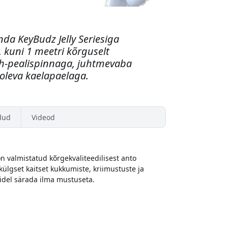
nda KeyBudz Jelly Seriesiga
, kuni 1 meetri kõrguselt
h-pealispinnaga, juhtmevaba
 oleva kaelapaelaga.
dud
Videod
on valmistatud kõrgekvaliteedilisest anto
ülgset kaitset kukkumiste, kriimustuste ja
didel särada ilma mustuseta.