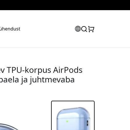
 ühendust
tev TPU-korpus AirPods
apaela ja juhtmevaba