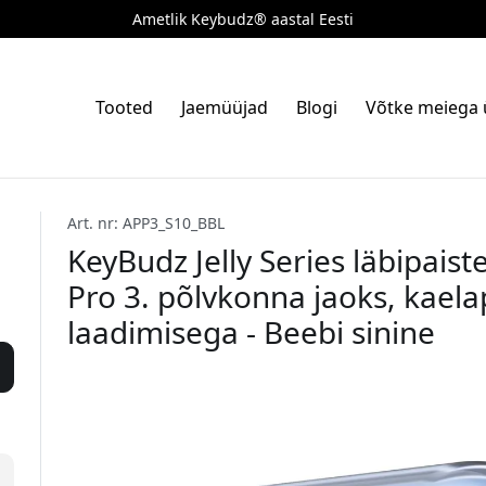
Ametlik Keybudz® aastal Eesti
Tooted
Jaemüüjad
Blogi
Võtke meiega
Art. nr: APP3_S10_BBL
KeyBudz Jelly Series läbipais
Pro 3. põlvkonna jaoks, kael
laadimisega - Beebi sinine