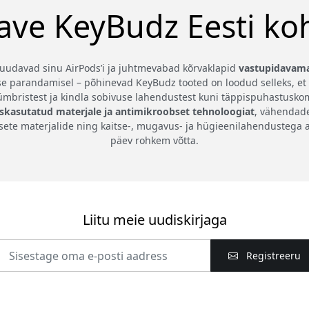
ave KeyBudz Eesti ko
 muudavad sinu AirPods’i ja juhtmevabad kõrvaklapid
vastupidavama
se parandamisel – põhinevad KeyBudz tooted on loodud selleks, et
seümbristest ja kindla sobivuse lahendustest kuni täppispuhastusk
skasutatud materjale ja antimikroobset tehnoloogiat
, vähendad
etsete materjalide ning kaitse-, mugavus- ja hügieenilahendustega
päev rohkem võtta.
Liitu meie uudiskirjaga
Registreeru