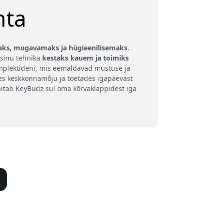
hta
ks, mugavamaks ja hügieenilisemaks
.
 sinu tehnika
kestaks kauem ja toimiks
omplektideni, mis eemaldavad mustuse ja
es keskkonnamõju ja toetades igapäevast
 aitab KeyBudz sul oma kõrvaklappidest iga