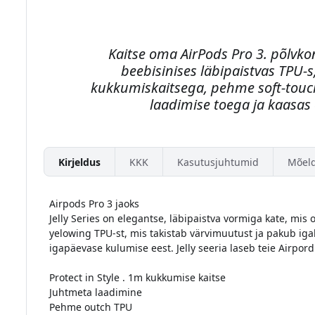
Kaitse oma AirPods Pro 3. põlvko
beebisinises läbipaistvas TPU-s
kukkumiskaitsega, pehme soft-touc
laadimise toega ja kaasas
Kirjeldus
KKK
Kasutusjuhtumid
Mõel
Airpods Pro 3 jaoks
Jelly Series on elegantse, läbipaistva vormiga kate, mis 
yelowing TPU-st, mis takistab värvimuutust ja pakub igak
igapäevase kulumise eest. Jelly seeria laseb teie Airpor
Protect in Style . 1m kukkumise kaitse
Juhtmeta laadimine
Pehme outch TPU