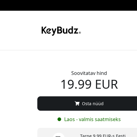
Soovitatav hind
19.99 EUR
Osta nüüd
Laos - valmis saatmiseks
Tarne 9.99 EUR-s Eesti