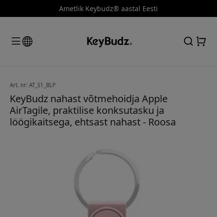
Ametlik Keybudz® aastal Eesti
Art. nr: AT_S1_BLP
KeyBudz nahast võtmehoidja Apple
AirTagile, praktilise konksutasku ja
löögikaitsega, ehtsast nahast - Roosa