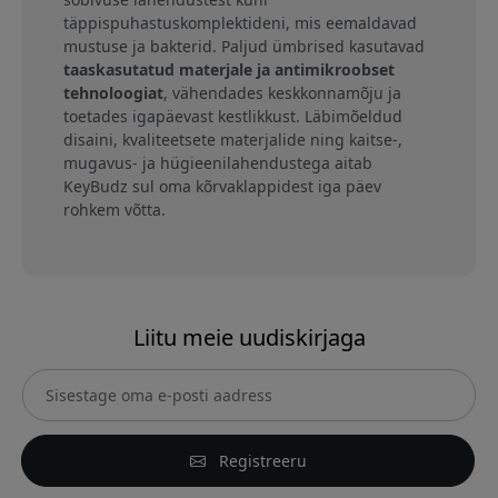
täppispuhastuskomplektideni, mis eemaldavad
mustuse ja bakterid. Paljud ümbrised kasutavad
taaskasutatud materjale ja antimikroobset
tehnoloogiat
, vähendades keskkonnamõju ja
toetades igapäevast kestlikkust. Läbimõeldud
disaini, kvaliteetsete materjalide ning kaitse-,
mugavus- ja hügieenilahendustega aitab
KeyBudz sul oma kõrvaklappidest iga päev
rohkem võtta.
Liitu meie uudiskirjaga
Registreeru