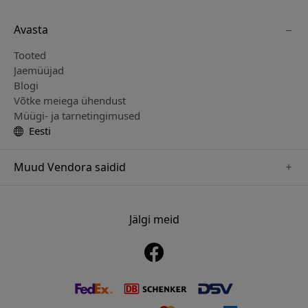
Avasta
Tooted
Jaemüüjad
Blogi
Võtke meiega ühendust
Müügi- ja tarnetingimused
Eesti
Muud Vendora saidid
www.just-mobile.se
www.alogic.se
Jälgi meid
www.satechi.se
www.twelvesouth.se
www.herqs.se
www.plaud.se
www.myfirst.se