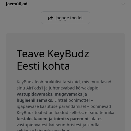
Jaemüüjad
Jagage toodet
Teave KeyBudz
Eesti kohta
KeyBudz loob praktilisi tarvikuid, mis muudavad
sinu AirPods’i ja juhtmevabad kõrvaklapid
vastupidavamaks, mugavamaks ja
hügieenilisemaks
. Lihtsal põhimõttel –
igapäevase kasutuse parandamisel – põhinevad
KeyBudz tooted on loodud selleks, et sinu tehnika
kestaks kauem ja toimiks paremini
: alates
vastupidavatest kaitseümbristest ja kindla
sobivuse lahendustest kuni