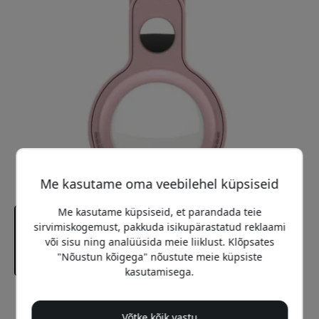
Me kasutame oma veebilehel küpsiseid
Me kasutame küpsiseid, et parandada teie
sirvimiskogemust, pakkuda isikupärastatud reklaami
või sisu ning analüüsida meie liiklust. Klõpsates
"Nõustun kõigega" nõustute meie küpsiste
kasutamisega.
Soovitatav hind
Võtke kõik vastu