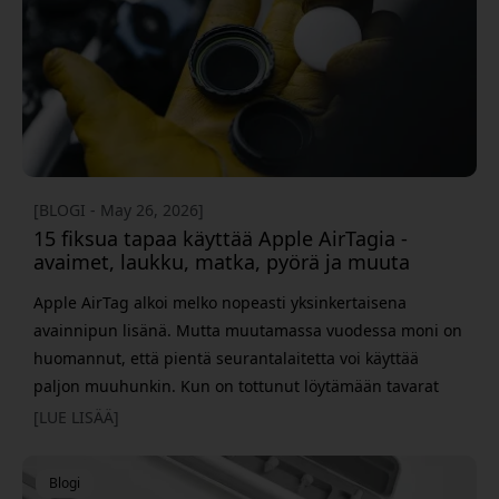
[BLOGI - May 26, 2026]
15 fiksua tapaa käyttää Apple AirTagia -
avaimet, laukku, matka, pyörä ja muuta
Apple AirTag alkoi melko nopeasti yksinkertaisena
avainnipun lisänä. Mutta muutamassa vuodessa moni on
huomannut, että pientä seurantalaitetta voi käyttää
paljon muuhunkin. Kun on tottunut löytämään tavarat
suoraan Etsi-appista, on vaikea palata entiseen. AirTagin
[LUE LISÄÄ]
hienous on myös sen yksinkertaisuus. Ei lataamista, ei
kolmannen osapuolen appia, ja akku kestää usein noin
Blogi
vuoden. Tässä on 15 fiksua AirTag-käytt