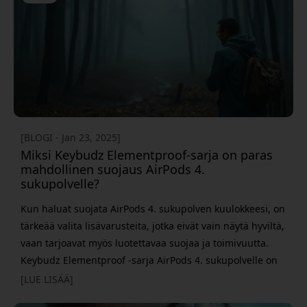
ongelma ratkeaa yleensä melko helposti. Oikea
[BLOGI - Jan 23, 2025]
Miksi Keybudz Elementproof-sarja on paras
mahdollinen suojaus AirPods 4.
sukupolvelle?
Kun haluat suojata AirPods 4. sukupolven kuulokkeesi, on
tärkeää valita lisävarusteita, jotka eivät vain näytä hyviltä,
vaan tarjoavat myös luotettavaa suojaa ja toimivuutta.
Keybudz Elementproof -sarja AirPods 4. sukupolvelle on
täydellinen ratkaisu sinulle, joka haluat suojata
[LUE LISÄÄ]
kuulokkeesi vedeltä, pölyltä ja kolhuilta. Tässä artikkelissa