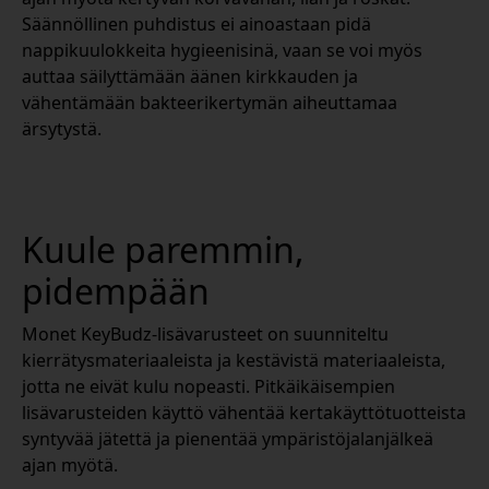
Säännöllinen puhdistus ei ainoastaan pidä
nappikuulokkeita hygieenisinä, vaan se voi myös
auttaa säilyttämään äänen kirkkauden ja
vähentämään bakteerikertymän aiheuttamaa
ärsytystä.
Kuule paremmin,
pidempään
Monet KeyBudz-lisävarusteet on suunniteltu
kierrätysmateriaaleista ja kestävistä materiaaleista,
jotta ne eivät kulu nopeasti. Pitkäikäisempien
lisävarusteiden käyttö vähentää kertakäyttötuotteista
syntyvää jätettä ja pienentää ympäristöjalanjälkeä
ajan myötä.