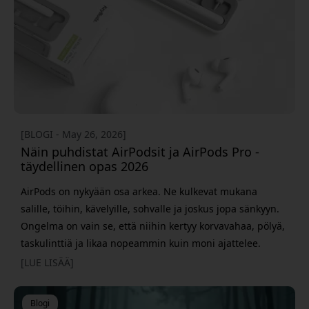
[BLOGI - May 26, 2026]
Näin puhdistat AirPodsit ja AirPods Pro -
täydellinen opas 2026
AirPods on nykyään osa arkea. Ne kulkevat mukana
salille, töihin, kävelyille, sohvalle ja joskus jopa sänkyyn.
Ongelma on vain se, että niihin kertyy korvavahaa, pölyä,
taskulinttiä ja likaa nopeammin kuin moni ajattelee.
Jonkin ajan kuluttua moni huomaa saman: ääni
[LUE LISÄÄ]
vaimenee, toinen puoli soi hiljempaa tai kuulokkeet
tuntuvat vain… epäpuhdailta. Hyvä puoli on se, että
Blogi