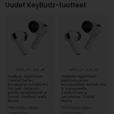
Uudet KeyBudz-tuotteet
APP3_S11_BLK_AS
APP3_S11_BLK_XS
KeyBudz HyperFoam
KeyBudz HyperFoam -
Comfort Series -
vaahtomuoviset
korvatyynyt AirPods Pro
korvasovitteet AirPods Pro
3rd gen -laitteisiin,
3. sukupolvelle,
pienet, keskikokoiset ja
ComfortCore ja
suuret, ComfortCorella -
SecureGrip, X-Small -
Musta
Musta
Varmistaa vakaan
Varmistaa vakaan
istuvuuden
istuvuuden