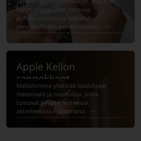
Täydelliset puhdistussarjat, joissa on
harjat, vanupuikot, tarttuva
puhdistusmassa ja työkalut
perusteelliseen puhdistukseen.
Apple Kellon
rannekkeet
Mallistomme yhdistää laadukkaat
materiaalit ja muotoilun, jotka
tuntuvat hyvältä ranteessa
aktiviteetista riippumatta.