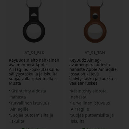
AT_S1_BLK
AT_S1_TAN
KeyBudz:n aito nahkainen
KeyBudz AirTag-
avaimenperä Apple
avaimenperä aidosta
AirTagille, koukkutaskulla,
nahasta Apple AirTagille,
säilytystaskulla ja iskuilta
jossa on kätevä
suojaavalla rakenteella -
säilytystasku ja koukku -
Musta
Vaaleanruskea
Käsintehty aidosta
Käsintehty aidosta
nahasta
nahasta
Turvallinen istuvuus
Turvallinen istuvuus
AirTagille
AirTagille
Suojaa putoamisilta ja
Suojaa putoamisilta ja
iskuilta
iskuilta