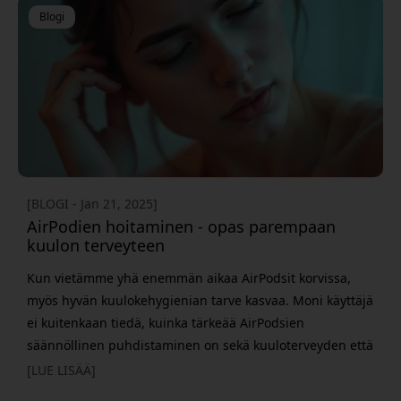
kerromme, miksi Keybudz Elementproof -sarja on paras
Blogi
valinta AirPodseillesi ja mite
[BLOGI - Jan 21, 2025]
AirPodien hoitaminen - opas parempaan
kuulon terveyteen
Kun vietämme yhä enemmän aikaa AirPodsit korvissa,
myös hyvän kuulokehygienian tarve kasvaa. Moni käyttäjä
ei kuitenkaan tiedä, kuinka tärkeää AirPodsien
säännöllinen puhdistaminen on sekä kuuloterveyden että
äänenlaadun kannalta. Miksi AirPodsien puhdistus on
[LUE LISÄÄ]
tärkeää terveydellesi AirPodsien päivittäinen käyttö