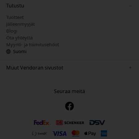
Tutustu
Tuotteet
Jälleenmyyjät
Blogi
Ota yhteyttä
Myynti- ja toimitusehdot
Suomi
Muut Vendoran sivustot
www.just-mobile.se
www.alogic.se
Seuraa meitä
www.satechi.se
www.twelvesouth.se
www.herqs.se
www.plaud.se
www.myfirst.se