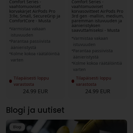
Comfort Series -
Comfort Series -
vaahtomuoviset
vaahtomuoviset
korvakärjet AirPods Pro
korvasovitteet AirPods Pro
3:lle, Small, SecureGrip ja
3rd gen -malliin, medium,
ComfortCore - Musta
paremman istuvuuden ja
äänieristyksen
Varmistaa vakaan
saavuttamiseksi - Musta
istuvuuden
Varmistaa vakaan
Parantaa passiivista
istuvuuden
äänieristystä
Parantaa passiivista
Kolme kokoa räätälöintiä
äänieristystä
varten
Kolme kokoa räätälöintiä
varten
Tilapäisesti loppu
Tilapäisesti loppu
varastosta
varastosta
24.99 EUR
24.99 EUR
Blogi ja uutiset
Blogi