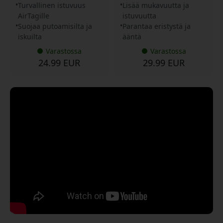
Turvallinen istuvuus
Lisää mukavuutta ja
AirTagille
istuvuutta
Suojaa putoamisilta ja
Parantaa eristystä ja
iskuilta
ääntä
Varastossa
Varastossa
24.99 EUR
29.99 EUR