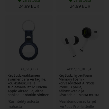
Varastossa
Varastossa
24.99 EUR
24.99 EUR
AT_S1_CBB
APP2_S9_BLK_AS
KeyBudz-nahkainen
KeyBudz hyperFoam
avaimenperä AirTagille,
Memory Foam -
koukkutaskulla ja
korvasovitteet AirPods
suojaavalla istuvuudella
Prolle, 3 paria,
Apple AirTagille, aitoa
säilytyskotelo ja
nahkaa - Koboltin sininen
käyttöohje - Matta musta
Käsintehty aidosta
Vaahtomuoviset kärjet
nahasta
AirPods Pro -laitteille