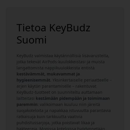
aiheuttaa luonnollisesti korvavahan ja bakteerien kerty
Tietoa KeyBudz
Suomi
KeyBudz valmistaa käytännöllisiä lisävarusteita,
jotka tekevät AirPods-kuulokkeistasi ja muista
langattomista nappikuulokkeista entistä
kestävämmät, mukavammat ja
hygieenisemmät
. Yksinkertaiselle periaatteelle –
arjen käytön parantamiselle – rakentuvat
KeyBudz-tuotteet on suunniteltu auttamaan
laitteitasi
kestämään pidempään ja toimimaan
paremmin
: valikoimaan kuuluu niin järeitä
suojakoteloita ja napakkaa istuvuutta parantavia
ratkaisuja kuin tarkkuutta vaativia
puhdistussarjoja, jotka poistavat likaa ja
bakteereja. Monissa koteloissa hyödynnetään