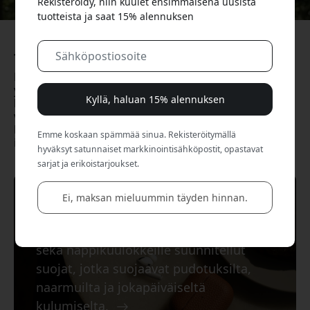
Rekisteröidy, niin kuulet ensimmäisenä uusista
tuotteista ja saat 15% alennuksen
Teemme AirPodeista entistä paremmat.
Me hoidamme pienet
yksityiskohdat
.
Nappikuulokkeet ovat loistavat –
Kyllä, haluan 15% alennuksen
kunnes ne alkavat kutittaa, luisua, likaantua tai jäävät
vaille suojaa. KeyBudz valmistaa yksinkertaisia
lisätarvikkeita, jotka poistavat nämä arjen harmit
Emme koskaan spämmää sinua. Rekisteröitymällä
ilman turhaa säätöä.
hyväksyt satunnaiset markkinointisähköpostit, opastavat
sarjat ja erikoistarjoukset.
Ei, maksan mieluummin täyden hinnan.
AirPods-lisävarusteet
Suojaavat AirPods-kotelot ja -kuoret
sekä nappikuulokkeille suunnitellut
suojat, jotka suojaavat pudotuksilta,
naarmuilta ja jokapäiväiseltä
kulumiselta.