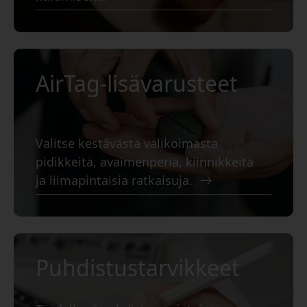
AirTag-lisävarusteet
Valitse kestävästä valikoimasta
pidikkeitä, avaimenperiä, kiinnikkeitä
ja liimapintaisia ratkaisuja.
Puhdistustarvikkeet