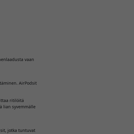
äänenlaadusta vaan
ttäminen. AirPodsit
.
taa ritilöitä
ää lian syvemmälle
it, jotka tuntuvat