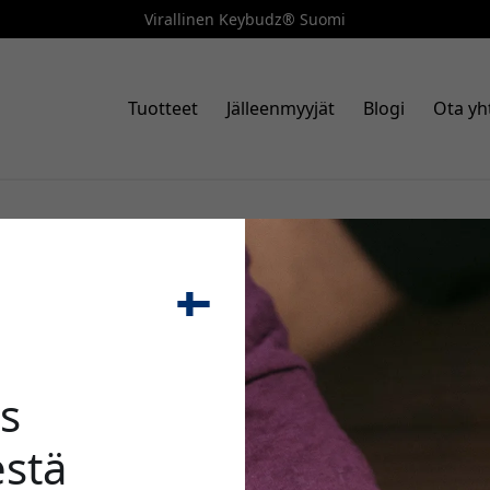
Virallinen Keybudz® Suomi
Tuotteet
Jälleenmyyjät
Blogi
Ota yh
stat AirPodsit ja AirPods Pro - täyd
🎉 Alenn
s
stä
Käytä tätä koodia kassal