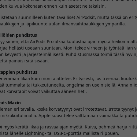
den kuivua kokonaan ennen kuin asetat ne takaisin.
istetaan suunnilleen kuten tavalliset AirPodsit, mutta tässä on erit
aukkojen ja läpikuuntelutilan ilmanvaihtoaukkojen ympärillä.
tilöiden puhdistus
n syy siihen, että AirPods Pro alkaa kuulostaa ajan myötä heikomma
rjaa hellästi useaan suuntaan. Moni tekee virheen ja työntää lian 
n kevyesti ja järjestelmällisesti. Puhdistusmassa toimii tässä hyvin
että painaisi sitä sisään.
tappien puhdistus
nemmän likaa kuin moni ajattelee. Erityisesti, jos treenaat kuulokke
ää tummalta tai tukkeutuneelta, ongelma on usein siellä. Anna nii
eat korvatapit voivat vaikuttaa ääneen heti.
Pods Maxin
eman eri tavalla, koska korvatyynyt ovat irrotettavat. Irrota tyynyt 
a mikrokuituliinalla. Apple suosittelee välttämään voimakkaita puhdi
 myös kerätä likaa ja rasvaa ajan myötä. Kuiva, pehmeä harja riittä
ista lähelle Lightning- tai USB-C-porttia mallista riippuen.