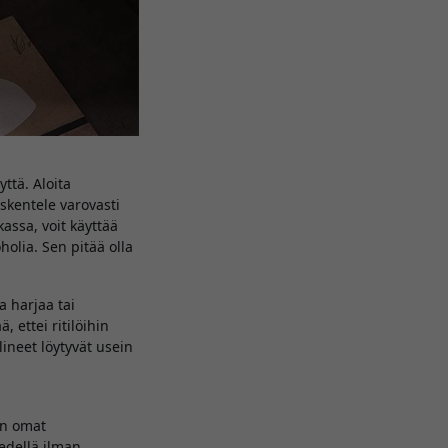
yttä. Aloita
öskentele varovasti
kassa, voit käyttää
olia. Sen pitää olla
a harjaa tai
 ettei ritilöihin
ineet löytyvät usein
on omat
vedellä ilman