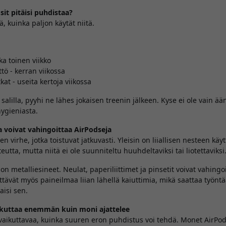
it pitäisi puhdistaa?
ä, kuinka paljon käytät niitä.
oka toinen viikko
ttö - kerran viikossa
kat - useita kertoja viikossa
 salilla, pyyhi ne lähes jokaisen treenin jälkeen. Kyse ei ole vain 
ygieniasta.
ka voivat vahingoittaa AirPodseja
virhe, jotka toistuvat jatkuvasti. Yleisin on liiallisen nesteen käy
utta, mutta niitä ei ole suunniteltu huuhdeltaviksi tai liotettaviksi
on metalliesineet. Neulat, paperiliittimet ja pinsetit voivat vahingoit
ttävät myös paineilmaa liian lähellä kaiuttimia, mikä saattaa työnt
aisi sen.
ikuttaa enemmän kuin moni ajattelee
 vaikuttavaa, kuinka suuren eron puhdistus voi tehdä. Monet AirPods