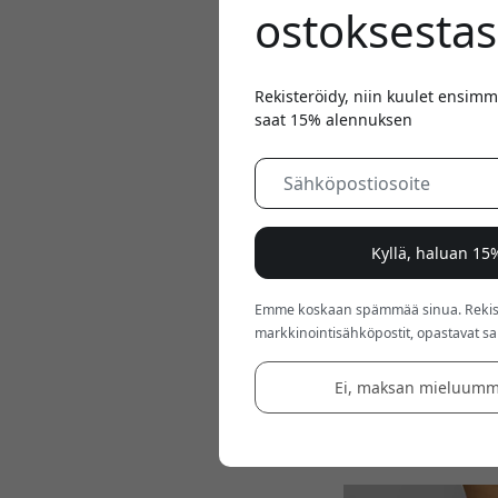
ostoksestas
Rekisteröidy, niin kuulet ensimm
saat 15% alennuksen
May 26, 2026
Kyllä, haluan 1
AirPods on nykyään os
Emme koskaan spämmää sinua. Rekiste
Ongelma on vain se, 
markkinointisähköpostit, opastavat sarj
ajattelee. Jonkin aj
kuulokkeet tuntuvat
Ei, maksan mieluumm
Hyvä puoli on se, et
kuulostamaan melkei
oikein - ilman riskiä