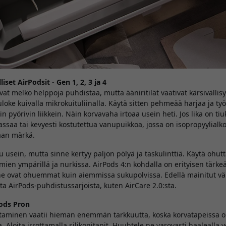
iset AirPodsit - Gen 1, 2, 3 ja 4
ovat melko helppoja puhdistaa, mutta ääniritilät vaativat kärsivällisy
loke kuivalla mikrokuituliinalla. Käytä sitten pehmeää harjaa ja ty
in pyörivin liikkein. Näin korvavaha irtoaa usein heti. Jos lika on tiu
aa tai kevyesti kostutettua vanupuikkoa, jossa on isopropyylialkoh
kaan märkä.
 usein, mutta sinne kertyy paljon pölyä ja taskulinttiä. Käytä ohutt
mien ympärillä ja nurkissa. AirPods 4:n kohdalla on erityisen tärkeää,
 ne ovat ohuemmat kuin aiemmissa sukupolvissa. Edellä mainitut väl
a AirPods-puhdistussarjoista, kuten AirCare 2.0:sta.
Pods Pron
taminen vaatii hieman enemmän tarkkuutta, koska korvatapeissa 
 Aloita irrottamalla silikonitapit. Huuhtele ne varovasti haalealla 