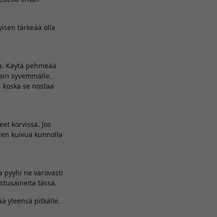
yisen tärkeää olla
lta. Käytä pehmeää
vain syvemmälle.
, koska se nostaa
et korvissa. Jos
den kuivua kunnolla
ja pyyhi ne varovasti
stusaineita tässä.
ä yleensä pitkälle.