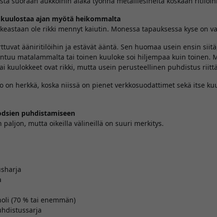
stä suoraan aukkoihin äläkä työnnä metalliesineitä koskaan ritilöih
a kuulostaa ajan myötä heikommalta
ikeastaan ole rikki mennyt kaiutin. Monessa tapauksessa kyse on vai
ttuvat ääniritilöihin ja estävät ääntä. Sen huomaa usein ensin siitä
tuu matalammalta tai toinen kuuloke soi hiljempaa kuin toinen. M
ai kuulokkeet ovat rikki, mutta usein perusteellinen puhdistus riitt
Pro on herkkä, koska niissä on pienet verkkosuodattimet sekä itse ku
Podsien puhdistamiseen
n paljon, mutta oikeilla välineillä on suuri merkitys.
sharja
a
holi (70 % tai enemmän)
uhdistussarja