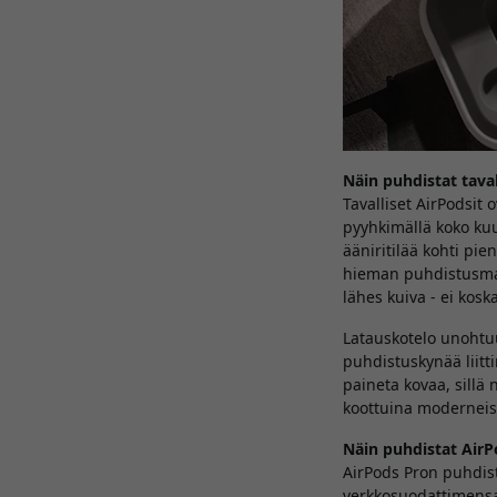
Näin puhdistat tavall
Tavalliset AirPodsit 
pyyhkimällä koko kuu
ääniritilää kohti pien
hieman puhdistusmass
lähes kuiva - ei kos
Latauskotelo unohtuu
puhdistuskynää liitti
paineta kovaa, sillä
koottuina moderneist
Näin puhdistat Air
AirPods Pron puhdis
verkkosuodattimensa.