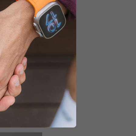
 joskus jopa sänkyyn.
min kuin moni
ljempaa tai
easti saada AirPodsit
ods Max puhdistetaan