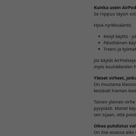
Kuinka usein AirPods
Se riippuu täysin siit
Hyvä nyrkkisääntö:
Kevyt käyttö - j
Päivittäinen käy
Treeni ja työmat
Jos käytät AirPodseja
myös kuulokkeiden h
Yleiset virheet, jot
On muutama klassinen 
kestävät hieman koste
Toinen yleinen virhe 
pysyvästi. Monet käy
sen sijaan, että poist
Oikea puhdistus va
On itse asiassa aika