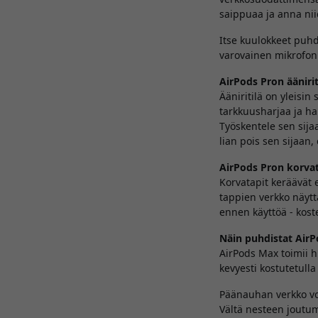
saippuaa ja anna nii
Itse kuulokkeet puhd
varovainen mikrofoni
AirPods Pron ääniri
Ääniritilä on yleisi
tarkkuusharjaa ja ha
Työskentele sen sijaa
lian pois sen sijaan, 
AirPods Pron korva
Korvatapit keräävät e
tappien verkko näytt
ennen käyttöä - kost
Näin puhdistat Air
AirPods Max toimii hi
kevyesti kostutetull
Päänauhan verkko voi
Vältä nesteen joutum