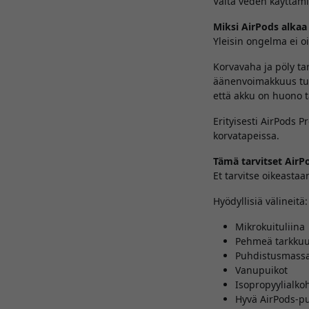
Vältä veden käyttämi
Miksi AirPods alka
Yleisin ongelma ei o
Korvavaha ja pöly tar
äänenvoimakkuus tun
että akku on huono t
Erityisesti AirPods 
korvatapeissa.
Tämä tarvitset Air
Et tarvitse oikeastaa
Hyödyllisiä välineitä:
Mikrokuituliina
Pehmeä tarkkuu
Puhdistusmass
Vanupuikot
Isopropyylialko
Hyvä AirPods-p