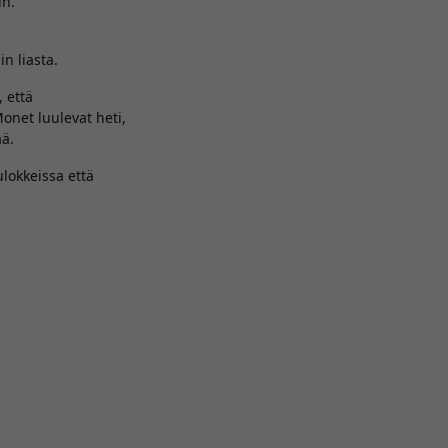
in.
n liasta.
, että
onet luulevat heti,
ää.
ulokkeissa että