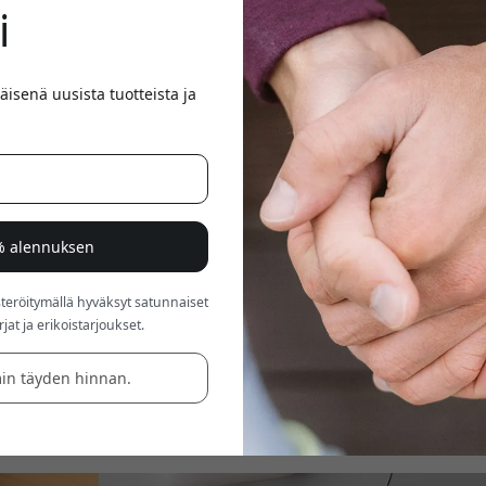
i
äisenä uusista tuotteista ja
5% alennuksen
a arkea. Ne kulkevat mukana salille, töihin, kävelyille, sohvalle ja
röitymällä hyväksyt satunnaiset
että niihin kertyy korvavahaa, pölyä, taskulinttiä ja likaa nopeam
at ja erikoistarjoukset.
an kuluttua moni huomaa saman: ääni vaimenee, toinen puoli soi hi
 vain… epäpuhdailta.
in täyden hinnan.
tä ongelma ratkeaa yleensä melko helposti. Oikea puhdistus voi oik
n uusilta. Tässä käymme läpi, miten AirPods, AirPods Pro ja AirP
 niiden vahingoittamisesta.