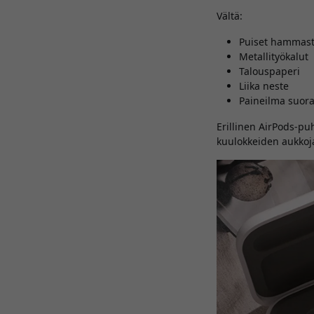
Vältä:
Puiset hammast
Metallityökalut
Talouspaperi
Liika neste
Paineilma suoraa
Erillinen AirPods-pu
kuulokkeiden aukkoja 