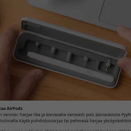
taa AirPods
n version: harjaa lika ja korvavaha varovasti pois ääniaukoista Pyyh
ituliinalla Käytä puhdistussarjaa tai pehmeää harjaa yksityiskohtiin