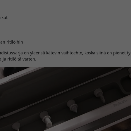
ikut
n ritilöihin
hdistussarja on yleensä kätevin vaihtoehto, koska siinä on pienet ty
ja ritilöitä varten.