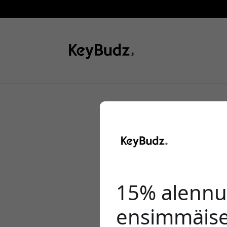
Näin puhdi
opas 2026
15% alennu
ensimmäise