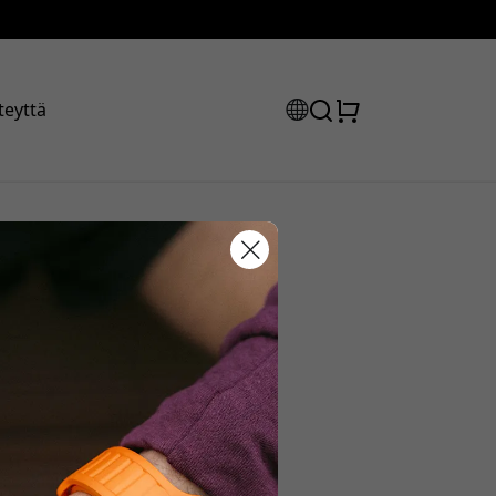
teyttä
ellinen
uskoodisi:
la saadaksesi 15% alennuksen.