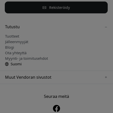
Rekisteröidy
Tutustu
Tuotteet
Jälleenmyyjät
Blogi
Ota yhteyttä
Myynti- ja toimitusehdot
Suomi
Muut Vendoran sivustot
www.just-mobile.se
www.alogic.se
Seuraa meitä
www.satechi.se
www.twelvesouth.se
www.herqs.se