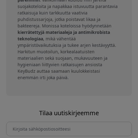
suojakoteloita ja napakkaa istuvuutta parantavia
ratkaisuja kuin tarkkuutta vaativia
puhdistussarjoja, jotka poistavat likaa ja
bakteereja. Monissa koteloissa hyödynnetään
kierrätettyjä materiaaleja ja antimikrobista
teknologiaa
, mikä vähentää
ympäristövaikutuksia ja tukee arjen kestävyyttä.
Harkitun muotoilun, korkealaatuisten
materiaalien sekä suojaan, mukavuuteen ja
hygieniaan liittyvien ratkaisujen ansiosta
KeyBudz auttaa saamaan kuulokkeistasi
enemmän irti joka päivä.
Tilaa uutiskirjeemme