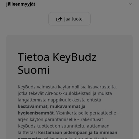
Jälleenmyyjät
Jaa tuote
Tietoa KeyBudz
Suomi
KeyBudz valmistaa käytännöllisiä lisävarusteita,
jotka tekevät AirPods-kuulokkeistasi ja muista
langattomista nappikuulokkeista entistä
kestävämmät, mukavammat ja
hygieenisemmät
. Yksinkertaiselle periaatteelle –
arjen käytön parantamiselle – rakentuvat
KeyBudz-tuotteet on suunniteltu auttamaan
laitteitasi
kestämään pidempään ja toimimaan
paremmin
: valikoimaan kuuluu niin järeitä