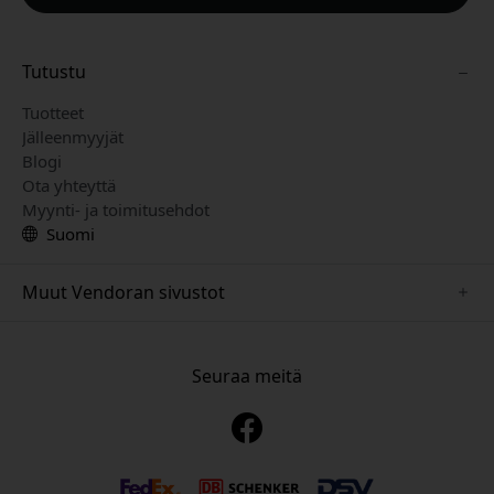
Tutustu
Tuotteet
Jälleenmyyjät
Blogi
Ota yhteyttä
Myynti- ja toimitusehdot
Suomi
Muut Vendoran sivustot
www.just-mobile.se
www.alogic.se
Seuraa meitä
www.satechi.se
www.twelvesouth.se
www.herqs.se
www.plaud.se
www.myfirst.se