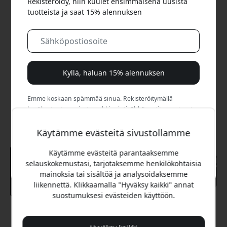
Rekisteröidy, niin kuulet ensimmäisenä uusista
tuotteista ja saat 15% alennuksen
Kyllä, haluan 15% alennuksen
Emme koskaan spämmää sinua. Rekisteröitymällä
hyväksyt satunnaiset markkinointisähköpostit, opastavat
sarjat ja erikoistarjoukset.
Käytämme evästeitä sivustollamme
Ei, maksan mieluummin täyden hinnan.
Käytämme evästeitä parantaaksemme
selauskokemustasi, tarjotaksemme henkilökohtaisia
mainoksia tai sisältöä ja analysoidaksemme
liikennettä. Klikkaamalla "Hyväksy kaikki" annat
suostumuksesi evästeiden käyttöön.
Suositeltava hinta