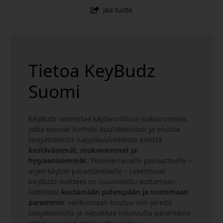
Jaa tuote
Tietoa KeyBudz
Suomi
KeyBudz valmistaa käytännöllisiä lisävarusteita,
jotka tekevät AirPods-kuulokkeistasi ja muista
langattomista nappikuulokkeista entistä
kestävämmät, mukavammat ja
hygieenisemmät
. Yksinkertaiselle periaatteelle –
arjen käytön parantamiselle – rakentuvat
KeyBudz-tuotteet on suunniteltu auttamaan
laitteitasi
kestämään pidempään ja toimimaan
paremmin
: valikoimaan kuuluu niin järeitä
suojakoteloita ja napakkaa istuvuutta parantavia