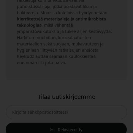
ratkaisuja kuin tarkkuutta vaativia
puhdistussarjoja, jotka poistavat likaa ja
bakteereja. Monissa koteloissa hyödynnetään
kierrätettyjä materiaaleja ja antimikrobista
teknologiaa
, mikä vähentää
ympäristövaikutuksia ja tukee arjen kestävyyttä.
Harkitun muotoilun, korkealaatuisten
materiaalien sekä suojaan, mukavuuteen ja
hygieniaan liittyvien ratkaisujen ansiosta
KeyBudz auttaa saamaan kuulokkeistasi
enemmän irti joka päivä.
Tilaa uutiskirjeemme
Rekisteröidy