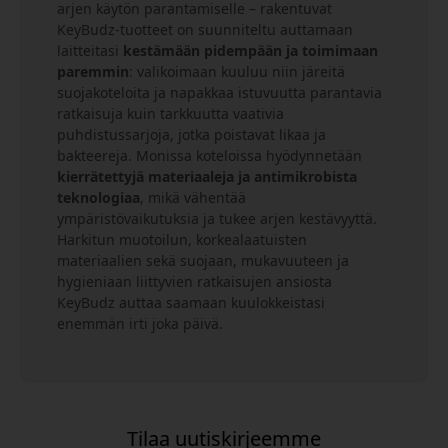
arjen käytön parantamiselle – rakentuvat
KeyBudz-tuotteet on suunniteltu auttamaan
laitteitasi
kestämään pidempään ja toimimaan
paremmin
: valikoimaan kuuluu niin järeitä
suojakoteloita ja napakkaa istuvuutta parantavia
ratkaisuja kuin tarkkuutta vaativia
puhdistussarjoja, jotka poistavat likaa ja
bakteereja. Monissa koteloissa hyödynnetään
kierrätettyjä materiaaleja ja antimikrobista
teknologiaa
, mikä vähentää
ympäristövaikutuksia ja tukee arjen kestävyyttä.
Harkitun muotoilun, korkealaatuisten
materiaalien sekä suojaan, mukavuuteen ja
hygieniaan liittyvien ratkaisujen ansiosta
KeyBudz auttaa saamaan kuulokkeistasi
enemmän irti joka päivä.
Tilaa uutiskirjeemme