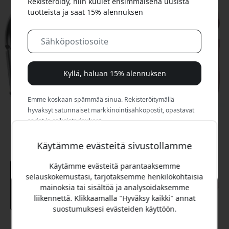
Rekisteröidy, niin kuulet ensimmäisenä uusista
tuotteista ja saat 15% alennuksen
Kyllä, haluan 15% alennuksen
Emme koskaan spämmää sinua. Rekisteröitymällä
hyväksyt satunnaiset markkinointisähköpostit, opastavat
sarjat ja erikoistarjoukset.
Käytämme evästeitä sivustollamme
Ei, maksan mieluummin täyden hinnan.
Käytämme evästeitä parantaaksemme
selauskokemustasi, tarjotaksemme henkilökohtaisia
mainoksia tai sisältöä ja analysoidaksemme
liikennettä. Klikkaamalla "Hyväksy kaikki" annat
suostumuksesi evästeiden käyttöön.
Suositeltava hinta