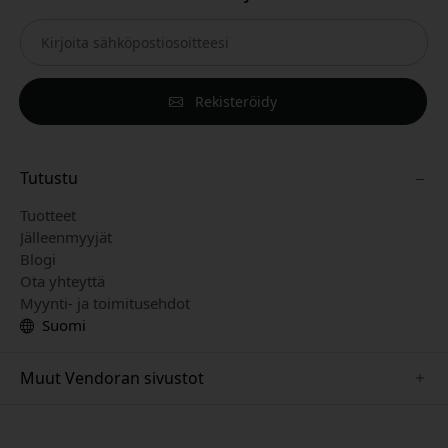
Rekisteröidy
Tutustu
Tuotteet
Jälleenmyyjät
Blogi
Ota yhteyttä
Myynti- ja toimitusehdot
Suomi
Muut Vendoran sivustot
www.just-mobile.se
www.alogic.se