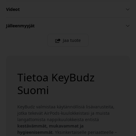
Videot
Jälleenmyyjät
Jaa tuote
Tietoa KeyBudz
Suomi
KeyBudz valmistaa käytännöllisiä lisävarusteita,
jotka tekevät AirPods-kuulokkeistasi ja muista
langattomista nappikuulokkeista entistä
kestävämmät, mukavammat ja
hygieenisemmät
. Yksinkertaiselle periaatteelle –