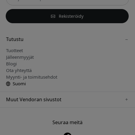
Rekisteröidy
Tutustu
Tuotteet
Jälleenmyyjät
Blogi
Ota yhteyttä
Myynti- ja toimitusehdot
Suomi
Muut Vendoran sivustot
www.just-mobile.se
www.alogic.se
Seuraa meitä
www.satechi.se
www.twelvesouth.se