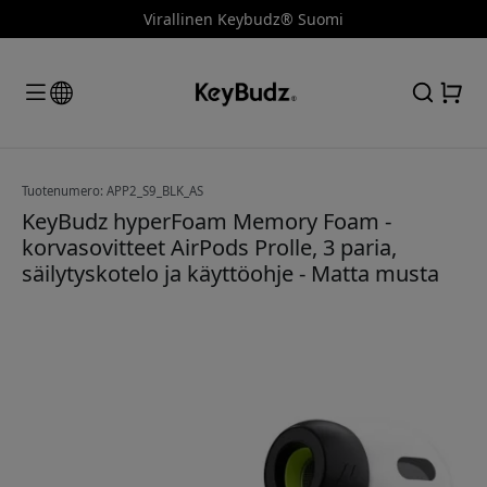
Virallinen Keybudz® Suomi
Tuotenumero: APP2_S9_BLK_AS
KeyBudz hyperFoam Memory Foam -
korvasovitteet AirPods Prolle, 3 paria,
säilytyskotelo ja käyttöohje - Matta musta