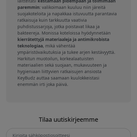
laitteitasi
kestämään pidempään ja toimimaan
paremmin
: valikoimaan kuuluu niin järeitä
suojakoteloita ja napakkaa istuvuutta parantavia
ratkaisuja kuin tarkkuutta vaativia
puhdistussarjoja, jotka poistavat likaa ja
bakteereja. Monissa koteloissa hyödynnetään
kierrätettyjä materiaaleja ja antimikrobista
teknologiaa
, mikä vähentää
ympäristövaikutuksia ja tukee arjen kestävyyttä.
Harkitun muotoilun, korkealaatuisten
materiaalien sekä suojaan, mukavuuteen ja
hygieniaan liittyvien ratkaisujen ansiosta
KeyBudz auttaa saamaan kuulokkeistasi
enemmän irti joka päivä.
Tilaa uutiskirjeemme