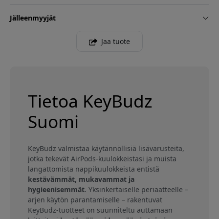
Jälleenmyyjät
Jaa tuote
Tietoa KeyBudz
Suomi
KeyBudz valmistaa käytännöllisiä lisävarusteita,
jotka tekevät AirPods-kuulokkeistasi ja muista
langattomista nappikuulokkeista entistä
kestävämmät, mukavammat ja
hygieenisemmät
. Yksinkertaiselle periaatteelle –
arjen käytön parantamiselle – rakentuvat
KeyBudz-tuotteet on suunniteltu auttamaan