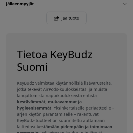
Jälleenmyyjät
Jaa tuote
Tietoa KeyBudz
Suomi
KeyBudz valmistaa käytännöllisiä lisävarusteita,
jotka tekevät AirPods-kuulokkeistasi ja muista
langattomista nappikuulokkeista entistä
kestävämmät, mukavammat ja
hygieenisemmät
. Yksinkertaiselle periaatteelle –
arjen käytön parantamiselle – rakentuvat
KeyBudz-tuotteet on suunniteltu auttamaan
laitteitasi
kestämään pidempään ja toimimaan
paremmin
: valikoimaan kuuluu niin järeitä