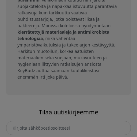
suojakoteloita ja napakkaa istuvuutta parantavia
ratkaisuja kuin tarkkuutta vaativia
puhdistussarjoja, jotka poistavat likaa ja
bakteereja. Monissa koteloissa hyödynnetään
kierrätettyjä materiaaleja ja antimikrobista
teknologiaa
, mikä vähentää
ympäristövaikutuksia ja tukee arjen kestävyyttä.
Harkitun muotoilun, korkealaatuisten
materiaalien sekä suojaan, mukavuuteen ja
hygieniaan liittyvien ratkaisujen ansiosta
KeyBudz auttaa saamaan kuulokkeistasi
enemmän irti joka päivä.
Tilaa uutiskirjeemme