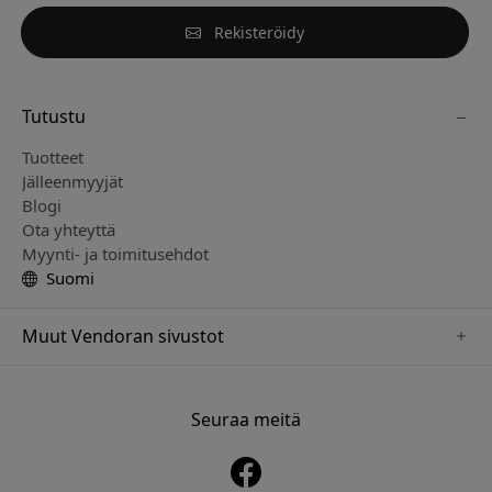
Rekisteröidy
Tutustu
Tuotteet
Jälleenmyyjät
Blogi
Ota yhteyttä
Myynti- ja toimitusehdot
Suomi
Muut Vendoran sivustot
www.just-mobile.se
www.alogic.se
Seuraa meitä
www.satechi.se
www.twelvesouth.se
www.herqs.se