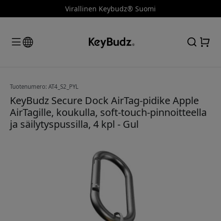
Virallinen Keybudz® Suomi
Tuotenumero: AT4_S2_PYL
KeyBudz Secure Dock AirTag-pidike Apple
AirTagille, koukulla, soft-touch-pinnoitteella
ja säilytyspussilla, 4 kpl - Gul