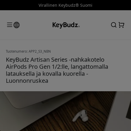
Virallinen Keybudz® Suomi
Tuotenumero: APP2_S3_NBN
KeyBudz Artisan Series -nahkakotelo
AirPods Pro Gen 1/2:lle, langattomalla
latauksella ja kovalla kuorella -
Luonnonruskea