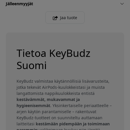
Jälleenmyyjät
Jaa tuote
Tietoa KeyBudz
Suomi
KeyBudz valmistaa käytännöllisiä lisävarusteita,
jotka tekevät AirPods-kuulokkeistasi ja muista
langattomista nappikuulokkeista entistä
kestävämmät, mukavammat ja
hygieenisemmät
. Yksinkertaiselle periaatteelle –
arjen käytön parantamiselle – rakentuvat
KeyBudz-tuotteet on suunniteltu auttamaan
laitteitasi
kestämään pidempään ja toimimaan
paremmin
: valikoimaan kuuluu niin järeitä