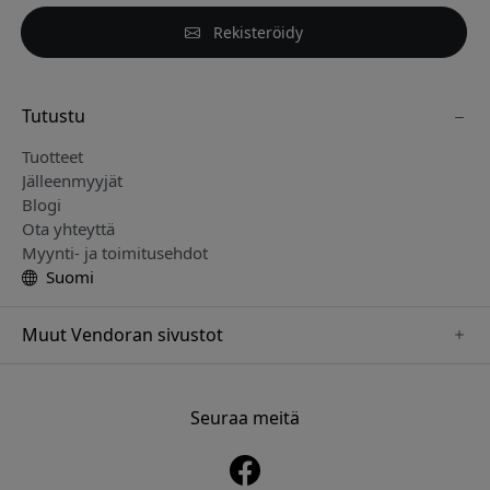
Rekisteröidy
Tutustu
Tuotteet
Jälleenmyyjät
Blogi
Ota yhteyttä
Myynti- ja toimitusehdot
Suomi
Muut Vendoran sivustot
www.just-mobile.se
www.alogic.se
Seuraa meitä
www.satechi.se
www.twelvesouth.se
www.herqs.se