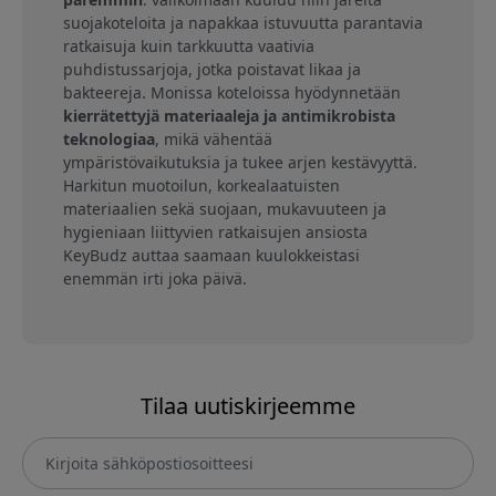
suojakoteloita ja napakkaa istuvuutta parantavia
ratkaisuja kuin tarkkuutta vaativia
puhdistussarjoja, jotka poistavat likaa ja
bakteereja. Monissa koteloissa hyödynnetään
kierrätettyjä materiaaleja ja antimikrobista
teknologiaa
, mikä vähentää
ympäristövaikutuksia ja tukee arjen kestävyyttä.
Harkitun muotoilun, korkealaatuisten
materiaalien sekä suojaan, mukavuuteen ja
hygieniaan liittyvien ratkaisujen ansiosta
KeyBudz auttaa saamaan kuulokkeistasi
enemmän irti joka päivä.
Tilaa uutiskirjeemme