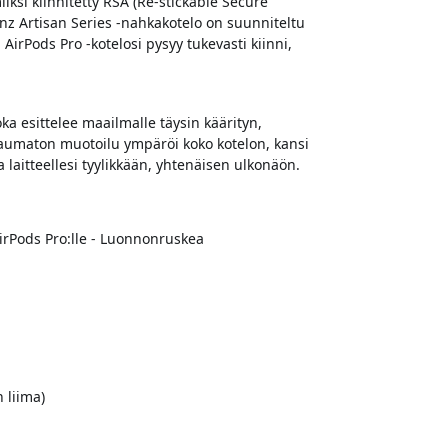
ksi kiinnitetty RSA (Re-stickable Secure
inz Artisan Series -nahkakotelo on suunniteltu
AirPods Pro -kotelosi pysyy tukevasti kiinni,
a esittelee maailmalle täysin käärityn,
saumaton muotoilu ympäröi koko kotelon, kansi
laitteellesi tyylikkään, yhtenäisen ulkonäön.
irPods Pro:lle - Luonnonruskea
 liima)