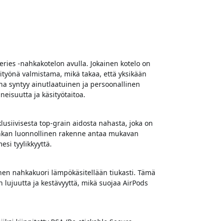
ries -nahkakotelon avulla. Jokainen kotelo on
äsityönä valmistama, mikä takaa, että yksikään
na syntyy ainutlaatuinen ja persoonallinen
neisuutta ja käsityötaitoa.
lusiivisesta top-grain aidosta nahasta, joka on
Nahkan luonnollinen rakenne antaa mukavan
esi tyylikkyyttä.
inen nahkakuori lämpökäsitellään tiukasti. Tämä
 lujuutta ja kestävyyttä, mikä suojaa AirPods