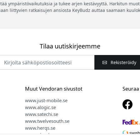
tää ympäristövaikutuksia ja tukee arjen kestävyyttä. Harkitun muot
an liittyvien ratkaisujen ansiosta KeyBudz auttaa saamaan kuulok
Tilaa uutiskirjeemme
Rekisteröidy
Muut Vendoran sivustot
Seuraa
www.just-mobile.se
www.alogic.se
www.satechi.se
www.twelvesouth.se
www.herqs.se
www.plaud.se