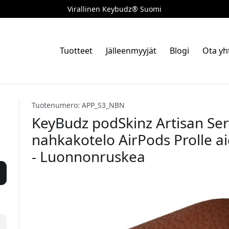
Virallinen Keybudz® Suomi
Tuotteet
Jälleenmyyjät
Blogi
Ota yh
Tuotenumero: APP_S3_NBN
KeyBudz podSkinz Artisan Ser
nahkakotelo AirPods Prolle a
- Luonnonruskea