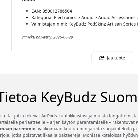
EAN: 850012786504
Kategoria: Electronics > Audio > Audio Accessories
Valmistajan nimi: KeyBudz PodSkinz Artisan Series 
Viimeksi päivitetty: 2026-06-29
Jaa tuote
Tietoa KeyBudz Suom
steita, jotka tekevät AirPods-kuulokkeistasi ja muista langattomist
ertaiselle periaatteelle – arjen käytön parantamiselle – rakentuva
mimaan paremmin
: valikoimaan kuuluu niin järeitä suojakoteloita j
rjoja, jotka poistavat likaa ja bakteereja. Monissa koteloissa hyöd