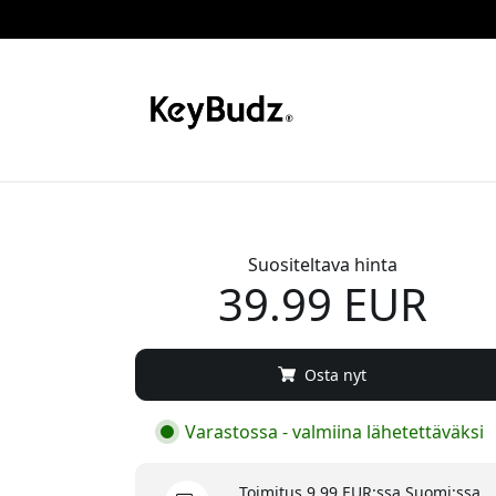
Suositeltava hinta
39.99 EUR
Osta nyt
Varastossa - valmiina lähetettäväksi
Toimitus 9.99 EUR:ssa Suomi:ssa