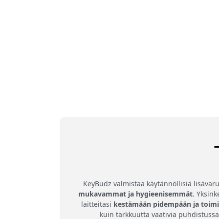
KeyBudz valmistaa käytännöllisiä lisävaru
mukavammat ja hygieenisemmät
. Yksink
laitteitasi
kestämään pidempään ja toi
kuin tarkkuutta vaativia puhdistussa