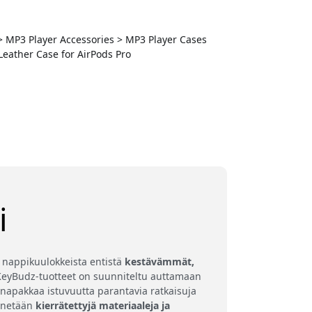
 > MP3 Player Accessories > MP3 Player Cases
Leather Case for AirPods Pro
i
a nappikuulokkeista entistä
kestävämmät,
t KeyBudz-tuotteet on suunniteltu auttamaan
a napakkaa istuvuutta parantavia ratkaisuja
ynnetään
kierrätettyjä materiaaleja ja