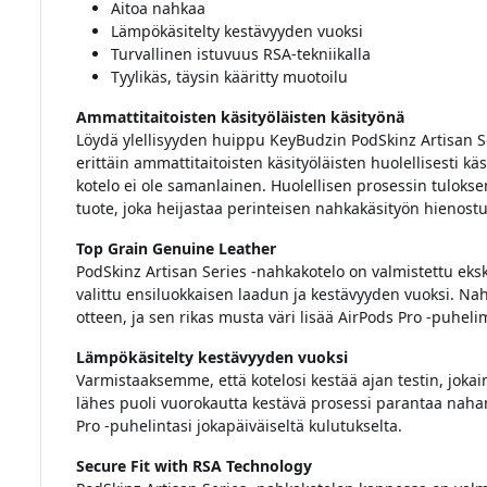
Aitoa nahkaa
Lämpökäsitelty kestävyyden vuoksi
Turvallinen istuvuus RSA-tekniikalla
Tyylikäs, täysin kääritty muotoilu
Ammattitaitoisten käsityöläisten käsityönä
Löydä ylellisyyden huippu KeyBudzin PodSkinz Artisan Se
erittäin ammattitaitoisten käsityöläisten huolellisesti k
kotelo ei ole samanlainen. Huolellisen prosessin tulokse
tuote, joka heijastaa perinteisen nahkakäsityön hienostu
Top Grain Genuine Leather
PodSkinz Artisan Series -nahkakotelo on valmistettu eksk
valittu ensiluokkaisen laadun ja kestävyyden vuoksi. 
otteen, ja sen rikas musta väri lisää AirPods Pro -puhelim
Lämpökäsitelty kestävyyden vuoksi
Varmistaaksemme, että kotelosi kestää ajan testin, joka
lähes puoli vuorokautta kestävä prosessi parantaa nahan
Pro -puhelintasi jokapäiväiseltä kulutukselta.
Secure Fit with RSA Technology