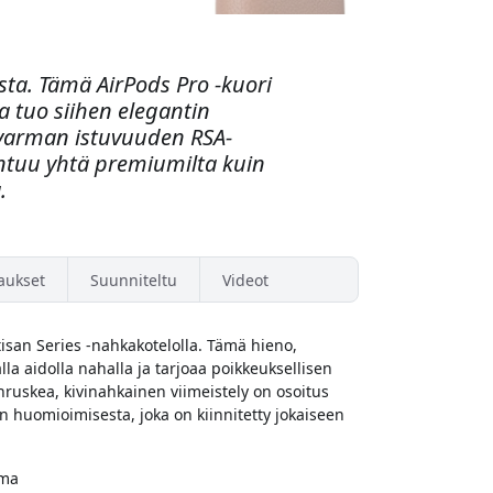
sta. Tämä AirPods Pro -kuori
a tuo siihen elegantin
 varman istuvuuden RSA-
untuu yhtä premiumilta kuin
.
aukset
Suunniteltu
Videot
san Series -nahkakotelolla. Tämä hieno,
la aidolla nahalla ja tarjoaa poikkeuksellisen
ruskea, kivinahkainen viimeistely on osoitus
en huomioimisesta, joka on kiinnitetty jokaiseen
ama