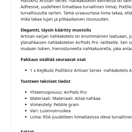
PodSkinz Artisan Series -nahkakotelon kannessa on valmii
Adhesive, uudelleen liimattava turvallinen liima). PodSk
turvallisuutta varten. Tämä uraauurtava liima takaa, että 
mikä takaa lujan ja pitkäaikaisen istuvuuden.
Elegantti, täysin kääritty muotoilu
Artisan-sarjan nahkakotelo on ensimmäinen laatuaan, jok
ylänahkaisen nahkakotelon AirPods Pro -laitteelle. Sen 
mukaan lukien, hienostuneella nahkakuorella, joka antaa 
Pakkaus sisältää seuraavat osat
1 x KeyBudz PodSkinz Artisan Series -nahkakotelo A
Tuotteen tekniset tiedot
Yhteensopivuus: AirPods Pro
Materiaali: Materiaali: Aitoa nahkaa
Viimeistely: Pebble grain
Väri: Luonnonruskea
Liima: RSA (uudelleen liimattavissa oleva turvallinen
Faktat