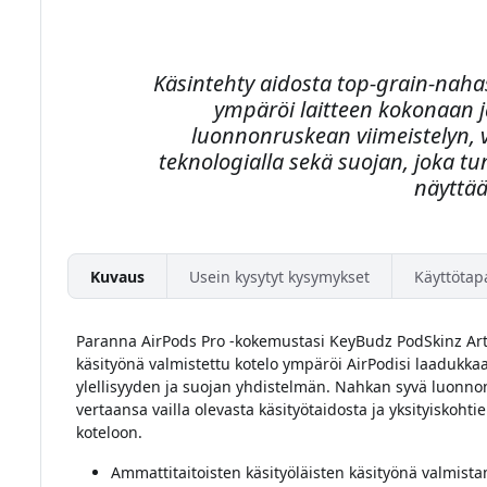
Käsintehty aidosta top-grain-naha
ympäröi laitteen kokonaan j
luonnonruskean viimeistelyn,
teknologialla sekä suojan, joka t
näyttää
Kuvaus
Usein kysytyt kysymykset
Käyttötap
Paranna AirPods Pro -kokemustasi KeyBudz PodSkinz Arti
käsityönä valmistettu kotelo ympäröi AirPodisi laadukkaal
ylellisyyden ja suojan yhdistelmän. Nahkan syvä luonnon
vertaansa vailla olevasta käsityötaidosta ja yksityiskohti
koteloon.
Ammattitaitoisten käsityöläisten käsityönä valmist