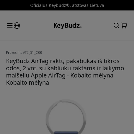
Oficialus Keybudz®, atstovas Lietuva
Prekės nr.: AT2_S1_CBB
KeyBudz AirTag raktų pakabukas iš tikros
odos, 2 vnt. su kabliuku raktams ir laikymo
maišeliu Apple AirTag - Kobalto mėlyna
Kobalto mėlyna