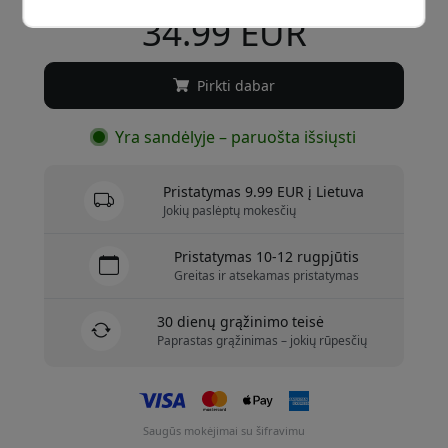
34.99 EUR
Pirkti dabar
Yra sandėlyje – paruošta išsiųsti
Pristatymas 9.99 EUR į Lietuva
Jokių paslėptų mokesčių
Pristatymas 10-12 rugpjūtis
Greitas ir atsekamas pristatymas
30 dienų grąžinimo teisė
Paprastas grąžinimas – jokių rūpesčių
Saugūs mokėjimai su šifravimu