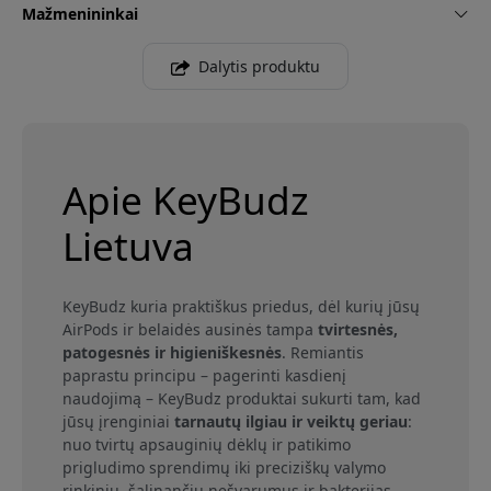
Mažmenininkai
Dalytis produktu
Apie KeyBudz
Lietuva
KeyBudz kuria praktiškus priedus, dėl kurių jūsų
AirPods ir belaidės ausinės tampa
tvirtesnės,
patogesnės ir higieniškesnės
. Remiantis
paprastu principu – pagerinti kasdienį
naudojimą – KeyBudz produktai sukurti tam, kad
jūsų įrenginiai
tarnautų ilgiau ir veiktų geriau
:
nuo tvirtų apsauginių dėklų ir patikimo
prigludimo sprendimų iki preciziškų valymo
rinkinių, šalinančių nešvarumus ir bakterijas.