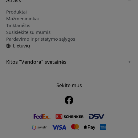
Atrask
Produktai
Mažmenininkai
Tinklaraštis
Susisiekite su mumis
Pardavimo ir pristatymo sąlygos
Lietuvių
Kitos "Vendora" svetainės
www.just-mobile.se
www.alogic.se
Sekite mus
www.satechi.se
www.twelvesouth.se
www.herqs.se
www.plaud.se
www.myfirst.se