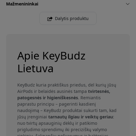
Mažmenininkai
Dalytis produktu
Apie KeyBudz
Lietuva
KeyBudz kuria praktiškus priedus, dėl kurių jūsų
AirPods ir belaidės ausinės tampa
tvirtesnės,
patogesnės ir higieniškesnės
. Remiantis
paprastu principu – pagerinti kasdienį
naudojimą – KeyBudz produktai sukurti tam, kad
jūsų įrenginiai
tarnautų ilgiau ir veiktų geriau
:
nuo tvirtų apsauginių dėklų ir patikimo
prigludimo sprendimų iki preciziškų valymo
rinkinių, šalinančių nešvarumus ir bakterijas.