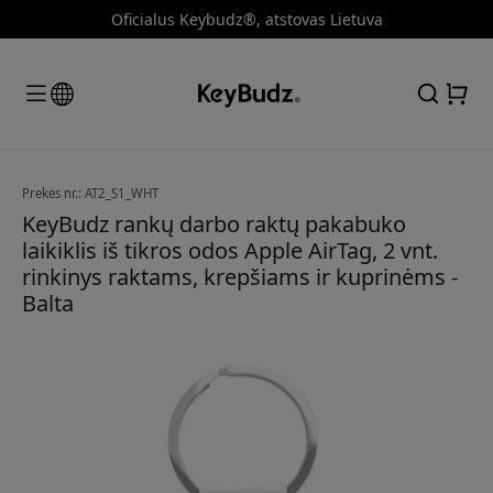
Oficialus Keybudz®, atstovas Lietuva
Prekės nr.: AT2_S1_WHT
KeyBudz rankų darbo raktų pakabuko
laikiklis iš tikros odos Apple AirTag, 2 vnt.
rinkinys raktams, krepšiams ir kuprinėms -
Balta