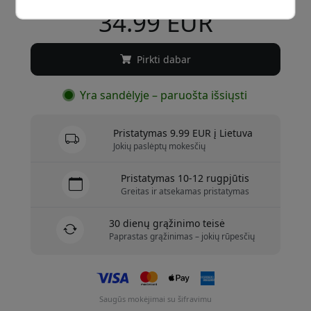
34.99 EUR
Pirkti dabar
Yra sandėlyje – paruošta išsiųsti
Pristatymas 9.99 EUR į Lietuva
Jokių paslėptų mokesčių
Pristatymas 10-12 rugpjūtis
Greitas ir atsekamas pristatymas
30 dienų grąžinimo teisė
Paprastas grąžinimas – jokių rūpesčių
Saugūs mokėjimai su šifravimu