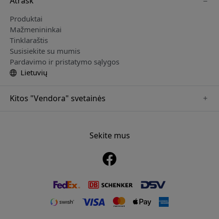
Atrask
Produktai
Mažmenininkai
Tinklaraštis
Susisiekite su mumis
Pardavimo ir pristatymo sąlygos
Lietuvių
Kitos "Vendora" svetainės
www.just-mobile.se
www.alogic.se
Sekite mus
www.satechi.se
www.twelvesouth.se
www.herqs.se
www.plaud.se
www.myfirst.se