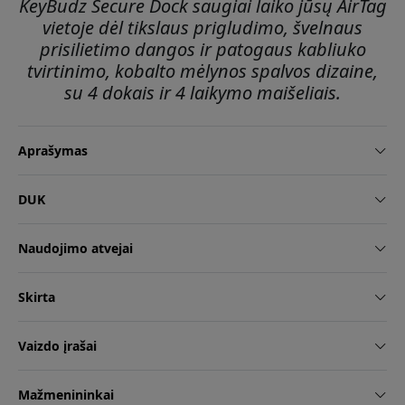
KeyBudz Secure Dock saugiai laiko jūsų AirTag
vietoje dėl tikslaus prigludimo, švelnaus
prisilietimo dangos ir patogaus kabliuko
tvirtinimo, kobalto mėlynos spalvos dizaine,
su 4 dokais ir 4 laikymo maišeliais.
Aprašymas
DUK
Naudojimo atvejai
Skirta
Vaizdo įrašai
Mažmenininkai