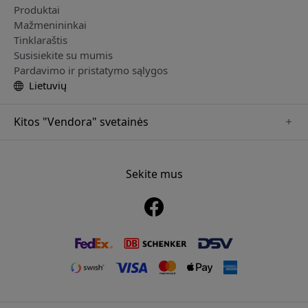
Produktai
Mažmenininkai
Tinklaraštis
Susisiekite su mumis
Pardavimo ir pristatymo sąlygos
Lietuvių
Kitos "Vendora" svetainės
www.just-mobile.se
www.alogic.se
Sekite mus
www.satechi.se
www.twelvesouth.se
www.herqs.se
www.plaud.se
www.myfirst.se