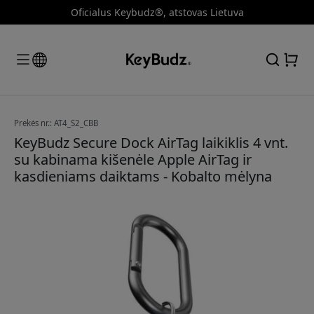
Oficialus Keybudz®, atstovas Lietuva
Prekės nr.: AT4_S2_CBB
KeyBudz Secure Dock AirTag laikiklis 4 vnt.
su kabinama kišenėle Apple AirTag ir
kasdieniams daiktams - Kobalto mėlyna