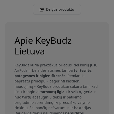
Dalytis produktu
Apie KeyBudz
Lietuva
KeyBudz kuria praktiškus priedus, dėl kurių jūsų
AirPods ir belaidės ausinės tampa
tvirtesnės,
patogesnės ir higieniškesnės
. Remiantis
paprastu principu – pagerinti kasdienį
naudojimą – KeyBudz produktai sukurti tam, kad
jūsų įrenginiai
tarnautų ilgiau ir veiktų geriau
:
nuo tvirtų apsauginių dėklų ir patikimo
prigludimo sprendimų iki preciziškų valymo
rinkinių, šalinančių nešvarumus ir bakterijas.
Daugelyje dėklų naudojamos
perdirbtos