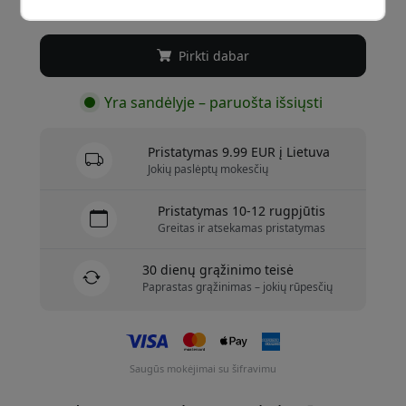
29.99 EUR
Pirkti dabar
Yra sandėlyje – paruošta išsiųsti
Pristatymas 9.99 EUR į Lietuva
Jokių paslėptų mokesčių
Pristatymas 10-12 rugpjūtis
Greitas ir atsekamas pristatymas
30 dienų grąžinimo teisė
Paprastas grąžinimas – jokių rūpesčių
Saugūs mokėjimai su šifravimu